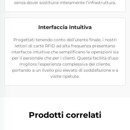
senza dover sostituire interamente l’infrastruttura.
Interfaccia Intuitiva
Progettati tenendo conto dell’utente finale, i nostri
lettori di carte RFID ad alta frequenza presentano
interfacce intuitive che semplificano le operazioni sia
per il personale che per i clienti. Questa facilità d’uso
migliora l’esperienza complessiva del cliente,
portando a un livello più elevato di soddisfazione e a
visite ripetute.
Prodotti correlati