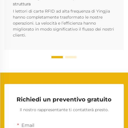
struttura
I lettori di carte RFID ad alta frequenza di Yingjia
hanno completamente trasformato le nostre
operazioni. La velocità e l’efficienza hanno
migliorato in modo significativo il flusso dei nostri
clienti.
Richiedi un preventivo gratuito
Il nostro rappresentante ti contatterà presto.
Email