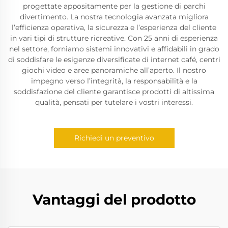
progettate appositamente per la gestione di parchi
divertimento. La nostra tecnologia avanzata migliora
l’efficienza operativa, la sicurezza e l’esperienza del cliente
in vari tipi di strutture ricreative. Con 25 anni di esperienza
nel settore, forniamo sistemi innovativi e affidabili in grado
di soddisfare le esigenze diversificate di internet café, centri
giochi video e aree panoramiche all’aperto. Il nostro
impegno verso l’integrità, la responsabilità e la
soddisfazione del cliente garantisce prodotti di altissima
qualità, pensati per tutelare i vostri interessi.
Richiedi un preventivo
Vantaggi del prodotto