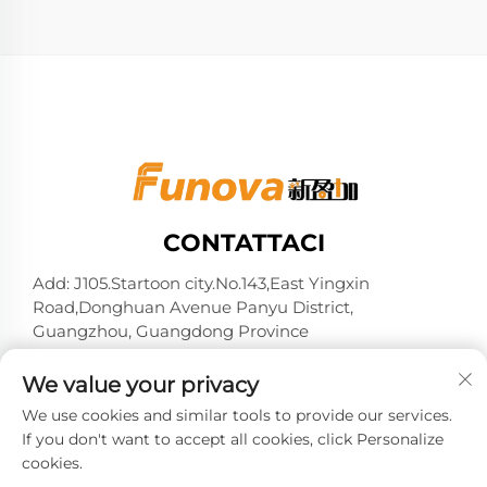
CONTATTACI
Add: J105.Startoon city.No.143,East Yingxin
Road,Donghuan Avenue Panyu District,
Guangzhou, Guangdong Province
Tel:
+86-13724026597
We value your privacy
E-mail:
[email protected]
We use cookies and similar tools to provide our services.
If you don't want to accept all cookies, click Personalize
cookies.