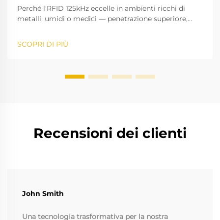
Perché l'RFID 125kHz eccelle in ambienti ricchi di
metalli, umidi o medici — penetrazione superiore,
affidabilità e risparmi sui costi. Scopri ora le
applicazioni B2B ideali.
SCOPRI DI PIÙ
Recensioni dei clienti
John Smith
Una tecnologia trasformativa per la nostra