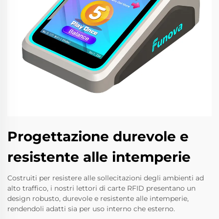
Progettazione durevole e
resistente alle intemperie
Costruiti per resistere alle sollecitazioni degli ambienti ad
alto traffico, i nostri lettori di carte RFID presentano un
design robusto, durevole e resistente alle intemperie,
rendendoli adatti sia per uso interno che esterno.