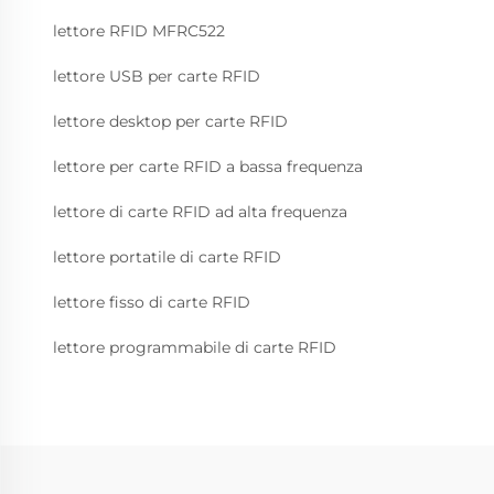
lettore RFID MFRC522
lettore USB per carte RFID
lettore desktop per carte RFID
lettore per carte RFID a bassa frequenza
lettore di carte RFID ad alta frequenza
lettore portatile di carte RFID
lettore fisso di carte RFID
lettore programmabile di carte RFID