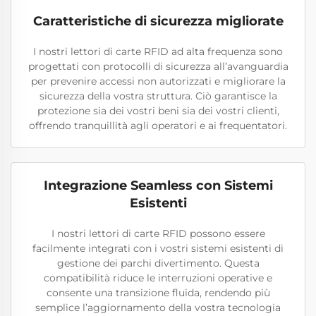
Caratteristiche di sicurezza migliorate
I nostri lettori di carte RFID ad alta frequenza sono
progettati con protocolli di sicurezza all’avanguardia
per prevenire accessi non autorizzati e migliorare la
sicurezza della vostra struttura. Ciò garantisce la
protezione sia dei vostri beni sia dei vostri clienti,
offrendo tranquillità agli operatori e ai frequentatori.
Integrazione Seamless con Sistemi
Esistenti
I nostri lettori di carte RFID possono essere
facilmente integrati con i vostri sistemi esistenti di
gestione dei parchi divertimento. Questa
compatibilità riduce le interruzioni operative e
consente una transizione fluida, rendendo più
semplice l’aggiornamento della vostra tecnologia