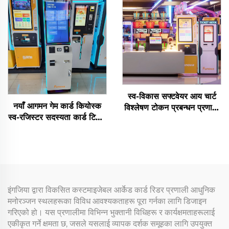
स्व-विकास सफ्टवेयर आय चार्ट
नयाँ आगमन गेम कार्ड कियोस्क
विश्लेषण टोकन प्रबन्धन प्रणाली
स्व-रजिस्टर सदस्यता कार्ड टिकट
घरेलु प्लेग्राउन्डका लागि आर्केड
विक्री मेशिन आर्केड इनडोर
स्थलहरू विहार पार्कहरूका लागि
प्लेग्राउण्डको लागि
इंगजिया द्वारा विकसित कस्टमाइजेबल आर्केड कार्ड रिडर प्रणाली आधुनिक
मनोरञ्जन स्थलहरूका विविध आवश्यकताहरू पूरा गर्नका लागि डिजाइन
गरिएको हो। यस प्रणालीमा विभिन्न भुक्तानी विधिहरू र कार्यक्षमताहरूलाई
एकीकृत गर्ने क्षमता छ, जसले यसलाई व्यापक दर्शक समूहका लागि उपयुक्त