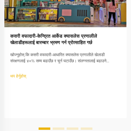
कसरी वफादारी-केन्द्रित आर्केड क्यासलेस प्रणालीले
खेलाडीहरूलाई बारम्बार भ्रमण गर्न प्रोत्साहित गर्छ
खोज्नुहोस् कि कसरी वफादारी-आधारित क्यासलेस प्रणालीले खेलाडी
संरक्षणलाई ४०% सम्म बढाउँछ र चुर्न घटाउँछ। संलग्नतालाई बढाउने
गेमिफिकेशन रणनीतिहरूको बारेमा जान्नुहोस्—अहिले नै पूर्ण अन्तर्दृष्टिहरू
अन्वेषण गर्नुहोस्।
थप हेर्नुहोस्