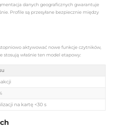
Segmentacja danych geograficznych gwarantuje
ie. Profile są przesyłane bezpiecznie między
 stopniowo aktywować nowe funkcje czytników,
stosują właśnie ten model etapowy:
su
akcji
%
izacji na kartę <30 s
ych