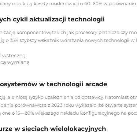
iany redukują koszty modernizacji o 40–60% w porównaniu 
ch cykli aktualizacji technologii
izację komponentów, takich jak procesory płatnicze czy mo
ą o 35% szybszy wskaźnik wdrażania nowych technologii w l
 wsteczną
rącą wymianę
kosystemów w technologii arcade
ję, ale niosą ryzyko uzależnienia od dostawcy. Natomiast o
adanie porównawcze z 2023 roku wykazało, że otwarte syste
 one o 15—20% większego nakładu konfiguracyjnego na poc
urze w sieciach wielolokacyjnych