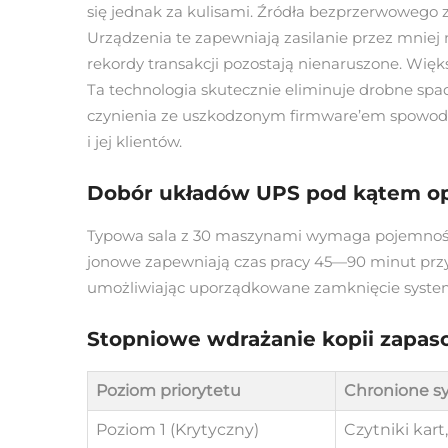
się jednak za kulisami. Źródła bezprzerwowego z
Urządzenia te zapewniają zasilanie przez mniej 
rekordy transakcji pozostają nienaruszone. Więk
Ta technologia skutecznie eliminuje drobne spad
czynienia ze uszkodzonym firmware’em spowodow
i jej klientów.
Dobór układów UPS pod kątem op
Typowa sala z 30 maszynami wymaga pojemności U
jonowe zapewniają czas pracy 45—90 minut prz
umożliwiając uporządkowane zamknięcie system
Stopniowe wdrażanie kopii zapas
Poziom priorytetu
Chronione s
Poziom 1 (Krytyczny)
Czytniki kart