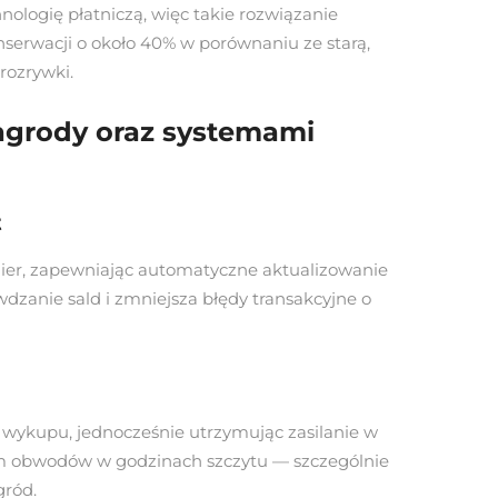
nologię płatniczą, więc takie rozwiązanie
nserwacji o około 40% w porównaniu ze starą,
rozrywki.
agrody oraz systemami
t
gier, zapewniając automatyczne aktualizowanie
dzanie sald i zmniejsza błędy transakcyjne o
w wykupu, jednocześnie utrzymując zasilanie w
iom obwodów w godzinach szczytu — szczególnie
gród.