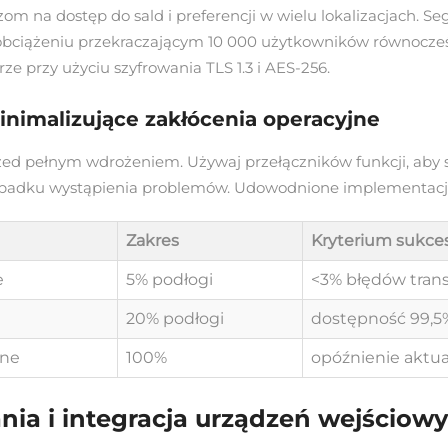
m na dostęp do sald i preferencji w wielu lokalizacjach. 
obciążeniu przekraczającym 10 000 użytkowników równocześn
 przy użyciu szyfrowania TLS 1.3 i AES-256.
imalizujące zakłócenia operacyjne
zed pełnym wdrożeniem. Używaj przełączników funkcji, aby
padku wystąpienia problemów. Udowodnione implementacje 
Zakres
Kryterium sukce
e
5% podłogi
<3% błędów trans
20% podłogi
dostępność 99,5
lne
100%
opóźnienie aktual
nia i integracja urządzeń wejściow