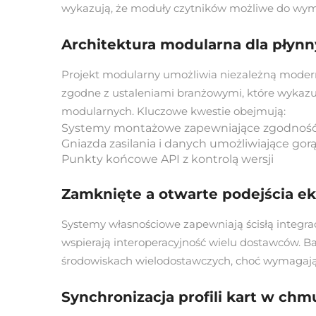
wykazują, że moduły czytników możliwe do wym
Architektura modularna dla płynny
Projekt modularny umożliwia niezależną modern
zgodne z ustaleniami branżowymi, które wykazuj
modularnych. Kluczowe kwestie obejmują:
Systemy montażowe zapewniające zgodność
Gniazda zasilania i danych umożliwiające go
Punkty końcowe API z kontrolą wersji
Zamknięte a otwarte podejścia e
Systemy własnościowe zapewniają ścisłą integrac
wspierają interoperacyjność wielu dostawców. B
środowiskach wielodostawczych, choć wymagają
Synchronizacja profili kart w chm