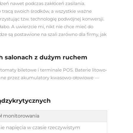
dzeń nawet podczas zakłóceń zasilania.
e tracą swoich środków, a wszystkie ważne
rzystując tzw. technologię podwójnej konwersji.
abo. A uwierzcie mi, nikt nie chce mieć do
są postawione na szali zarówno dla firmy, jak
h salonach z dużym ruchem
omaty biletowe i terminale POS. Baterie litowo-
owane przez akumulatory kwasowo-ołowiowe —
iądzykrytycznych
ł monitorowania
ie napięcia w czasie rzeczywistym