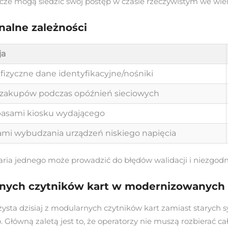
ze mogą śledzić swój postęp w czasie rzeczywistym we wiel
nalne zależności
ja
 fizyczne dane identyfikacyjne/nośniki
 zakupów podczas opóźnień sieciowych
apasami kiosku wydającego
ami wybudzania urządzeń niskiego napięcia
waria jednego może prowadzić do błędów walidacji i niezgo
nych czytników kart w modernizowanych 
orzysta dzisiaj z modularnych czytników kart zamiast staryc
łówną zaletą jest to, że operatorzy nie muszą rozbierać cały