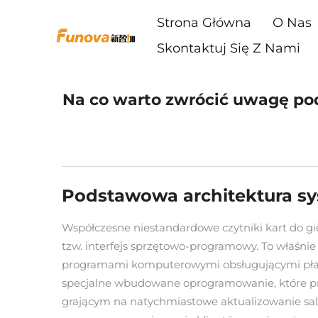
Strona Główna
O Nas
Skontaktuj Się Z Nami
Na co warto zwrócić uwagę po
Podstawowa architektura sy
Współczesne niestandardowe czytniki kart do g
tzw. interfejs sprzętowo-programowy. To właśnie
programami komputerowymi obsługującymi płatn
specjalne wbudowane oprogramowanie, które prz
grającym na natychmiastowe aktualizowanie sald,