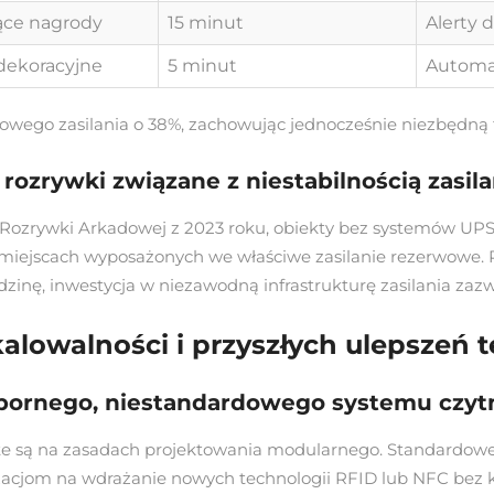
ące nagrody
15 minut
Alerty 
dekoracyjne
5 minut
Automa
owego zasilania o 38%, zachowując jednocześnie niezbędną 
ozrywki związane z niestabilnością zasilan
zrywki Arkadowej z 2023 roku, obiekty bez systemów UPS d
 miejscach wyposażonych we właściwe zasilanie rezerwowe. 
nę, inwestycja w niezawodną infrastrukturę zasilania zazwy
alowalności i przyszłych ulepszeń 
pornego, niestandardowego systemu czytn
te są na zasadach projektowania modularnego. Standardowe 
zacjom na wdrażanie nowych technologii RFID lub NFC bez 