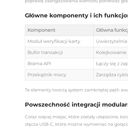
poprawę zaangażowania klientów, ponieważ grac
Główne komponenty i ich funkcjo
Komponent
Główna funkc
Moduł weryfikacji karty
Uwierzytelnia
Bufor transakcji
Kolejkowanie
Brama API
Łączy się z z
Przekąźnik mocy
Zarządza cykl
Te elementy tworzą system zamkniętej pętli: a
Powszechność integracji modular
Coraz więcej miejsc, które zostały ulepszone, k
złącza USB-C, które można wymieniać na gorąco. G