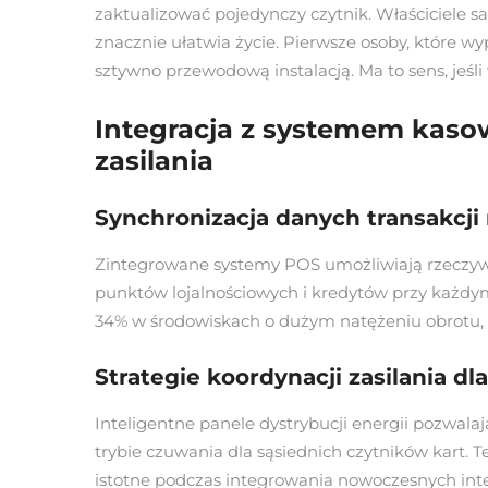
zaktualizować pojedynczy czytnik. Właściciele s
znacznie ułatwia życie. Pierwsze osoby, które w
sztywno przewodową instalacją. Ma to sens, jeśli
Integracja z systemem kaso
zasilania
Synchronizacja danych transakcji
Zintegrowane systemy POS umożliwiają rzeczywi
punktów lojalnościowych i kredytów przy każdym 
34% w środowiskach o dużym natężeniu obrotu,
Strategie koordynacji zasilania d
Inteligentne panele dystrybucji energii pozwala
trybie czuwania dla sąsiednich czytników kart
istotne podczas integrowania nowoczesnych int