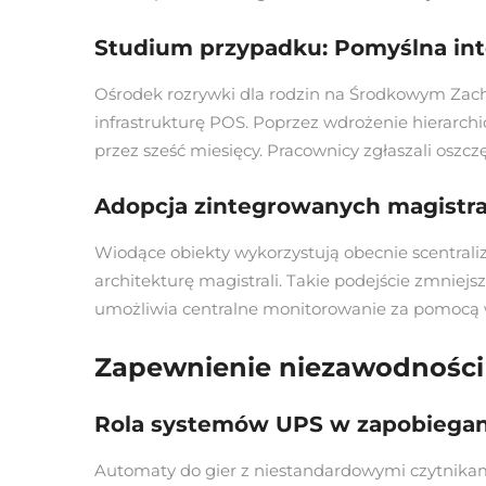
Studium przypadku: Pomyślna int
Ośrodek rozrywki dla rodzin na Środkowym Zachod
infrastrukturę POS. Poprzez wdrożenie hierarch
przez sześć miesięcy. Pracownicy zgłaszali oszcz
Adopcja zintegrowanych magistral
Wiodące obiekty wykorzystują obecnie scentralizo
architekturę magistrali. Takie podejście zmni
umożliwia centralne monitorowanie za pomocą 
Zapewnienie niezawodności 
Rola systemów UPS w zapobiegani
Automaty do gier z niestandardowymi czytnikami