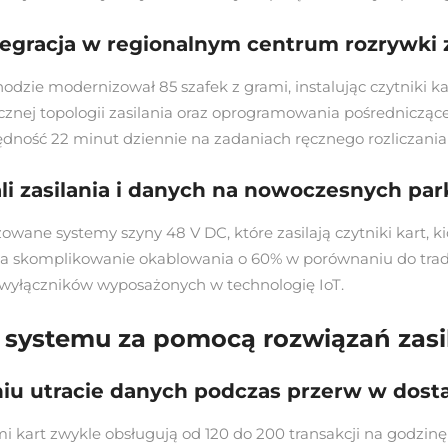
egracja w regionalnym centrum rozrywki 
zie modernizował 85 szafek z grami, instalując czytniki ka
icznej topologii zasilania oraz oprogramowania pośredniczą
ędność 22 minut dziennie na zadaniach ręcznego rozliczania 
i zasilania i danych na nowoczesnych park
wane systemy szyny 48 V DC, które zasilają czytniki kart, kio
ejsza skomplikowanie okablowania o 60% w porównaniu do tr
wyłączników wyposażonych w technologię IoT.
systemu za pomocą rozwiązań zasi
u utracie danych podczas przerw w dostaw
 kart zwykle obsługują od 120 do 200 transakcji na godzin