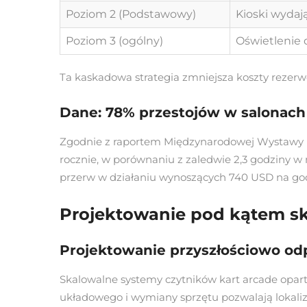
Poziom 2 (Podstawowy)
Kioski wydaj
Poziom 3 (ogólny)
Oświetlenie 
Ta kaskadowa strategia zmniejsza koszty rezerw
Dane: 78% przestojów w salonach r
Zgodnie z raportem Międzynarodowej Wystawy Ro
rocznie, w porównaniu z zaledwie 2,3 godziny w
przerw w działaniu wynoszących 740 USD na godzi
Projektowanie pod kątem sk
Projektowanie przyszłościowo od
Skalowalne systemy czytników kart arcade opar
układowego i wymiany sprzętu pozwalają lokali