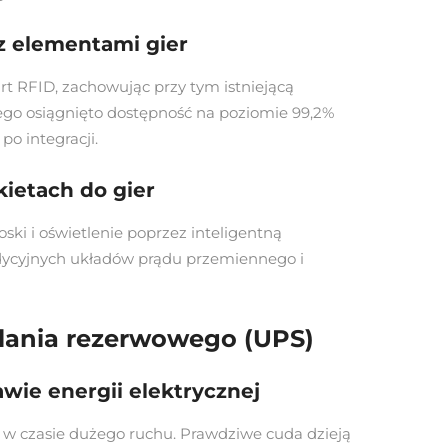
z elementami gier
rt RFID, zachowując przy tym istniejącą
cego osiągnięto dostępność na poziomie 99,2%
po integracji.
ietach do gier
ski i oświetlenie poprzez inteligentną
adycyjnych układów prądu przemiennego i
lania rezerwowego (UPS)
ie energii elektrycznej
ę w czasie dużego ruchu. Prawdziwe cuda dzieją