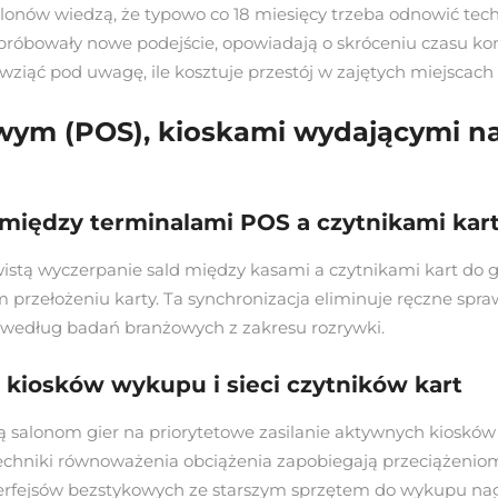
alonów wiedzą, że typowo co 18 miesięcy trzeba odnowić tech
ypróbowały nowe podejście, opowiadają o skróceniu czasu ko
 wziąć pod uwagę, ile kosztuje przestój w zajętych miejscach 
wym (POS), kioskami wydającymi n
 między terminalami POS a czytnikami kar
stą wyczerpanie sald między kasami a czytnikami kart do 
przełożeniu karty. Ta synchronizacja eliminuje ręczne spraw
 według badań branżowych z zakresu rozrywki.
la kiosków wykupu i sieci czytników kart
ją salonom gier na priorytetowe zasilanie aktywnych kioskó
. Techniki równoważenia obciążenia zapobiegają przeciążen
erfejsów bezstykowych ze starszym sprzętem do wykupu na