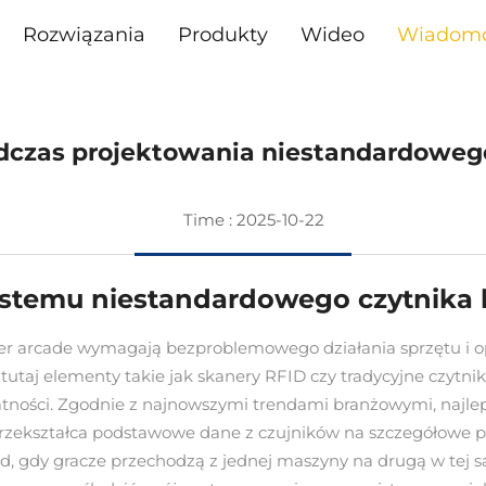
Rozwiązania
Produkty
Wideo
Wiadomo
dczas projektowania niestandardowego 
Time : 2025-10-22
stemu niestandardowego czytnika k
ier arcade wymagają bezproblemowego działania sprzętu i 
 tutaj elementy takie jak skanery RFID czy tradycyjne czytn
ości. Zgodnie z najnowszymi trendami branżowymi, najle
ekształca podstawowe dane z czujników na szczegółowe pro
 gdy gracze przechodzą z jednej maszyny na drugą w tej sam