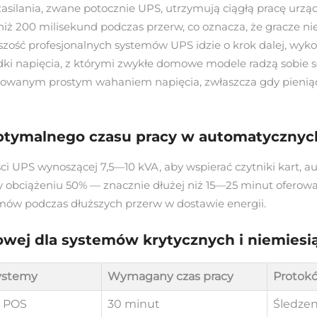
asilania, zwane potocznie UPS, utrzymują ciągłą pracę urzą
niż 200 milisekund podczas przerw, co oznacza, że gracze ni
szość profesjonalnych systemów UPS idzie o krok dalej, wyko
ki napięcia, z którymi zwykłe domowe modele radzą sobie sł
anym prostym wahaniem napięcia, zwłaszcza gdy pieniądze 
tymalnego czasu pracy w automatycznyc
PS wynoszącej 7,5—10 kVA, aby wspierać czytniki kart, aut
y obciążeniu 50% — znacznie dłużej niż 15—25 minut ofer
ów podczas dłuższych przerw w dostawie energii.
owej dla systemów krytycznych i niemies
ystemy
Wymagany czas pracy
Protokó
, POS
30 minut
Śledzen