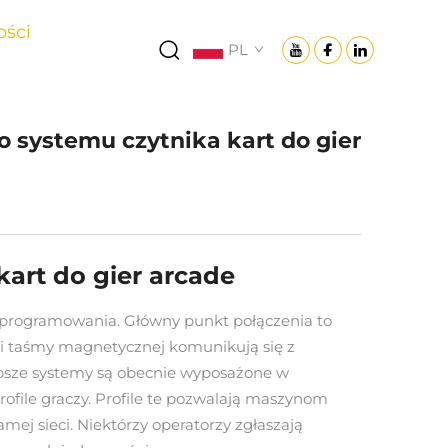
ści
PL
systemu czytnika kart do gier
art do gier arcade
oprogramowania. Główny punkt połączenia to
iki taśmy magnetycznej komunikują się z
psze systemy są obecnie wyposażone w
file graczy. Profile te pozwalają maszynom
ej sieci. Niektórzy operatorzy zgłaszają