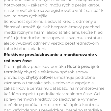
hotovosťou – zákazníci môžu rýchlo prejsť kartou,
naskenovať alebo sa zaregistrovať a vrátiť sa späť k
svojim hram rýchlejšie.
Schopnosť systému sledovať kredit, odmeny a
členstvá umožňuje tiež bezproblémový prechod
medzi rôznymi hrami alebo atrakciami, keďže hráči
môžu jednoducho pristupovať k svojmu zostatku
alebo využívať odmeny všetko prostredníctvom
toho istého zariadenia.
Efektívne prevádzkovanie a monitorovanie v
reálnom čase
Pre majiteľov podnikov ponúka
Ručné predajné
terminály
chytrý a efektívny spôsob správy
prevádzky.
chytrý softvér
umožňuje podrobné
záznamy o transakciách, sledovanie zapojenia
zákazníkov a centrálnu databázu na monitorovanie
každého aspektu podnikania v reálnom čase. Od
správy herných kreditov po sledovanie výmeny
darčekov ponúka tento terminál úplnú kontrolu
nad každodennou prevádzkou herného strediska