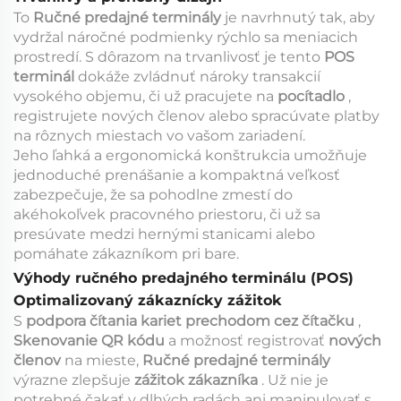
To
Ručné predajné terminály
je navrhnutý tak, aby
vydržal náročné podmienky rýchlo sa meniacich
prostredí. S dôrazom na trvanlivosť je tento
POS
terminál
dokáže zvládnuť nároky transakcií
vysokého objemu, či už pracujete na
pocítadlo
,
registrujete nových členov alebo spracúvate platby
na rôznych miestach vo vašom zariadení.
Jeho ľahká a ergonomická konštrukcia umožňuje
jednoduché prenášanie a kompaktná veľkosť
zabezpečuje, že sa pohodlne zmestí do
akéhokoľvek pracovného priestoru, či už sa
presúvate medzi hernými stanicami alebo
pomáhate zákazníkom pri bare.
Výhody ručného predajného terminálu (POS)
Optimalizovaný zákaznícky zážitok
S
podpora čítania kariet prechodom cez čítačku
,
Skenovanie QR kódu
a možnosť registrovať
nových
členov
na mieste,
Ručné predajné terminály
výrazne zlepšuje
zážitok zákazníka
. Už nie je
potrebné čakať v dlhých radách ani manipulovať s