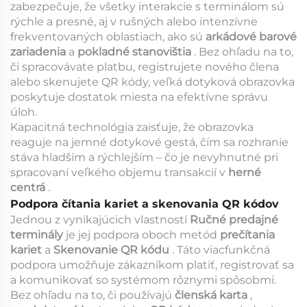
zabezpečuje, že všetky interakcie s terminálom sú
rýchle a presné, aj v rušných alebo intenzívne
frekventovaných oblastiach, ako sú
arkádové barové
zariadenia
a
pokladné stanovištia
. Bez ohľadu na to,
či spracovávate platbu, registrujete nového člena
alebo skenujete QR kódy, veľká dotyková obrazovka
poskytuje dostatok miesta na efektívne správu
úloh.
Kapacitná technológia zaisťuje, že obrazovka
reaguje na jemné dotykové gestá, čím sa rozhranie
stáva hladším a rýchlejším – čo je nevyhnutné pri
spracovaní veľkého objemu transakcií v
herné
centrá
.
Podpora čítania kariet a skenovania QR kódov
Jednou z vynikajúcich vlastností
Ručné predajné
terminály
je jej podpora oboch metód
prečítania
kariet
a
Skenovanie QR kódu
. Táto viacfunkčná
podpora umožňuje zákazníkom platiť, registrovať sa
a komunikovať so systémom rôznymi spôsobmi.
Bez ohľadu na to, či používajú
členská karta
,