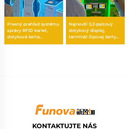
Presný prehľad systému
Najnovší 3,2-palcový
správy RFID kariet,
dotykový displej,
dotyková karta
terminál čipovej karty
terminálu, arakádový
cez WIFI T10, herný
systém FUNOVA pre
čítač kariet pre herné
správu herného centra
centrum
KONTAKTUJTE NÁS