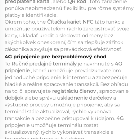
predplatená karta
, alebo
QR kód
, toto zariadenie
ponúka neobmedzenú flexibilitu pre rôzne systémy
platby a identifikácie.
Okrem toho, the
Čítačka kariet NFC
táto funkcia
umožňuje používateľom rýchlo zaregistrovať svoje
karty, ukladať kredit a sledovať odmeny bez
akýchkoľvek oneskorení, čím sa zlepšuje zážitok
zákazníka a zvyšuje sa prevádzková efektívnosť.
4G pripojenie pre bezproblémový chod
To
Ručné predajné terminály
je navrhnuté s
4G
pripojenie
, ktoré umožňuje prevádzkovateľom
jednoduché pripojenie k internetu a zabezpečuje
hladké a reálne spracovanie transakcií. Bez ohľadu
na to, či spravujete
registráciu členov
, spracovanie
dobíjok
alebo správu
uskladnenie darčekov
a
výstupné procesy umožňuje pripojenie, aby sa
terminál stále aktualizoval, rýchlo vykonával
transakcie a bezpečne pristupoval k údajom.
4G
pripojenie umožňuje terminálu zostať
aktualizovaný, rýchlo vykonávať transakcie a
bezpečne pristupovať k údajom.