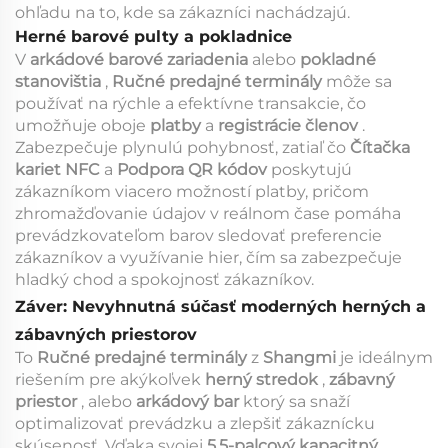
ohľadu na to, kde sa zákazníci nachádzajú.
Herné barové pulty a pokladnice
V
arkádové barové zariadenia
alebo
pokladné
stanovištia
,
Ručné predajné terminály
môže sa
používať na rýchle a efektívne transakcie, čo
umožňuje oboje
platby
a
registrácie členov
.
Zabezpečuje plynulú pohybnosť, zatiaľ čo
Čítačka
kariet NFC
a
Podpora QR kódov
poskytujú
zákazníkom viacero možností platby, pričom
zhromažďovanie údajov v reálnom čase pomáha
prevádzkovateľom barov sledovať preferencie
zákazníkov a využívanie hier, čím sa zabezpečuje
hladký chod a spokojnosť zákazníkov.
Záver: Nevyhnutná súčasť moderných herných a
zábavných priestorov
To
Ručné predajné terminály
z
Shangmi
je ideálnym
riešením pre akýkoľvek
herný stredok
,
zábavný
priestor
, alebo
arkádový bar
ktorý sa snaží
optimalizovať prevádzku a zlepšiť zákaznícku
skúsenosť. Vďaka svojej
5,5-palcový kapacitný