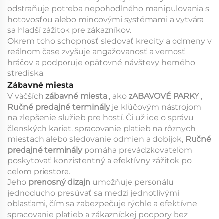
odstraňuje potreba nepohodlného manipulovania s
hotovosťou alebo mincovými systémami a vytvára
sa hladší zážitok pre zákazníkov.
Okrem toho schopnosť sledovať kredity a odmeny v
reálnom čase zvyšuje angažovanosť a vernosť
hráčov a podporuje opätovné návštevy herného
strediska.
Zábavné miesta
V väčších
zábavné miesta
, ako
zABAVOVÉ PARKY
,
Ručné predajné terminály
je kľúčovým nástrojom
na zlepšenie služieb pre hostí. Či už ide o správu
členských kariet, spracovanie platieb na rôznych
miestach alebo sledovanie odmien a dobíjok,
Ručné
predajné terminály
pomáha prevádzkovateľom
poskytovať konzistentný a efektívny zážitok po
celom priestore.
Jeho
prenosný dizajn
umožňuje personálu
jednoducho presúvať sa medzi jednotlivými
oblasťami, čím sa zabezpečuje rýchle a efektívne
spracovanie platieb a zákazníckej podpory bez