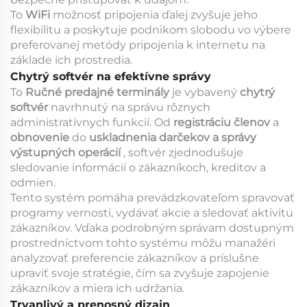
To
WiFi
možnosť pripojenia ďalej zvyšuje jeho
flexibilitu a poskytuje podnikom slobodu vo výbere
preferovanej metódy pripojenia k internetu na
základe ich prostredia.
Chytrý softvér na efektívne správy
To
Ručné predajné terminály
je vybavený
chytrý
softvér
navrhnutý na správu rôznych
administratívnych funkcií. Od
registráciu členov
a
obnovenie
do
uskladnenia darčekov a správy
výstupných operácií
, softvér zjednodušuje
sledovanie informácií o zákazníkoch, kreditov a
odmien.
Tento systém pomáha prevádzkovateľom spravovať
programy vernosti, vydávať akcie a sledovať aktivitu
zákazníkov. Vďaka podrobným správam dostupným
prostredníctvom tohto systému môžu manažéri
analyzovať preferencie zákazníkov a príslušne
upraviť svoje stratégie, čím sa zvyšuje zapojenie
zákazníkov a miera ich udržania.
Trvanlivý a prenosný dizajn