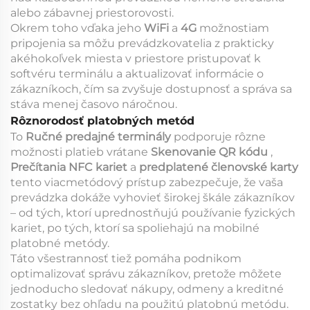
alebo zábavnej priestorovosti.
Okrem toho vďaka jeho
WiFi
a
4G
možnostiam
pripojenia sa môžu prevádzkovatelia z prakticky
akéhokoľvek miesta v priestore pristupovať k
softvéru terminálu a aktualizovať informácie o
zákazníkoch, čím sa zvyšuje dostupnosť a správa sa
stáva menej časovo náročnou.
Rôznorodosť platobných metód
To
Ručné predajné terminály
podporuje rôzne
možnosti platieb vrátane
Skenovanie QR kódu
,
Prečítania NFC kariet
a
predplatené členovské karty
tento viacmetódový prístup zabezpečuje, že vaša
prevádzka dokáže vyhovieť širokej škále zákazníkov
– od tých, ktorí uprednostňujú používanie fyzických
kariet, po tých, ktorí sa spoliehajú na mobilné
platobné metódy.
Táto všestrannosť tiež pomáha podnikom
optimalizovať správu zákazníkov, pretože môžete
jednoducho sledovať nákupy, odmeny a kreditné
zostatky bez ohľadu na použitú platobnú metódu.