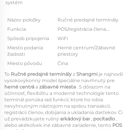
systém 
Názov položky
Ručné predajné terminály
Funkcia
POS/registrácia člena....
Spôsob pripojenia
WiFi
Miesto podania
Herné centrum/Zábavné
žiadosti
priestory
Miesto pôvodu
Čína
To
Ručné predajné terminály
z
Shangmi
je najnovší
vysokovýkonný model špeciálne navrhnutý pre
herné centrá
a
zábavné miesta
. S dôrazom na
účinnosť, flexibilitu a moderné technológie tento
terminál ponúka rad funkcií, ktoré ho robia
nevyhnutným nástrojom na správu transakcií,
registrácií členov, dobíjania a ukladania darčekov. Či
už prevádzkujete rušný
arkádový bar
,
pocítadlo
,
alebo akékoľvek iné zábavné zariadenie, tento
POS