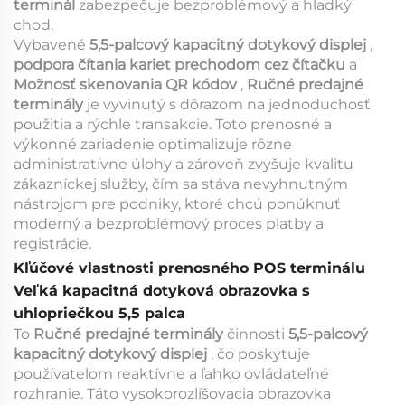
terminál
zabezpečuje bezproblémový a hladký
chod.
Vybavené
5,5-palcový kapacitný dotykový displej
,
podpora čítania kariet prechodom cez čítačku
a
Možnosť skenovania QR kódov
,
Ručné predajné
terminály
je vyvinutý s dôrazom na jednoduchosť
použitia a rýchle transakcie. Toto prenosné a
výkonné zariadenie optimalizuje rôzne
administratívne úlohy a zároveň zvyšuje kvalitu
zákazníckej služby, čím sa stáva nevyhnutným
nástrojom pre podniky, ktoré chcú ponúknuť
moderný a bezproblémový proces platby a
registrácie.
Kľúčové vlastnosti prenosného POS terminálu
Veľká kapacitná dotyková obrazovka s
uhlopriečkou 5,5 palca
To
Ručné predajné terminály
činnosti
5,5-palcový
kapacitný dotykový displej
, čo poskytuje
používateľom reaktívne a ľahko ovládateľné
rozhranie. Táto vysokorozlíšovacia obrazovka