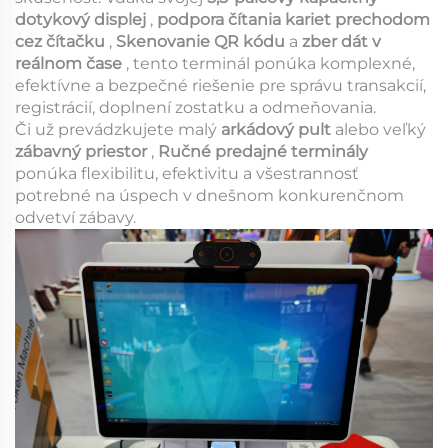
dotykový displej
,
podpora čítania kariet prechodom
cez čítačku
,
Skenovanie QR kódu
a
zber dát v
reálnom čase
, tento terminál ponúka komplexné,
efektívne a bezpečné riešenie pre správu transakcií,
registrácií, doplnení zostatku a odmeňovania.
Či už prevádzkujete malý
arkádový pult
alebo veľký
zábavný priestor
,
Ručné predajné terminály
ponúka flexibilitu, efektivitu a všestrannosť
potrebné na úspech v dnešnom konkurenčnom
odvetví zábavy.