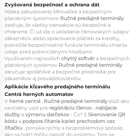
Zvyšovaná bezpečnosť a ochrana dát
Vďaka zabudovanej šifrovačke a bezpečným
platobným systémom
Ručné predajné terminály
zaisťuje, že všetky transakcie sú bezpečné a
chránené. Či už ide o ukladanie členovských údajov
zákazníkov alebo spracovanie platieb za kredity,
pokročilé bezpečnostné funkcie terminálu chránia
údaje pred potenciálnymi hrozbami.
Využívaním najnovších
chytrý softvér
a bezpečných
platobných systémov
Ručné predajné terminály
zaručuje spoľahlivé a bezpečné prostredie pre
zákazníkov aj prevádzkovateľov.
Aplikácie kĺzavého predajného terminálu
Centrá herných automatov
V
herné centrá
,
Ručné predajné terminály
slúži ako
centrálny uzol pre
registráciu členov
,
nabíjacie
služby
a
výmenu darčekov
- Čo? S
Skenovanie QR
kódu
a
podpora čítania kariet prechodom cez
čítačku
, ponúka rýchly a bezproblémový spôsob,
ako sa hráči môžu zapojiť do systému. Tým sa