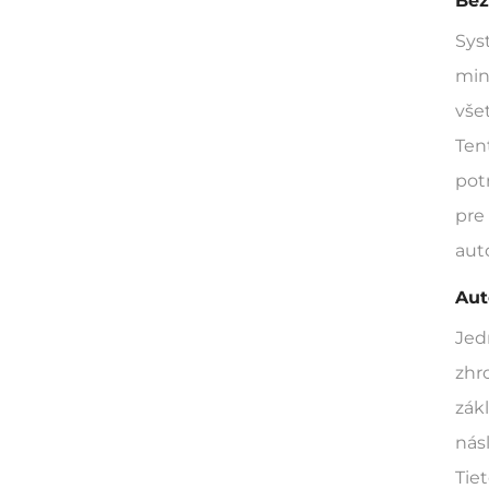
Bez
Sys
min
vše
Ten
pot
pre
aut
Aut
Jed
zhr
zák
nás
Tie