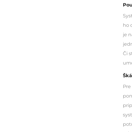
Pou
Sys
ho 
je 
jed
Či 
umo
Šká
Pre
pon
pri
sys
pot