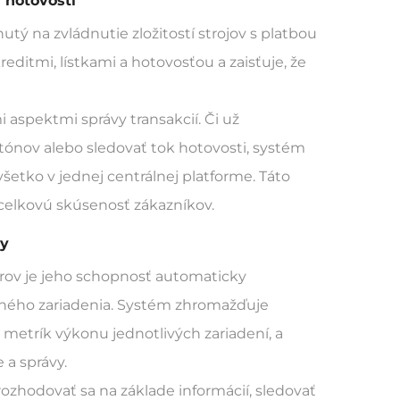
 hotovosti
utý na zvládnutie zložitostí strojov s platbou
itmi, lístkami a hotovosťou a zaisťuje, že
spektmi správy transakcií. Či už
tónov alebo sledovať tok hotovosti, systém
etko v jednej centrálnej platforme. Táto
í celkovú skúsenosť zákazníkov.
by
orov je jeho schopnosť automaticky
eného zariadenia. Systém zhromažďuje
a metrík výkonu jednotlivých zariadení, a
 a správy.
zhodovať sa na základe informácií, sledovať