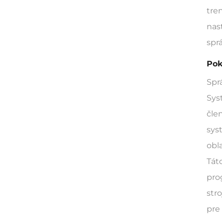
tren
nas
spr
Pok
Spr
Sys
čle
sys
obla
Tát
pro
str
pre