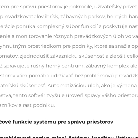
tém pre správu priestorov je pokročilé, užívateľsky príve
 prevádzkovateľov ihrísk, zábavných parkov, herných baro
erácie ponúka komplexný súbor funkcií a poskytuje nást
denie a monitorovanie rôznych prevádzkových úloh vo v
yhnutným prostriedkom pre podniky, ktoré sa snažia o
omatov, zjednodušiť zákaznícku skúsenosť a zlepšiť celk
už spravujete rušný herný centrum, zábavný komplex ale
estorov vám pomáha udržiavať bezproblémovú prevádzku,
vateľskú skúsenosť. Automatizáciou úloh, ako je výmena m
nstva, tento softvér zvyšuje úroveň správy vášho priest
azníkov a rast podniku.
čové funkcie systému pre správu priestorov