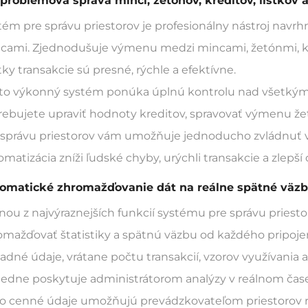
problémová správa mincí, žetónov, kreditov, lístkov a
tém pre správu priestorov je profesionálny nástroj navrhn
cami. Zjednodušuje výmenu medzi mincami, žetónmi, kred
tky transakcie sú presné, rýchle a efektívne.
to výkonný systém ponúka úplnú kontrolu nad všetkými a
rebujete upraviť hodnoty kreditov, spravovať výmenu že
 správu priestorov vám umožňuje jednoducho zvládnuť vš
omatizácia zníži ľudské chyby, urýchli transakcie a zlepš
omatické zhromažďovanie dát na reálne spätné väz
nou z najvýraznejších funkcií systému pre správu priest
omažďovať štatistiky a spätnú väzbu od každého pripoj
ladné údaje, vrátane počtu transakcií, vzorov využívania 
ledne poskytuje administrátorom analýzy v reálnom čase
to cenné údaje umožňujú prevádzkovateľom priestorov ro