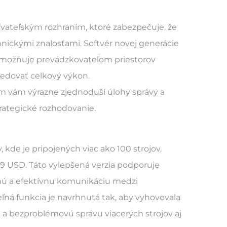
ívateľským rozhraním, ktoré zabezpečuje, že
nickými znalosťami. Softvér novej generácie
o umožňuje prevádzkovateľom priestorov
ledovať celkový výkon.
ém vám výrazne zjednoduší úlohy správy a
rategické rozhodovanie.
 kde je pripojených viac ako 100 strojov,
99 USD. Táto vylepšená verzia podporuje
ilnú a efektívnu komunikáciu medzi
ľná funkcia je navrhnutá tak, aby vyhovovala
a bezproblémovú správu viacerých strojov aj