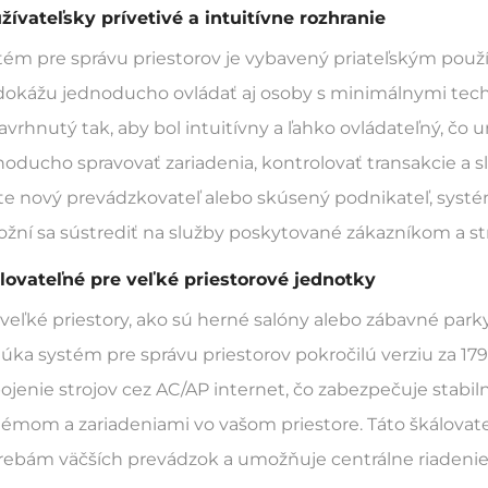
žívateľsky prívetivé a intuitívne rozhranie
tém pre správu priestorov je vybavený priateľským použ
dokážu jednoducho ovládať aj osoby s minimálnymi tech
navrhnutý tak, aby bol intuitívny a ľahko ovládateľný, č
noducho spravovať zariadenia, kontrolovať transakcie a s
ste nový prevádzkovateľ alebo skúsený podnikateľ, syst
žní sa sústrediť na služby poskytované zákazníkom a st
lovateľné pre veľké priestorové jednotky
 veľké priestory, ako sú herné salóny alebo zábavné parky,
úka systém pre správu priestorov pokročilú verziu za 17
pojenie strojov cez AC/AP internet, čo zabezpečuje stab
témom a zariadeniami vo vašom priestore. Táto škálovate
rebám väčších prevádzok a umožňuje centrálne riadenie 