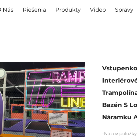
 Nás
Riešenia
Produkty
Video
Správy
Vstupenko
Interiérov
Trampolína
Bazén S Lo
Náramku A
-Názov položky: