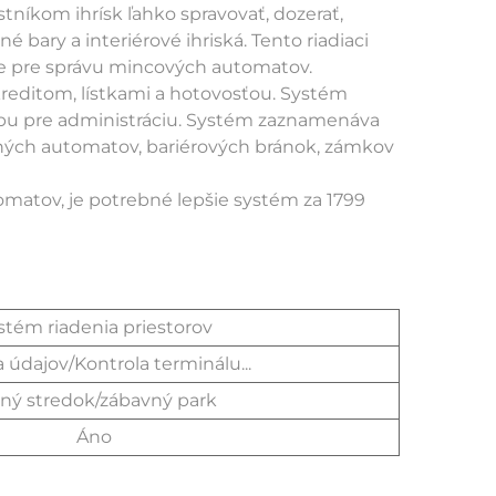
tníkom ihrísk ľahko spravovať, dozerať, 
é bary a interiérové ihriská. Tento riadiaci 
e pre správu mincových automatov. 
editom, lístkami a hotovosťou. Systém 
zbu pre administráciu. Systém zaznamenáva 
rných automatov, bariérových bránok, zámkov 
matov, je potrebné lepšie systém za 1799 
stém riadenia priestorov
 údajov/Kontrola terminálu...
ný stredok/zábavný park
Áno