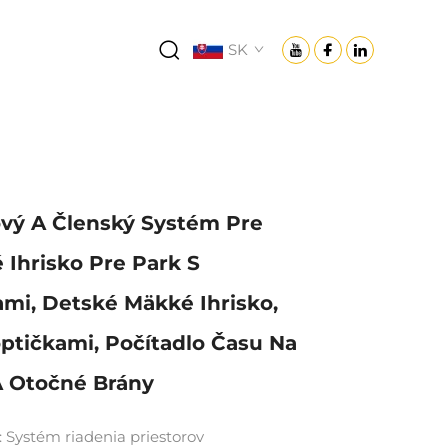
SK
vý A Členský Systém Pre
é Ihrisko Pre Park S
mi, Detské Mäkké Ihrisko,
ptičkami, Počítadlo Času Na
 Otočné Brány
 Systém riadenia priestorov