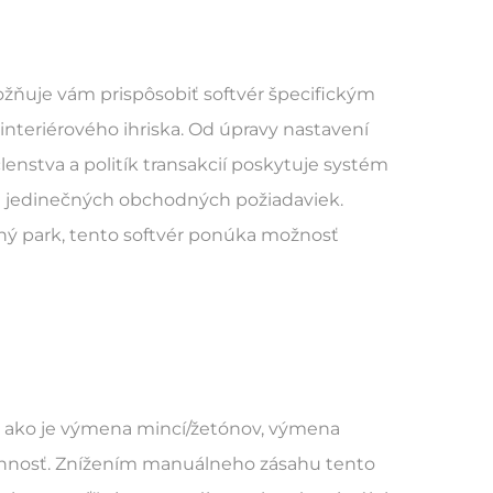
ožňuje vám prispôsobiť softvér špecifickým
nteriérového ihriska. Od úpravy nastavení
lenstva a politík transakcií poskytuje systém
ch jedinečných obchodných požiadaviek.
ný park, tento softvér ponúka možnosť
, ako je výmena mincí/žetónov, výmena
účinnosť. Znížením manuálneho zásahu tento