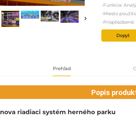
-Funkcia: Analý
-Miesto použiti
-Prispôsobené
Dopyt
Prehľad
O
Popis produk
nova riadiaci systém herného parku 