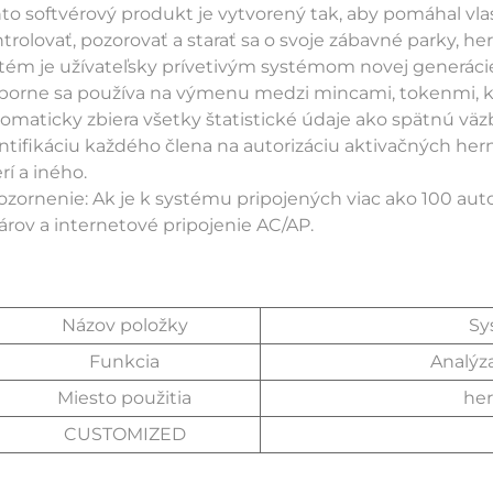
to softvérový produkt je vytvorený tak, aby pomáhal vlas
trolovať, pozorovať a starať sa o svoje zábavné parky, hern
tém je užívateľsky prívetivým systémom novej generáci
orne sa používa na výmenu medzi mincami, tokenmi, kr
omaticky zbiera všetky štatistické údaje ako spätnú vä
ntifikáciu každého člena na autorizáciu aktivačných he
rí a iného. 
zornenie: Ak je k systému pripojených viac ako 100 auto
árov a internetové pripojenie AC/AP. 
Názov položky
Sy
Funkcia
Analýza
Miesto použitia
her
CUSTOMIZED