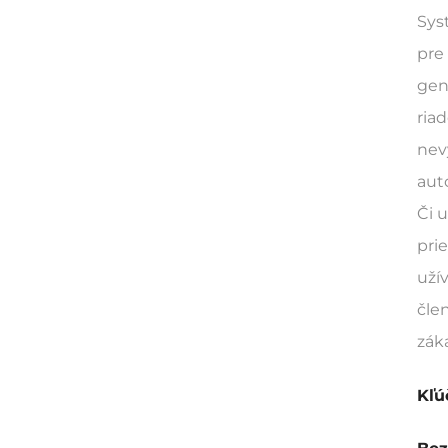
Sys
pre
gen
ria
nev
aut
Či 
pri
uží
čle
zák
Kľú