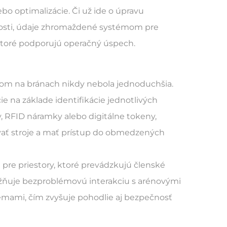
ebo optimalizácie. Či už ide o úpravu
ovosti, údaje zhromaždené systémom pre
 ktoré podporujú operačný úspech.
om na bránach nikdy nebola jednoduchšia.
e na základe identifikácie jednotlivých
ty, RFID náramky alebo digitálne tokeny,
ať stroje a mať prístup do obmedzených
 pre priestory, ktoré prevádzkujú členské
ňuje bezproblémovú interakciu s arénovými
émami, čím zvyšuje pohodlie aj bezpečnosť