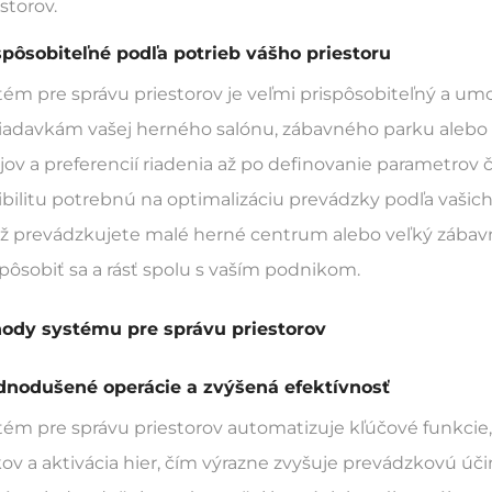
storov.
spôsobiteľné podľa potrieb vášho priestoru
tém pre správu priestorov je veľmi prispôsobiteľný a um
iadavkám vašej herného salónu, zábavného parku alebo i
ojov a preferencií riadenia až po definovanie parametrov č
xibilitu potrebnú na optimalizáciu prevádzky podľa vaši
už prevádzkujete malé herné centrum alebo veľký zábav
spôsobiť sa a rásť spolu s vaším podnikom.
ody systému pre správu priestorov
dnodušené operácie a zvýšená efektívnosť
tém pre správu priestorov automatizuje kľúčové funkcie
tkov a aktivácia hier, čím výrazne zvyšuje prevádzkovú 