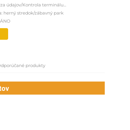
za údajov/Kontrola terminálu...
a: herný stredok/zábavný park
: ÁNO
dporúčané produkty
tov