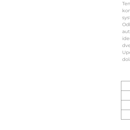
Ten
kon
sys
Odb
aut
ide
dve
Upo
dol