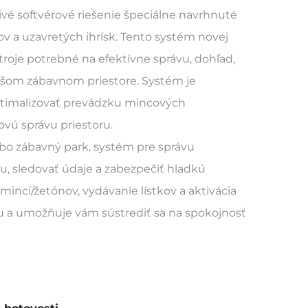
tivé softvérové riešenie špeciálne navrhnuté
v a uzavretých ihrísk. Tento systém novej
roje potrebné na efektívne správu, dohľad,
ašom zábavnom priestore. Systém je
ptimalizovať prevádzku mincových
ovú správu priestoru.
bo zábavný park, systém pre správu
 sledovať údaje a zabezpečiť hladkú
incí/žetónov, vydávanie lístkov a aktivácia
oru a umožňuje vám sústrediť sa na spokojnosť