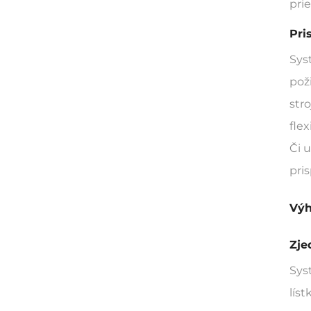
prie
Pri
Sys
pož
str
fle
Či 
pri
Výh
Zje
Sys
lís