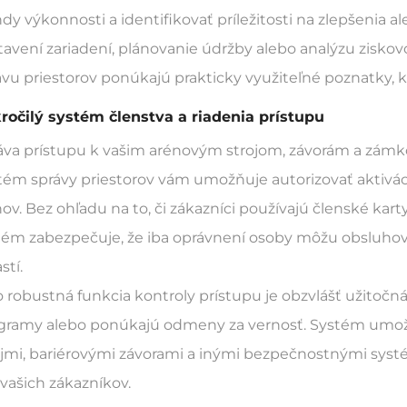
dy výkonnosti a identifikovať príležitosti na zlepšenia al
tavení zariadení, plánovanie údržby alebo analýzu zisk
ávu priestorov ponúkajú prakticky využiteľné poznatky,
ročilý systém členstva a riadenia prístupu
áva prístupu k vašim arénovým strojom, závorám a zámk
tém správy priestorov vám umožňuje autorizovať aktiváci
nov. Bez ohľadu na to, či zákazníci používajú členské kar
tém zabezpečuje, že iba oprávnení osoby môžu obsluhov
stí.
o robustná funkcia kontroly prístupu je obzvlášť užitočná
gramy alebo ponúkajú odmeny za vernosť. Systém umož
ojmi, bariérovými závorami a inými bezpečnostnými syst
 vašich zákazníkov.