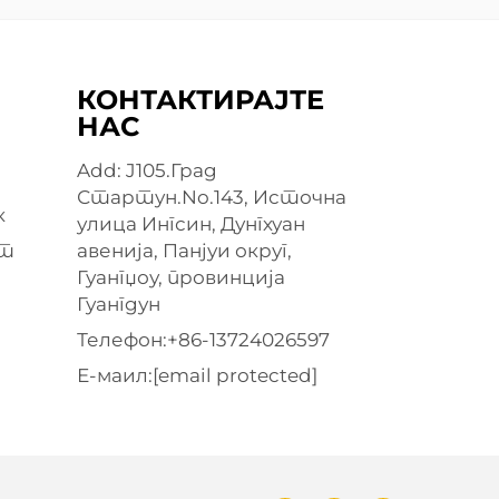
КОНТАКТИРАЈТЕ
НАС
Add: J105.Град
Стартун.No.143, Источна
к
улица Ингсин, Дунгхуан
ат
авенија, Панјуи округ,
Гуангџоу, провинција
Гуангдун
Телефон:
+86-13724026597
Е-маил:
[email protected]