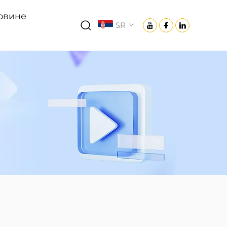
овине
SR