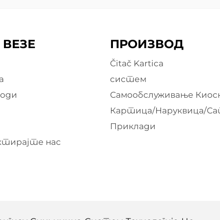
 ВЕЗЕ
ПРОИЗВОД
Čitač Kartica
а
систем
води
Самообслуживање Киос
Картица/Наруквица/С
е
Приклади
тирајте нас