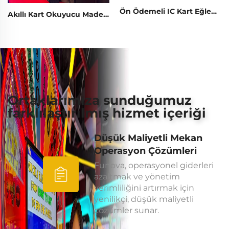
Ön Ödemeli IC Kart Eğlence Parkı Kart Okuyucu Yönetim Sistemi RFID Kart Okuyucu Oyun Masaüstü Oyunları için
Akıllı Kart Okuyucu Madeni Paralı Yarış/Motosiklet/Yay/Para İtme Oyun Makinesi Dokunmatik Kart Terminali Plastik Japonca Dilinde Yapılmış
Ortaklarımıza sunduğumuz
farklılaştırılmış hizmet içeriği
Düşük Maliyetli Mekan
Operasyon Çözümleri
Funova, operasyonel giderleri
azaltmak ve yönetim
verimliliğini artırmak için
yenilikçi, düşük maliyetli
çözümler sunar.