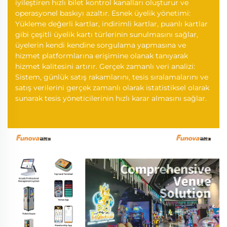
iyileştiren hızlı bilet kontrol kanalları oluşturur ve
operasyonel baskıyı azaltır. Esnek üyelik yönetimi:
Yükleme değerli kartlar, indirimli kartlar, puanlı kartlar
gibi çeşitli üyelik kartı türlerinin sunulmasını sağlar,
üyelerin kendi kendine sorgulama yapmasına ve
hizmet platformlarına erişimine olanak tanıyarak
hizmet kalitesini artırır. Gerçek zamanlı veri analizi:
Sistem, günlük satış rakamlarını, tesis sıralamalarını ve
satış verilerini gerçek zamanlı olarak istatistiksel olarak
sunarak tesis yöneticilerinin hızlı karar almasını sağlar.