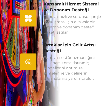
Kapsamlı Hizmet Sistemi
ve Donanım Desteği
Funova, hızlı ve sorunsuz proje
uygulaması için eksiksiz bir
sistem ve donanım desteği
paketi sağlar.
Ortaklar İçin Gelir Artışı
Desteği
Funova, sektör uzmanlığını
kullanarak ortaklarının iş
modellerini optimize
etmelerine ve gelirlerini
artırmalarına yardımcı olur.