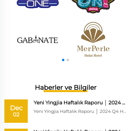
Haberler ve Bilgiler
Yeni Yingjia Haftalık Raporu │ 2024 Q4 Hafta 8
Dec
Yeni Yingjia Haftalık Raporu │ 2024 Q4 Hafta 8 2024S4 Hafta8│2024.12.01 Bu hafta ürün ve teknoloji departmanları birçok zorlukla karşılaştı, ancak takım üyeleri yine birlikte çalıştı ve ilerledi. Keskin görüşleri ve derin analiz...
02