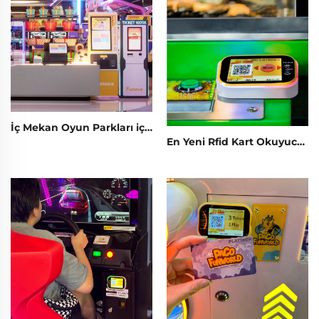
İç Mekan Oyun Parkları için Gelişim Yazılımı Gelir Tablosu Analiz Token Yönetim Sistemi Oyun Merkezleri için Eğlence Parkları
En Yeni Rfid Kart Okuyucu 3.2 İnç Dokunmatik Ekran Kart Okuyucu T10P Terminal Oyun Ayıcısı/Bebek/Gachapon Makinesi İçin