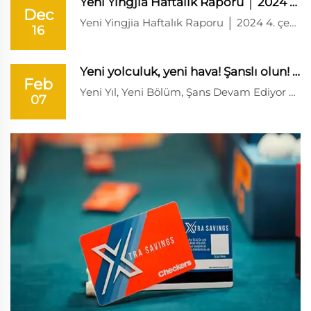
Yeni Yingjia Haftalık Raporu │ 2024 Q4 Hafta 10
Dec
Yeni Yingjia Haftalık Raporu │ 2024 4. çeyreğinin 10. haftası 2024S4 Hafta10│2024.12.16 Bu hafta, ana mekanların Sezon Açılışı pazarlaması için hazırlık yaptığı yoğun bir dönem. Yingjia ekibi görevini yerine getirdi, hizmet kalitesini sürekli geliştirerek...
16
Yeni yolculuk, yeni hava! Şanslı olun! Yeni Yin...
Feb
Yeni Yıl, Yeni Bölüm, Şans Devam Ediyor Sevgili ortaklar, yeni bir yolculuk başladı. Xinyingjia, hizmet odaklı bir tutumla, yeni işe tam bir tutkuyla kendini verecek. Yeni yılda Xinyingjia ve ortakları birlikte çalışalım...
07