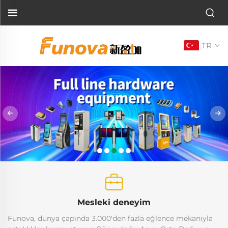
TR
Mesleki deneyim
Funova, dünya çapında 3.000'den fazla eğlence mekanıyla