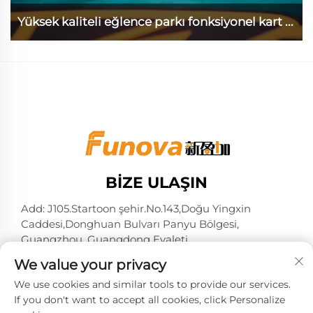
Yüksek kaliteli eğlence parkı fonksiyonel kart ...
BIZE ULAŞIN
Add: J105.Startoon şehir.No.143,Doğu Yingxin
Caddesi,Donghuan Bulvarı Panyu Bölgesi,
Guangzhou, Guangdong Eyaleti
Tel:
+86-13724026597
We value your privacy
E-posta:
[email protected]
We use cookies and similar tools to provide our services.
If you don't want to accept all cookies, click Personalize