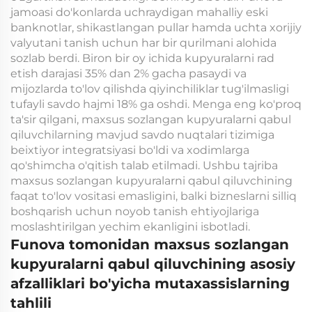
jamoasi do'konlarda uchraydigan mahalliy eski
banknotlar, shikastlangan pullar hamda uchta xorijiy
valyutani tanish uchun har bir qurilmani alohida
sozlab berdi. Biron bir oy ichida kupyuralarni rad
etish darajasi 35% dan 2% gacha pasaydi va
mijozlarda to'lov qilishda qiyinchiliklar tug'ilmasligi
tufayli savdo hajmi 18% ga oshdi. Menga eng ko'proq
ta'sir qilgani, maxsus sozlangan kupyuralarni qabul
qiluvchilarning mavjud savdo nuqtalari tizimiga
beixtiyor integratsiyasi bo'ldi va xodimlarga
qo'shimcha o'qitish talab etilmadi. Ushbu tajriba
maxsus sozlangan kupyuralarni qabul qiluvchining
faqat to'lov vositasi emasligini, balki bizneslarni silliq
boshqarish uchun noyob tanish ehtiyojlariga
moslashtirilgan yechim ekanligini isbotladi.
Funova tomonidan maxsus sozlangan
kupyuralarni qabul qiluvchining asosiy
afzalliklari bo'yicha mutaxassislarning
tahlili