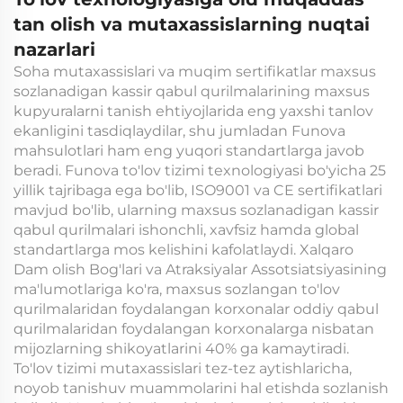
tan olish va mutaxassislarning nuqtai
nazarlari
Soha mutaxassislari va muqim sertifikatlar maxsus
sozlanadigan kassir qabul qurilmalarining maxsus
kupyuralarni tanish ehtiyojlarida eng yaxshi tanlov
ekanligini tasdiqlaydilar, shu jumladan Funova
mahsulotlari ham eng yuqori standartlarga javob
beradi. Funova to'lov tizimi texnologiyasi bo'yicha 25
yillik tajribaga ega bo'lib, ISO9001 va CE sertifikatlari
mavjud bo'lib, ularning maxsus sozlanadigan kassir
qabul qurilmalari ishonchli, xavfsiz hamda global
standartlarga mos kelishini kafolatlaydi. Xalqaro
Dam olish Bog'lari va Atraksiyalar Assotsiatsiyasining
ma'lumotlariga ko'ra, maxsus sozlangan to'lov
qurilmalaridan foydalangan korxonalar oddiy qabul
qurilmalaridan foydalangan korxonalarga nisbatan
mijozlarning shikoyatlarini 40% ga kamaytiradi.
To'lov tizimi mutaxassislari tez-tez aytishlaricha,
noyob tanishuv muammolarini hal etishda sozlanish