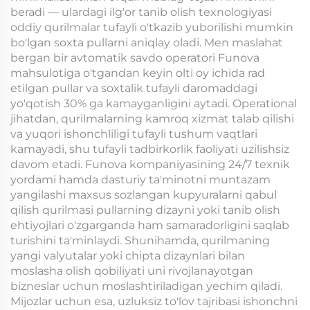
beradi — ulardagi ilg'or tanib olish texnologiyasi
oddiy qurilmalar tufayli o'tkazib yuborilishi mumkin
bo'lgan soxta pullarni aniqlay oladi. Men maslahat
bergan bir avtomatik savdo operatori Funova
mahsulotiga o'tgandan keyin olti oy ichida rad
etilgan pullar va soxtalik tufayli daromaddagi
yo'qotish 30% ga kamayganligini aytadi. Operational
jihatdan, qurilmalarning kamroq xizmat talab qilishi
va yuqori ishonchliligi tufayli tushum vaqtlari
kamayadi, shu tufayli tadbirkorlik faoliyati uzilishsiz
davom etadi. Funova kompaniyasining 24/7 texnik
yordami hamda dasturiy ta'minotni muntazam
yangilashi maxsus sozlangan kupyuralarni qabul
qilish qurilmasi pullarning dizayni yoki tanib olish
ehtiyojlari o'zgarganda ham samaradorligini saqlab
turishini ta'minlaydi. Shunihamda, qurilmaning
yangi valyutalar yoki chipta dizaynlari bilan
moslasha olish qobiliyati uni rivojlanayotgan
bizneslar uchun moslashtiriladigan yechim qiladi.
Mijozlar uchun esa, uzluksiz to'lov tajribasi ishonchni