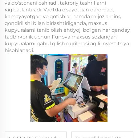
va do'stonani oshiradi, takroriy tashriflarni
rag'batlantiradi. Vaqtda o'sayotgan daromad,
kamayayotgan yo'qotishlar hamda mijozlarning
qondirilishi bilan birlashtirilganda, maxsus
kupyuralarni tanib olish ehtiyoji bo'lgan har qanday
tadbirkorlik uchun Funova maxsus sozlangan
kupyuralarni qabul qilish qurilmasi aqlli investitsiya
hisoblanadi.