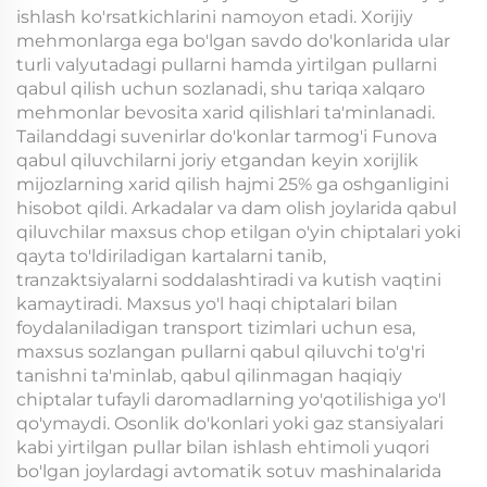
ishlash ko'rsatkichlarini namoyon etadi. Xorijiy
mehmonlarga ega bo'lgan savdo do'konlarida ular
turli valyutadagi pullarni hamda yirtilgan pullarni
qabul qilish uchun sozlanadi, shu tariqa xalqaro
mehmonlar bevosita xarid qilishlari ta'minlanadi.
Tailanddagi suvenirlar do'konlar tarmog'i Funova
qabul qiluvchilarni joriy etgandan keyin xorijlik
mijozlarning xarid qilish hajmi 25% ga oshganligini
hisobot qildi. Arkadalar va dam olish joylarida qabul
qiluvchilar maxsus chop etilgan o'yin chiptalari yoki
qayta to'ldiriladigan kartalarni tanib,
tranzaktsiyalarni soddalashtiradi va kutish vaqtini
kamaytiradi. Maxsus yo'l haqi chiptalari bilan
foydalaniladigan transport tizimlari uchun esa,
maxsus sozlangan pullarni qabul qiluvchi to'g'ri
tanishni ta'minlab, qabul qilinmagan haqiqiy
chiptalar tufayli daromadlarning yo'qotilishiga yo'l
qo'ymaydi. Osonlik do'konlari yoki gaz stansiyalari
kabi yirtilgan pullar bilan ishlash ehtimoli yuqori
bo'lgan joylardagi avtomatik sotuv mashinalarida