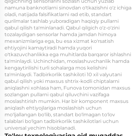
qilgichning sensorlarini sozlash uchun yuzlab
namuna banknotlarni sinovdan o'tkazishni o'z ichiga
oladi, natijada falsifikatlarni rad etib, standart
qurilmalar tashlab yuboradigan haqiqiy pullarni
qabul qilish ta'minlanadi. Qabul qilgich o'z-o'zini
tozalaydigan sensorlar hamda jamdan himoya
mexanizmlariga ega, bu esa xizmat ko'rsatish
ehtiyojini kamaytiradi hamda yuqori
o'tkazuvchanlikka ega muhitlarda barqaror ishlashni
ta'minlaydi. Uchinchidan, moslashuvchanlik hamda
kengaytirilishi turli sohalarga mos kelishini
ta'minlaydi. Tadbirkorlik tashkiloti 10 xil valyutani
qabul qilish yoki maxsus shtrix-kodli chiptalarni
aniqlashni xohlasa ham, Funova tomonidan maxsus
sozlangan pullarni qabul qiluvchini vazifaga
moslashtirish mumkin. Har bir komponent maxsus
aniqlash ehtiyojlariga moslashish uchun
mo'ljallangan bo'lib, standart bo'lmagan to'lov
talablari bo'lgan tadbirkorlik tashkilotlari uchun
universal yechim hisoblanadi.
To'lov texnologiyasiga oid muqaddas