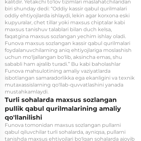
kalitdir. Yetakchi to'lov tizimlari maslahatchilaridan
biri shunday dedi: “Oddiy kassir qabul qurilmalari
oddiy ehtiyojlarda ishlaydi, lekin agar korxona eski
kupyuralar, chet tillar yoki maxsus chiptalar kabi
maxsus tanishuv talablari bilan duch kelsa,
faqatgina maxsus sozlangan yechim ishlay oladi.
Funova maxsus sozlangan kassir qabul qurilmalari
foydalanuvchilarning aniq ehtiyojlariga moslashish
uchun mo'ljallangan bo'lib, aksincha emas, shu
sababli ham ajralib turadi.” Bu kabi baholashlar
Funova mahsulotining amaliy vaziyatlarda
isbotlangan samaradorlikka ega ekanligini va texnik
mutaxassislarning qo'llab-quvvatlashini yanada
mustahkamlaydi.
Turli sohalarda maxsus sozlangan
pullik qabul qurilmalarining amaliy
qo'llanilishi
Funova tomonidan maxsus sozlangan pullarni
qabul qiluvchilar turli sohalarda, ayniqsa, pullarni
tanishda maxsus ehtiyojlari bo'lgan sohalarda ajoyib