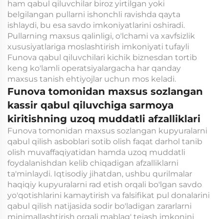
ham qabul qiluvchilar biroz yirtilgan yoki
belgilangan pullarni ishonchli ravishda qayta
ishlaydi, bu esa savdo imkoniyatlarini oshiradi.
Pullarning maxsus qalinligi, o'lchami va xavfsizlik
xususiyatlariga moslashtirish imkoniyati tufayli
Funova qabul qiluvchilari kichik biznesdan tortib
keng ko'lamli operatsiyalargacha har qanday
maxsus tanish ehtiyojlar uchun mos keladi.
Funova tomonidan maxsus sozlangan
kassir qabul qiluvchiga sarmoya
kiritishning uzoq muddatli afzalliklari
Funova tomonidan maxsus sozlangan kupyuralarni
qabul qilish asboblari sotib olish faqat darhol tanib
olish muvaffaqiyatidan hamda uzoq muddatli
foydalanishdan kelib chiqadigan afzalliklarni
ta'minlaydi. Iqtisodiy jihatdan, ushbu qurilmalar
haqiqiy kupyuralarni rad etish orqali bo'lgan savdo
yo'qotishlarini kamaytirish va falsifikat pul donalarini
qabul qilish natijasida sodir bo'ladigan zararlarni
minimallashtirish orqali mablag' tejash imkonini