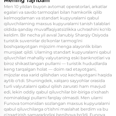
Mening Tajribam
Men 10 yildan buyon avtomat operatorlari, arkatlar
egalari va savdo tarmoqlari bilan hamkorlik qilib
kelmoqdaman va standart kupyuralarni qabul
qiluvchilarning maxsus kupyuralarni tanish talablari
oldida qanday muvaffaqiyatsizlikka uchrashini ko'rib
keldim. Bir necha yil avval Janubiy Sharqiy Osiyoda
turistik suvenirlar do'konlar tarmog'ini
boshqarayotgan mijozim menga alayonlik bilan
murojaat qildi. Ularning standart kupyuralarni qabul
qiluvchilari mahalliy valyutaning eski banknotlari va
biroz shikastlangan pullarni — turistik hududlarda
keng tarqalgan holat — doim rad etayotgani,
mijozlar esa xarid qilishdan voz kechayotgani haqida
aytib o'tdi. Shuningdek, xalqaro sayyohlar orasida
turli valyutalarni qabul qilish zarurati ham mavjud
edi, lekin oddiy qabul qiluvchilar bir-biriga o'xshash
nominaldagi pullarni farqlay olmasdi. Men ularni
Funova tomonidan sozlangan maxsus kupyuralarni
qabul qiluvchilarga o'tishni maslahat berdim va bu
o'zgartirish samaradorligi benihoya bo'ldi. Funova