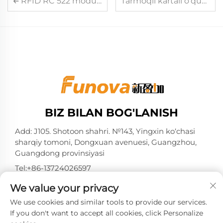
RFID RC 522 moduli bilan bog'liq umumiy ulanish muammolarini hal etish
Tarmoqli kartali o'quv qurilmasi tarmoq do'konlarida bir nechta qurilmalarni boshqarishni qanday soddalashtiradi
BIZ BILAN BOG'LANISH
Add: J105. Shotoon shahri. №143, Yingxin ko‘chasi
sharqiy tomoni, Dongxuan avenuesi, Guangzhou,
Guangdong provinsiyasi
Tel:
+86-13724026597
Elektron pochta:
[email protected]
We value your privacy
We use cookies and similar tools to provide our services.
If you don't want to accept all cookies, click Personalize