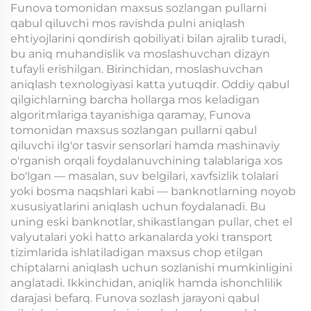
Funova tomonidan maxsus sozlangan pullarni
qabul qiluvchi mos ravishda pulni aniqlash
ehtiyojlarini qondirish qobiliyati bilan ajralib turadi,
bu aniq muhandislik va moslashuvchan dizayn
tufayli erishilgan. Birinchidan, moslashuvchan
aniqlash texnologiyasi katta yutuqdir. Oddiy qabul
qilgichlarning barcha hollarga mos keladigan
algoritmlariga tayanishiga qaramay, Funova
tomonidan maxsus sozlangan pullarni qabul
qiluvchi ilg'or tasvir sensorlari hamda mashinaviy
o'rganish orqali foydalanuvchining talablariga xos
bo'lgan — masalan, suv belgilari, xavfsizlik tolalari
yoki bosma naqshlari kabi — banknotlarning noyob
xususiyatlarini aniqlash uchun foydalanadi. Bu
uning eski banknotlar, shikastlangan pullar, chet el
valyutalari yoki hatto arkanalarda yoki transport
tizimlarida ishlatiladigan maxsus chop etilgan
chiptalarni aniqlash uchun sozlanishi mumkinligini
anglatadi. Ikkinchidan, aniqlik hamda ishonchlilik
darajasi befarq. Funova sozlash jarayoni qabul