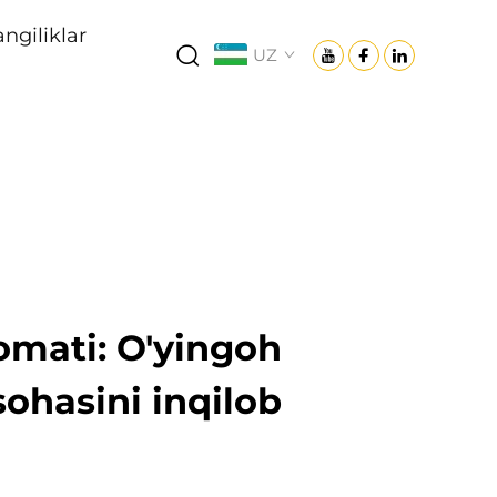
angiliklar
UZ
omati: O'yingoh
ohasini inqilob