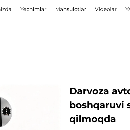
izda
Yechimlar
Mahsulotlar
Videolar
Y
Darvoza avt
boshqaruvi s
qilmoqda