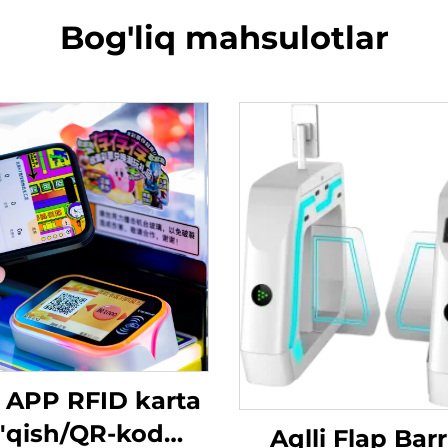
Bog'liq mahsulotlar
o APP RFID karta
'qish/QR-kod
Aqlli Flap Barr