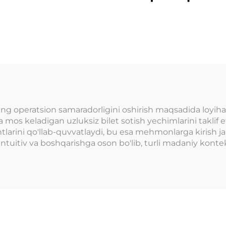
nerlash darslik
inlar boshqaruv
tizimi
ng operatsion samaradorligini oshirish maqsadida loyihala
larga mos keladigan uzluksiz bilet sotish yechimlarini takli
riantlarini qo'llab-quvvatlaydi, bu esa mehmonlarga kirish ja
intuitiv va boshqarishga oson bo'lib, turli madaniy konte