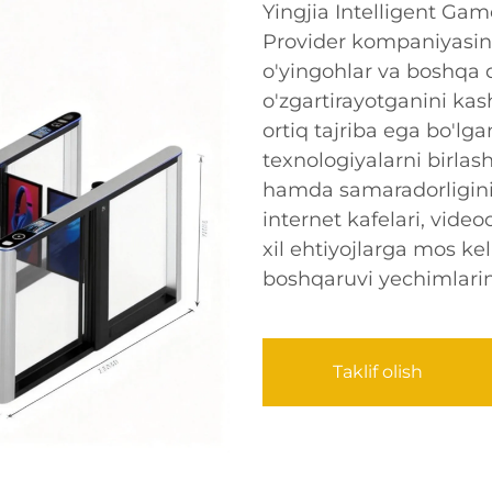
Yingjia Intelligent G
Provider kompaniyasini
o'yingohlar va boshqa d
o'zgartirayotganini kas
ortiq tajriba ega bo'lga
texnologiyalarni birlash
hamda samaradorligini 
internet kafelari, video
xil ehtiyojlarga mos kel
boshqaruvi yechimlarin
Taklif olish