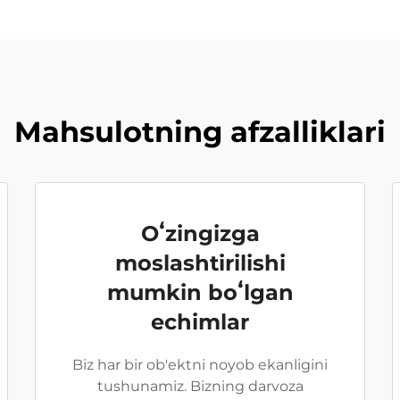
Mahsulotning afzalliklari
Oʻzingizga
moslashtirilishi
mumkin boʻlgan
echimlar
Biz har bir ob'ektni noyob ekanligini
tushunamiz. Bizning darvoza