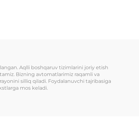
ngan. Aqlli boshqaruv tizimlarini joriy etish
f etamiz. Bizning avtomatlarimiz raqamli va
rayonini silliq qiladi. Foydalanuvchi tajribasiga
kstlarga mos keladi.