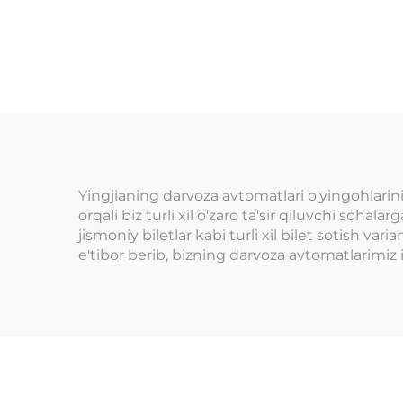
mashinasi, tanga,
ska
kredit karta, jeton
o'y
to'lovi tizimi, sovg'a
almashinuvchi
shkaflar savdo
do'konlari uchun
Yingjianing darvoza avtomatlari o'yingohlarini
orqali biz turli xil o'zaro ta'sir qiluvchi soha
jismoniy biletlar kabi turli xil bilet sotish va
e'tibor berib, bizning darvoza avtomatlarimiz 