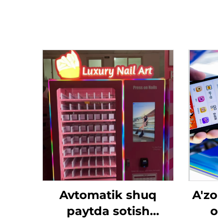
Avtomatik shuq
A'z
paytda sotish
o