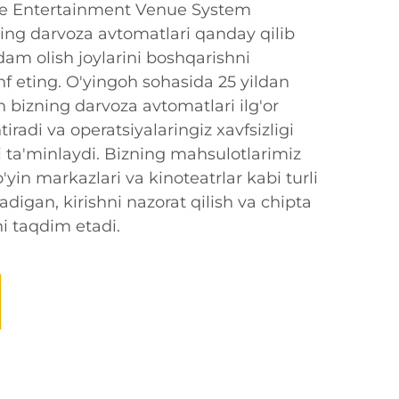
ame Entertainment Venue System
ng darvoza avtomatlari qanday qilib
am olish joylarini boshqarishni
hf eting. O'yingoh sohasida 25 yildan
n bizning darvoza avtomatlari ilg'or
tiradi va operatsiyalaringiz xavfsizligi
ta'minlaydi. Bizning mahsulotlarimiz
o'yin markazlari va kinoteatrlar kabi turli
adigan, kirishni nazorat qilish va chipta
i taqdim etadi.