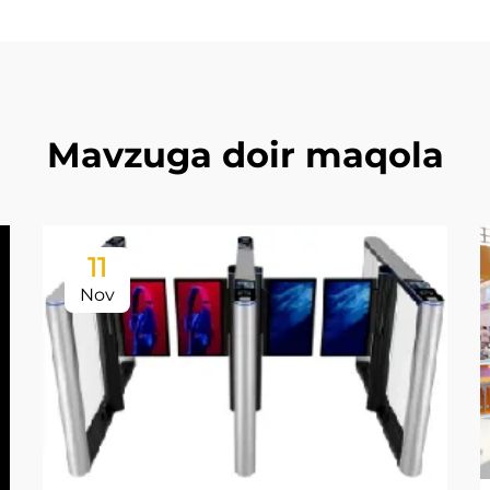
Mavzuga doir maqola
11
Nov