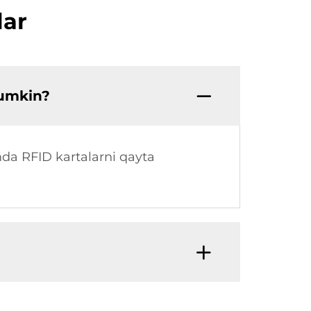
lar
mumkin?
amda RFID kartalarni qayta