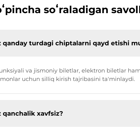
ʻpincha soʻraladigan savol
z qanday turdagi chiptalarni qayd etishi 
nksiyali va jismoniy biletlar, elektron biletlar h
onlar uchun silliq kirish tajribasini ta'minlaydi.
 qanchalik xavfsiz?