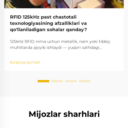
RFID 125kHz past chastotali
texnologiyasining afzalliklari va
qo'llaniladigan sohalar qanday?
125kHz RFID nima uchun metallik, nam yoki tibbiy
muhitlarda ajoyib ishlaydi — yuqori sathdagi
o'tkazuvchanlik, ishonchlilik va xarajatlarni tejash.
Hozir B2B sohasidagi ideal qo'llanilishlarini o'rganing.
Ko'proq ko'rish
Mijozlar sharhlari