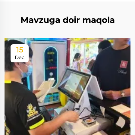
Mavzuga doir maqola
15
Dec