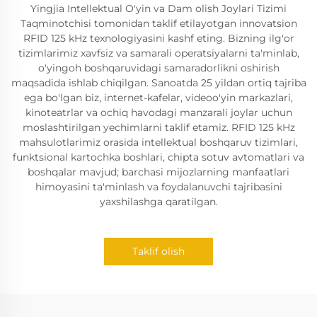
Yingjia Intellektual O'yin va Dam olish Joylari Tizimi
Taqminotchisi tomonidan taklif etilayotgan innovatsion
RFID 125 kHz texnologiyasini kashf eting. Bizning ilg'or
tizimlarimiz xavfsiz va samarali operatsiyalarni ta'minlab,
o'yingoh boshqaruvidagi samaradorlikni oshirish
maqsadida ishlab chiqilgan. Sanoatda 25 yildan ortiq tajriba
ega bo'lgan biz, internet-kafelar, videoo'yin markazlari,
kinoteatrlar va ochiq havodagi manzarali joylar uchun
moslashtirilgan yechimlarni taklif etamiz. RFID 125 kHz
mahsulotlarimiz orasida intellektual boshqaruv tizimlari,
funktsional kartochka boshlari, chipta sotuv avtomatlari va
boshqalar mavjud; barchasi mijozlarning manfaatlari
himoyasini ta'minlash va foydalanuvchi tajribasini
yaxshilashga qaratilgan.
Taklif olish