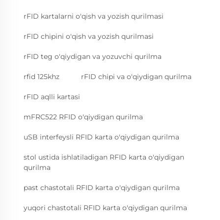
rFID kartalarni o'qish va yozish qurilmasi
rFID chipini o'qish va yozish qurilmasi
rFID teg o'qiydigan va yozuvchi qurilma
rfid 125khz
rFID chipi va o'qiydigan qurilma
rFID aqlli kartasi
mFRC522 RFID o'qiydigan qurilma
uSB interfeysli RFID karta o'qiydigan qurilma
stol ustida ishlatiladigan RFID karta o'qiydigan
qurilma
past chastotali RFID karta o'qiydigan qurilma
yuqori chastotali RFID karta o'qiydigan qurilma