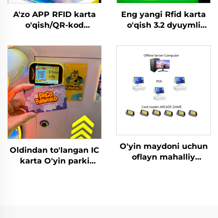
A'zo APP RFID karta
Eng yangi Rfid karta
o'qish/QR-kod
o'qish 3.2 dyuymli
skanerlash darslik
tekshirish ekranli
o'yinlar boshqaruv
karta o'qish T10P
tizimi
terminal o'yin
o'quvchilari/doll/Gachap
mashinasi uchun
O'yin maydoni uchun
Oldindan to'langan IC
oflayn mahalliy
karta O'yin parki
tarmoq RFID-karta
uchun karta o'qish
o'quvchi boshqaruv
tizimi RFID karta
tizimi ma'lumotlar
o'qish qurilmasi tanga
tahlili mashinasi
bilan to'lanadigan
boshqaruv teyp-karta
o'yinlar uchun