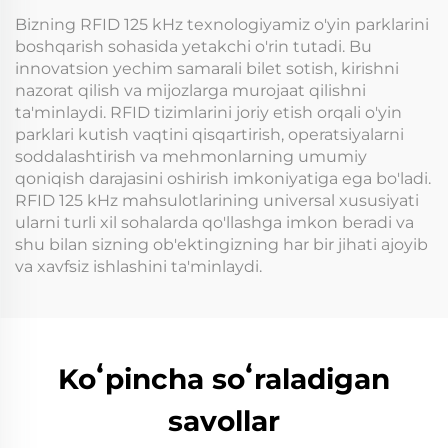
terminali
Bizning RFID 125 kHz texnologiyamiz o'yin parklarini
boshqarish sohasida yetakchi o'rin tutadi. Bu
innovatsion yechim samarali bilet sotish, kirishni
nazorat qilish va mijozlarga murojaat qilishni
ta'minlaydi. RFID tizimlarini joriy etish orqali o'yin
parklari kutish vaqtini qisqartirish, operatsiyalarni
soddalashtirish va mehmonlarning umumiy
qoniqish darajasini oshirish imkoniyatiga ega bo'ladi.
RFID 125 kHz mahsulotlarining universal xususiyati
ularni turli xil sohalarda qo'llashga imkon beradi va
shu bilan sizning ob'ektingizning har bir jihati ajoyib
va xavfsiz ishlashini ta'minlaydi.
Koʻpincha soʻraladigan
savollar