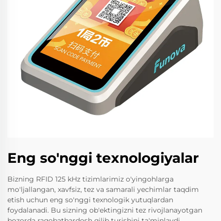
Eng so'nggi texnologiyalar
Bizning RFID 125 kHz tizimlarimiz o'yingohlarga
mo'ljallangan, xavfsiz, tez va samarali yechimlar taqdim
etish uchun eng so'nggi texnologik yutuqlardan
foydalanadi. Bu sizning ob'ektingizni tez rivojlanayotgan
bozorda raqobatbardosh qilib turishini ta'minlaydi.