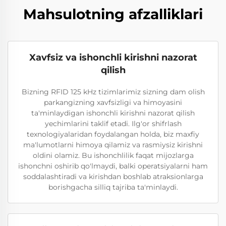
Mahsulotning afzalliklari
Xavfsiz va ishonchli kirishni nazorat
qilish
Bizning RFID 125 kHz tizimlarimiz sizning dam olish
parkangizning xavfsizligi va himoyasini
ta'minlaydigan ishonchli kirishni nazorat qilish
yechimlarini taklif etadi. Ilg'or shifrlash
texnologiyalaridan foydalangan holda, biz maxfiy
ma'lumotlarni himoya qilamiz va rasmiysiz kirishni
oldini olamiz. Bu ishonchlilik faqat mijozlarga
ishonchni oshirib qo'lmaydi, balki operatsiyalarni ham
soddalashtiradi va kirishdan boshlab atraksionlarga
borishgacha silliq tajriba ta'minlaydi.