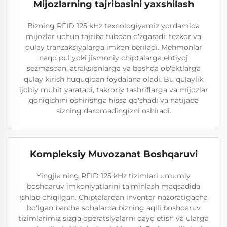
Mijozlarning tajribasini yaxshilash
Bizning RFID 125 kHz texnologiyamiz yordamida
mijozlar uchun tajriba tubdan o'zgaradi: tezkor va
qulay tranzaksiyalarga imkon beriladi. Mehmonlar
naqd pul yoki jismoniy chiptalarga ehtiyoj
sezmasdan, atraksionlarga va boshqa ob'ektlarga
qulay kirish huquqidan foydalana oladi. Bu qulaylik
ijobiy muhit yaratadi, takroriy tashriflarga va mijozlar
qoniqishini oshirishga hissa qo'shadi va natijada
sizning daromadingizni oshiradi.
Kompleksiy Muvozanat Boshqaruvi
Yingjia ning RFID 125 kHz tizimlari umumiy
boshqaruv imkoniyatlarini ta'minlash maqsadida
ishlab chiqilgan. Chiptalardan inventar nazoratigacha
bo'lgan barcha sohalarda bizning aqlli boshqaruv
tizimlarimiz sizga operatsiyalarni qayd etish va ularga