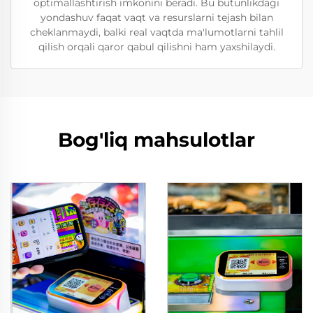
optimallashtirish imkonini beradi. Bu butunlikdagi
yondashuv faqat vaqt va resurslarni tejash bilan
cheklanmaydi, balki real vaqtda ma'lumotlarni tahlil
qilish orqali qaror qabul qilishni ham yaxshilaydi.
Bog'liq mahsulotlar