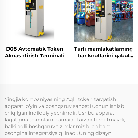
shkaflar savdo
do'konlari uchun
D08 Avtomatik Token
Turli mamlakatlarning
Almashtirish Terminali
banknotlarini qabul
qiluvchi, tanga/token
tarqatuvchi, arkada
tanga almashtiruvchi,
ixtiyoriy NAYAX kredit
kartasi orqali to'lov
imkoniyati bilan
Yingjia kompaniyasining Aqlli token tarqatish
apparati o'yin va boshqaruv sanoati uchun ishlab
chiqilgan inqilobiy yechimdir. Ushbu apparat
faqatgina tokenlarni samarali tarzda tarqatmaydi,
balki aqlli boshqaruv tizimlarimiz bilan ham
osongina integratsiya qilinadi. Uning dizayni