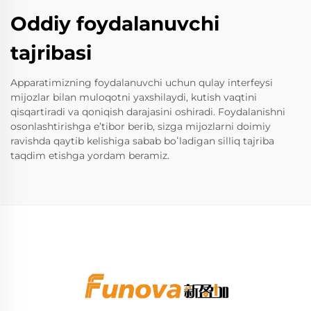
Oddiy foydalanuvchi
tajribasi
Apparatimizning foydalanuvchi uchun qulay interfeysi
mijozlar bilan muloqotni yaxshilaydi, kutish vaqtini
qisqartiradi va qoniqish darajasini oshiradi. Foydalanishni
osonlashtirishga eʼtibor berib, sizga mijozlarni doimiy
ravishda qaytib kelishiga sabab boʻladigan silliq tajriba
taqdim etishga yordam beramiz.