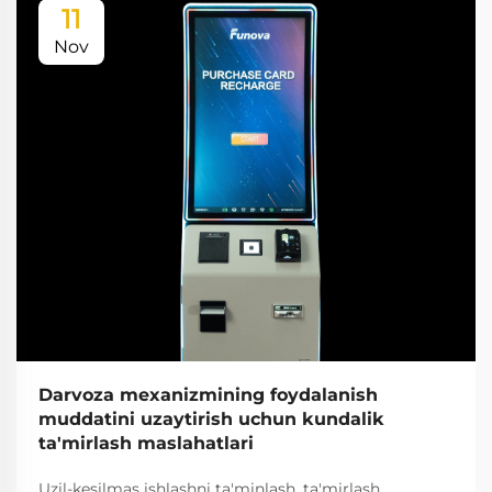
11
Nov
Darvoza mexanizmining foydalanish
muddatini uzaytirish uchun kundalik
ta'mirlash maslahatlari
Uzil-kesilmas ishlashni ta'minlash, ta'mirlash