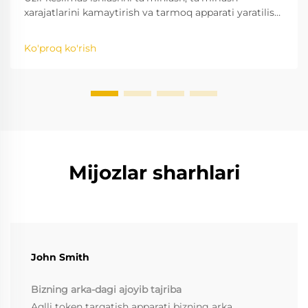
xarajatlarini kamaytirish va tarmoq apparati yaratilish
muddatini uzartirish uchun kundalik va oylik
tekshiruv usullarini o'rganing. Oddiy tekshiruvlarning
Ko'proq ko'rish
qanchalik samarali ekanligini bilib oling. Bepul texnik
xizmat jadvallarini hozir yuklab oling.
Mijozlar sharhlari
John Smith
Bizning arka-dagi ajoyib tajriba
Aqlli token tarqatish apparati bizning arka