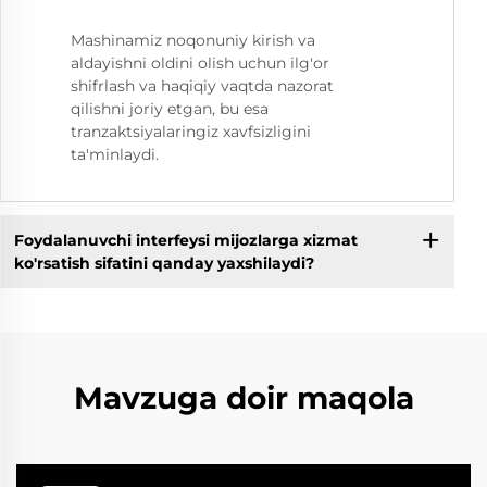
Mashinamiz noqonuniy kirish va
aldayishni oldini olish uchun ilg'or
shifrlash va haqiqiy vaqtda nazorat
qilishni joriy etgan, bu esa
tranzaktsiyalaringiz xavfsizligini
ta'minlaydi.
Foydalanuvchi interfeysi mijozlarga xizmat
ko'rsatish sifatini qanday yaxshilaydi?
Mavzuga doir maqola