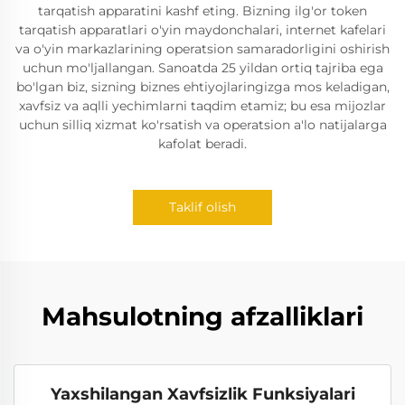
tarqatish apparatini kashf eting. Bizning ilg'or token
tarqatish apparatlari o'yin maydonchalari, internet kafelari
va o'yin markazlarining operatsion samaradorligini oshirish
uchun mo'ljallangan. Sanoatda 25 yildan ortiq tajriba ega
bo'lgan biz, sizning biznes ehtiyojlaringizga mos keladigan,
xavfsiz va aqlli yechimlarni taqdim etamiz; bu esa mijozlar
uchun silliq xizmat ko'rsatish va operatsion a'lo natijalarga
kafolat beradi.
Taklif olish
Mahsulotning afzalliklari
Yaxshilangan Xavfsizlik Funksiyalari