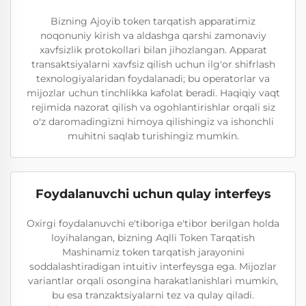
Bizning Ajoyib token tarqatish apparatimiz
noqonuniy kirish va aldashga qarshi zamonaviy
xavfsizlik protokollari bilan jihozlangan. Apparat
transaktsiyalarni xavfsiz qilish uchun ilg'or shifrlash
texnologiyalaridan foydalanadi; bu operatorlar va
mijozlar uchun tinchlikka kafolat beradi. Haqiqiy vaqt
rejimida nazorat qilish va ogohlantirishlar orqali siz
o'z daromadingizni himoya qilishingiz va ishonchli
muhitni saqlab turishingiz mumkin.
Foydalanuvchi uchun qulay interfeys
Oxirgi foydalanuvchi e'tiboriga e'tibor berilgan holda
loyihalangan, bizning Aqlli Token Tarqatish
Mashinamiz token tarqatish jarayonini
soddalashtiradigan intuitiv interfeysga ega. Mijozlar
variantlar orqali osongina harakatlanishlari mumkin,
bu esa tranzaktsiyalarni tez va qulay qiladi.