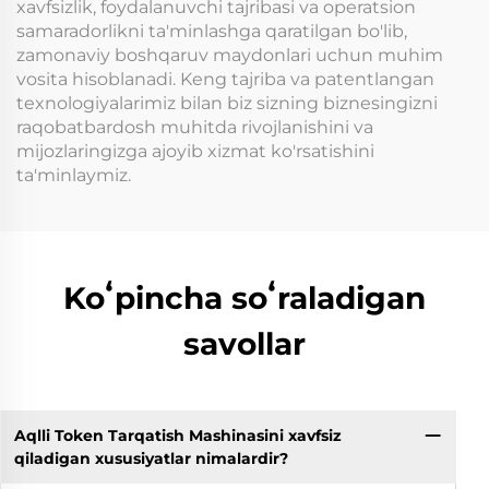
xavfsizlik, foydalanuvchi tajribasi va operatsion
samaradorlikni ta'minlashga qaratilgan bo'lib,
zamonaviy boshqaruv maydonlari uchun muhim
vosita hisoblanadi. Keng tajriba va patentlangan
texnologiyalarimiz bilan biz sizning biznesingizni
raqobatbardosh muhitda rivojlanishini va
mijozlaringizga ajoyib xizmat ko'rsatishini
ta'minlaymiz.
Koʻpincha soʻraladigan
savollar
Aqlli Token Tarqatish Mashinasini xavfsiz
qiladigan xususiyatlar nimalardir?