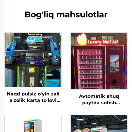
Bog'liq mahsulotlar
Naqd pulsiz o'yin zali
Avtomatik shuq
a'zolik karta to'lovi
paytda sotish
terminali o'yin zali
mashinasi, tanga,
uchun karta o'qishchi
kredit karta, jeton
o'yin tanga/tokenlar
to'lovi tizimi, sovg'a
tashabbus markaziga
almashinuvchi