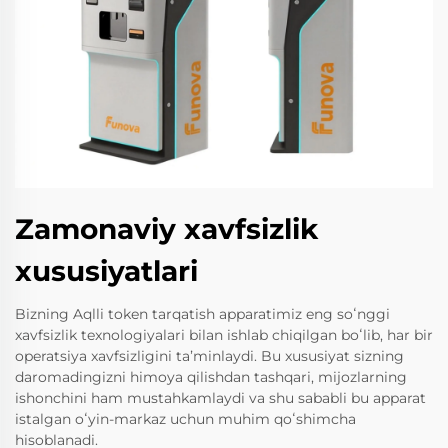
Zamonaviy xavfsizlik
xususiyatlari
Bizning Aqlli token tarqatish apparatimiz eng soʻnggi
xavfsizlik texnologiyalari bilan ishlab chiqilgan boʻlib, har bir
operatsiya xavfsizligini taʼminlaydi. Bu xususiyat sizning
daromadingizni himoya qilishdan tashqari, mijozlarning
ishonchini ham mustahkamlaydi va shu sababli bu apparat
istalgan oʻyin-markaz uchun muhim qoʻshimcha
hisoblanadi.