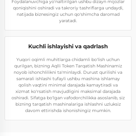
Foydalanuvchiga yo'naltirilgan ushbu dizayn mijozlar
qoniqishini oshiradi va takroriy tashriflarga undaydi,
natijada biznesingiz uchun qo'shimcha daromad
yaratadi.
Kuchli ishlayishi va qadrlash
Yuqori oqimli muhitlarga chidamli bo'lish uchun
qurilgan, bizning Aqlli Token Tarqatish Mashinamiz
noyob ishonchlilikni ta'minlaydi. Durust qurilishi va
samarali ishlashi tufayli ushbu mashina ishlamay
qolish vaqtini minimal darajada kamaytiradi va
xizmat ko'rsatish mavjudligini maksimal darajada
oshiradi. Sifatga bo'lgan vafodorchilikka asoslanib, siz
bizning tarqatish mashinalariga ishlashni uzluksiz
davom ettirishda ishonishingiz mumkin.