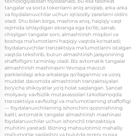
texnologiyasidan foydalanadi, bu esa falsifikat
tangalar va soxta tokenlarni aniq aniqlab, arka-arka
va foydalanuvchilar uchun iqtisodiy zararlarni oldini
oladi. Shu bilan birga, mashina aniq, haqiqiy vaqt
rejimida ishlaydigan ekranga ega bo'lib, sanab
chiqilgan tangalar soni, almashtirish miqdori va
boshqa ma'lumotlarni haqiqiy vaqtda ko'rsatadi;
foydalanuvchilar tranzaktsiya ma'lumotlarini istalgan
vaqtda tekshirib, butun almashtirish jarayonining
shaffofligini ta'minlay oladi. Biz avtomatik tangalar
almashtirish mashinasini Yevropa mavzuli
parklaridagi arka-arkalarga qo'llaganmiz va uzoq
muddat davomida almashtirish tranzaktsiyalari
bo'yicha shikoyatlar yo'q holat saqlangan. Sanoat
moliyaviy xavfsizlik mutaxassislari ta'kidlamoqda:
tranzaktsiya xavfsizligi va ma'lumotlarning shaffofligi
— foydalanuvchilarning ishonchini qozonishning
kaliti; avtomatik tangalar almashtirish mashinasi
foydalanuvchilar uchun ishonchli tranzaktsiya
muhitini yaratadi. Bizning mahsulotimiz mahalliy
ma'lumotlar saqlashni va bulutda rezerv nusxa