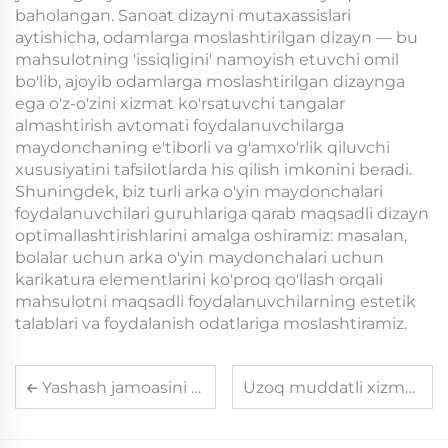
baholangan. Sanoat dizayni mutaxassislari
aytishicha, odamlarga moslashtirilgan dizayn — bu
mahsulotning 'issiqligini' namoyish etuvchi omil
bo'lib, ajoyib odamlarga moslashtirilgan dizaynga
ega o'z-o'zini xizmat ko'rsatuvchi tangalar
almashtirish avtomati foydalanuvchilarga
maydonchaning e'tiborli va g'amxo'rlik qiluvchi
xususiyatini tafsilotlarda his qilish imkonini beradi.
Shuningdek, biz turli arka o'yin maydonchalari
foydalanuvchilari guruhlariga qarab maqsadli dizayn
optimallashtirishlarini amalga oshiramiz: masalan,
bolalar uchun arka o'yin maydonchalari uchun
karikatura elementlarini ko'proq qo'llash orqali
mahsulotni maqsadli foydalanuvchilarning estetik
talablari va foydalanish odatlariga moslashtiramiz.
Yashash jamoasini boshqarish uchun mos kartali tizimni tanlash usullari
Uzoq muddatli xizmat ko'rsatish uchun doimiy arcade pulsiz tizimini qanday saqlash kerak