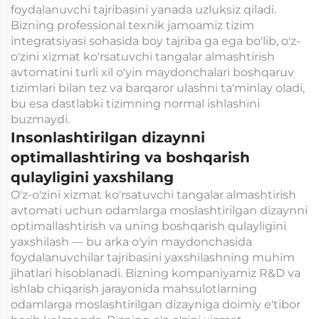
foydalanuvchi tajribasini yanada uzluksiz qiladi.
Bizning professional texnik jamoamiz tizim
integratsiyasi sohasida boy tajriba ga ega bo'lib, o'z-
o'zini xizmat ko'rsatuvchi tangalar almashtirish
avtomatini turli xil o'yin maydonchalari boshqaruv
tizimlari bilan tez va barqaror ulashni ta'minlay oladi,
bu esa dastlabki tizimning normal ishlashini
buzmaydi.
Insonlashtirilgan dizaynni
optimallashtiring va boshqarish
qulayligini yaxshilang
O'z-o'zini xizmat ko'rsatuvchi tangalar almashtirish
avtomati uchun odamlarga moslashtirilgan dizaynni
optimallashtirish va uning boshqarish qulayligini
yaxshilash — bu arka o'yin maydonchasida
foydalanuvchilar tajribasini yaxshilashning muhim
jihatlari hisoblanadi. Bizning kompaniyamiz R&D va
ishlab chiqarish jarayonida mahsulotlarning
odamlarga moslashtirilgan dizayniga doimiy e'tibor