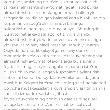
kompaniyamizning o'z-o'zini xizmat ko'rsatuvchi
tangalar almashtirish avtomati faqat naqd pulga
almashtirish bilan cheklangan emas, balki o'yin
tangalarini to'ldiriladigan balansli karta hisobi, savdo
kuponlari va sovg'a almashinuvi ballariga
aylantirishni ham qo'llab-quvvatlaydi. Shuningdek,
bu avtomat arka-dagi a'zolik tizimiga ulanib,
almashtirish imtiyozlarini bevosita a'zo hisoblariga
yig'ishni ta'minlay oladi. Masalan, Janubiy Sharqiy
Osiyoda hamkorlik qilayotgan oilaviy dam olish
markazlarida o'z-o'zini xizmat ko'rsatuvchi tangalar
almashtirish avtomati ota-onalarga bolalarning
foydalanilmagan o'yin tangalarini parkda iste'mol
qilish uchun mo'ljallangan kuponlarga aylantirish
imkonini beradi, bu foydalanuvchilar orasida juda
mashhur. Xalqaro iste'molchilarning xatti-harakatlari
bo'yicha mutaxassislarga ko'ra, shaxsiylashtirilgan va
turli xil xizmat ko'rsatish tajribasi
foydalanuvchilarning qoniqish darajasini sezilarli
darajada oshiradi; o'z-o'zini xizmat ko'rsatuvchi
tangalar almashtirish avtomati zamonaviy arka-