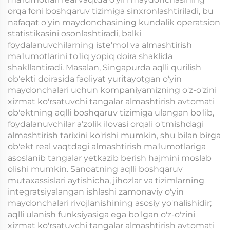
orqa foni boshqaruv tizimiga sinxronlashtiriladi, bu
nafaqat o'yin maydonchasining kundalik operatsion
statistikasini osonlashtiradi, balki
foydalanuvchilarning iste'mol va almashtirish
ma'lumotlarini to'liq yopiq doira shaklida
shakllantiradi. Masalan, Singapurda aqlli qurilish
ob'ekti doirasida faoliyat yuritayotgan o'yin
maydonchalari uchun kompaniyamizning o'z-o'zini
xizmat ko'rsatuvchi tangalar almashtirish avtomati
ob'ektning aqlli boshqaruv tizimiga ulangan bo'lib,
foydalanuvchilar a'zolik ilovasi orqali o'tmishdagi
almashtirish tarixini ko'rishi mumkin, shu bilan birga
ob'ekt real vaqtdagi almashtirish ma'lumotlariga
asoslanib tangalar yetkazib berish hajmini moslab
olishi mumkin. Sanoatning aqlli boshqaruv
mutaxassislari aytishicha, jihozlar va tizimlarning
integratsiyalangan ishlashi zamonaviy o'yin
maydonchalari rivojlanishining asosiy yo'nalishidir;
aqlli ulanish funksiyasiga ega bo'lgan o'z-o'zini
xizmat ko'rsatuvchi tangalar almashtirish avtomati