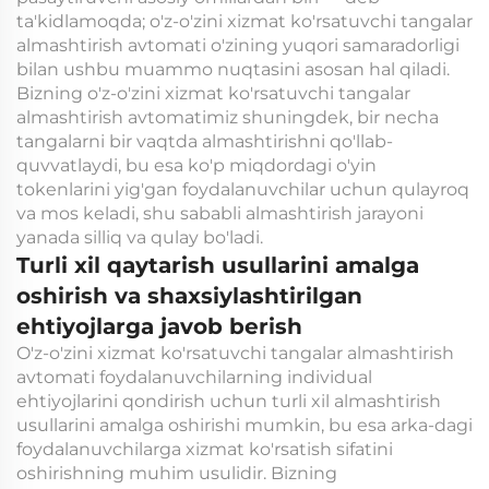
ta'kidlamoqda; o'z-o'zini xizmat ko'rsatuvchi tangalar
almashtirish avtomati o'zining yuqori samaradorligi
bilan ushbu muammo nuqtasini asosan hal qiladi.
Bizning o'z-o'zini xizmat ko'rsatuvchi tangalar
almashtirish avtomatimiz shuningdek, bir necha
tangalarni bir vaqtda almashtirishni qo'llab-
quvvatlaydi, bu esa ko'p miqdordagi o'yin
tokenlarini yig'gan foydalanuvchilar uchun qulayroq
va mos keladi, shu sababli almashtirish jarayoni
yanada silliq va qulay bo'ladi.
Turli xil qaytarish usullarini amalga
oshirish va shaxsiylashtirilgan
ehtiyojlarga javob berish
O'z-o'zini xizmat ko'rsatuvchi tangalar almashtirish
avtomati foydalanuvchilarning individual
ehtiyojlarini qondirish uchun turli xil almashtirish
usullarini amalga oshirishi mumkin, bu esa arka-dagi
foydalanuvchilarga xizmat ko'rsatish sifatini
oshirishning muhim usulidir. Bizning