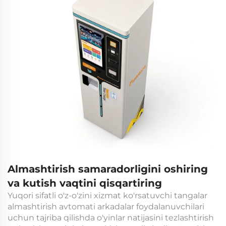
Almashtirish samaradorligini oshiring
va kutish vaqtini qisqartiring
Yuqori sifatli o'z-o'zini xizmat ko'rsatuvchi tangalar
almashtirish avtomati arkadalar foydalanuvchilari
uchun tajriba qilishda o'yinlar natijasini tezlashtirish