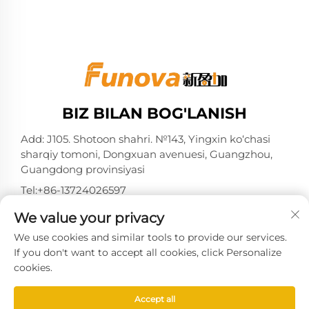
BIZ BILAN BOG'LANISH
Add: J105. Shotoon shahri. №143, Yingxin ko‘chasi
sharqiy tomoni, Dongxuan avenuesi, Guangzhou,
Guangdong provinsiyasi
Tel:
+86-13724026597
Elektron pochta:
[email protected]
We value your privacy
We use cookies and similar tools to provide our services.
If you don't want to accept all cookies, click Personalize
cookies.
Nashr huquqi Guangzhou Xinyingjia System
Technology Co., Ltd. tomonidan 2025-yilda
Accept all
himoyalangan. -
Maxfiylik siyosati