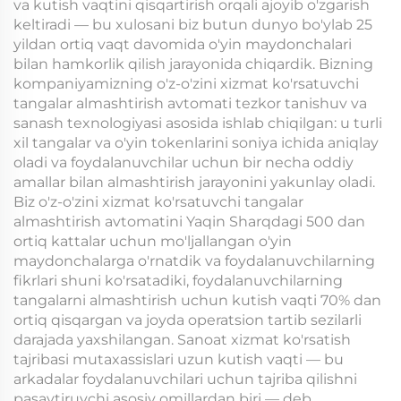
va kutish vaqtini qisqartirish orqali ajoyib o'zgarish
keltiradi — bu xulosani biz butun dunyo bo'ylab 25
yildan ortiq vaqt davomida o'yin maydonchalari
bilan hamkorlik qilish jarayonida chiqardik. Bizning
kompaniyamizning o'z-o'zini xizmat ko'rsatuvchi
tangalar almashtirish avtomati tezkor tanishuv va
sanash texnologiyasi asosida ishlab chiqilgan: u turli
xil tangalar va o'yin tokenlarini soniya ichida aniqlay
oladi va foydalanuvchilar uchun bir necha oddiy
amallar bilan almashtirish jarayonini yakunlay oladi.
Biz o'z-o'zini xizmat ko'rsatuvchi tangalar
almashtirish avtomatini Yaqin Sharqdagi 500 dan
ortiq kattalar uchun mo'ljallangan o'yin
maydonchalarga o'rnatdik va foydalanuvchilarning
fikrlari shuni ko'rsatadiki, foydalanuvchilarning
tangalarni almashtirish uchun kutish vaqti 70% dan
ortiq qisqargan va joyda operatsion tartib sezilarli
darajada yaxshilangan. Sanoat xizmat ko'rsatish
tajribasi mutaxassislari uzun kutish vaqti — bu
arkadalar foydalanuvchilari uchun tajriba qilishni
pasaytiruvchi asosiy omillardan biri — deb