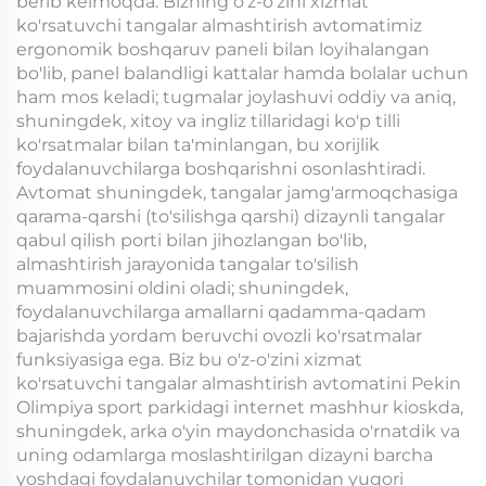
berib kelmoqda. Bizning o'z-o'zini xizmat
ko'rsatuvchi tangalar almashtirish avtomatimiz
ergonomik boshqaruv paneli bilan loyihalangan
bo'lib, panel balandligi kattalar hamda bolalar uchun
ham mos keladi; tugmalar joylashuvi oddiy va aniq,
shuningdek, xitoy va ingliz tillaridagi ko'p tilli
ko'rsatmalar bilan ta'minlangan, bu xorijlik
foydalanuvchilarga boshqarishni osonlashtiradi.
Avtomat shuningdek, tangalar jamg'armoqchasiga
qarama-qarshi (to'silishga qarshi) dizaynli tangalar
qabul qilish porti bilan jihozlangan bo'lib,
almashtirish jarayonida tangalar to'silish
muammosini oldini oladi; shuningdek,
foydalanuvchilarga amallarni qadamma-qadam
bajarishda yordam beruvchi ovozli ko'rsatmalar
funksiyasiga ega. Biz bu o'z-o'zini xizmat
ko'rsatuvchi tangalar almashtirish avtomatini Pekin
Olimpiya sport parkidagi internet mashhur kioskda,
shuningdek, arka o'yin maydonchasida o'rnatdik va
uning odamlarga moslashtirilgan dizayni barcha
yoshdagi foydalanuvchilar tomonidan yuqori