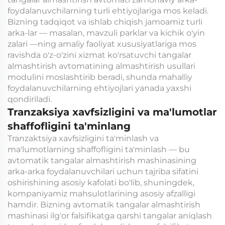
foydalanuvchilarning turli ehtiyojlariga mos keladi.
Bizning tadqiqot va ishlab chiqish jamoamiz turli
arka-lar — masalan, mavzuli parklar va kichik o'yin
zalari —ning amaliy faoliyat xususiyatlariga mos
ravishda o'z-o'zini xizmat ko'rsatuvchi tangalar
almashtirish avtomatining almashtirish usullari
modulini moslashtirib beradi, shunda mahalliy
foydalanuvchilarning ehtiyojlari yanada yaxshi
qondiriladi.
Tranzaksiya xavfsizligini va ma'lumotlar
shaffofligini ta'minlang
Tranzaktsiya xavfsizligini ta'minlash va
ma'lumotlarning shaffofligini ta'minlash — bu
avtomatik tangalar almashtirish mashinasining
arka-arka foydalanuvchilari uchun tajriba sifatini
oshirishining asosiy kafolati bo'lib, shuningdek,
kompaniyamiz mahsulotlarining asosiy afzalligi
hamdir. Bizning avtomatik tangalar almashtirish
mashinasi ilg'or falsifikatga qarshi tangalar aniqlash