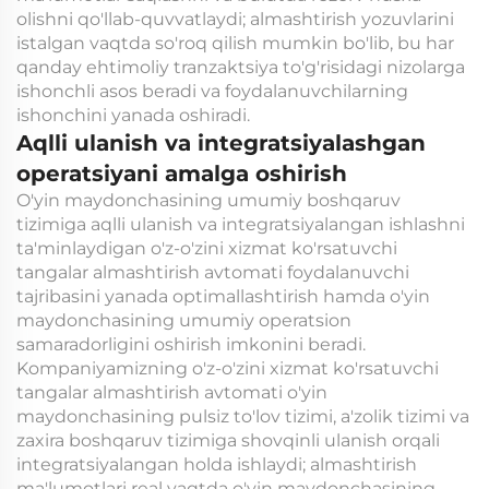
olishni qo'llab-quvvatlaydi; almashtirish yozuvlarini
istalgan vaqtda so'roq qilish mumkin bo'lib, bu har
qanday ehtimoliy tranzaktsiya to'g'risidagi nizolarga
ishonchli asos beradi va foydalanuvchilarning
ishonchini yanada oshiradi.
Aqlli ulanish va integratsiyalashgan
operatsiyani amalga oshirish
O'yin maydonchasining umumiy boshqaruv
tizimiga aqlli ulanish va integratsiyalangan ishlashni
ta'minlaydigan o'z-o'zini xizmat ko'rsatuvchi
tangalar almashtirish avtomati foydalanuvchi
tajribasini yanada optimallashtirish hamda o'yin
maydonchasining umumiy operatsion
samaradorligini oshirish imkonini beradi.
Kompaniyamizning o'z-o'zini xizmat ko'rsatuvchi
tangalar almashtirish avtomati o'yin
maydonchasining pulsiz to'lov tizimi, a'zolik tizimi va
zaxira boshqaruv tizimiga shovqinli ulanish orqali
integratsiyalangan holda ishlaydi; almashtirish
ma'lumotlari real vaqtda o'yin maydonchasining