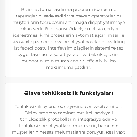
Bizim avtomatlaşdırma proqramı idarəetmə
tapşırıqlarını sadələşdirir və məkan operatorlarına
müştərilərin təcrübəsini artırmağa diqqət yetirməyə
imkan verir. Bilet satışı, ödəniş emalı və ehtiyat
idarəetməsi kimi proseslərin avtomatlaşdırılması ilə
sizə vaxt qazandırırıq və əməliyyat xərclərini azaldırıq.
İstifadəçi dostu interfeysimiz işçilərin sisteminə tez
uyğunlaşmasına şərait yaradır və beləliklə, təlim
müddətini minimuma endirir, effektivliyi isə
maksimuma çatdırır.
Əlavə təhlükəsizlik funksiyaları
Təhlükəsizlik əyləncə sənayesində ən vacib amildir.
Bizim proqram təminatımız irəli səviyyəli
təhlükəsizlik protokollarını inteqrasiya edir və
təhlükəsiz əməliyyatlara imkan verir, həmçinin
müştərilərin həssas məlumatlarını qoruyur. Real vaxt