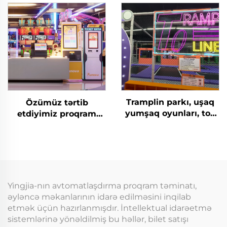
Ödəniş Sistemi
idarəetmə sistemi
Hədiyyələr Mübadilə
içəri oyun
Kabineti Alış-veriş
meydançaları, arkad
Mərkəzi Üçün
məkanları və əyləncə
parkları üçün
Tramplin parkı, uşaq
Özümüz tərtib
yumşaq oyunları, top
etdiyimiz proqram
havuzu, Slid Teymer
təminatı gəlirlərinin
Bileklik Turnikə üçün
diaqram analizi token
İçəridə Oyun Meşəsi
idarəetmə sistemi
Bilet Üyvəndər Sistemi
içəri oyun
meydançaları, arkad
məkanları və əyləncə
Yingjia-nın avtomatlaşdırma proqram təminatı,
parkları üçün
əyləncə məkanlarının idarə edilməsini inqilab
etmək üçün hazırlanmışdır. İntellektual idarəetmə
sistemlərinə yönəldilmiş bu həllər, bilet satışı