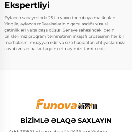
Ekspertliyi
Əyləncə sənayesində 25 ilə yaxın təcrübəyə malik olan
Yingjia, əyləncə müəssisələrinin qarşılaşdığı xüsusi
çətinlikləri yaxşı başa düşür. Sənaye sahəsindəki dərin
biliklərimiz proqram təminatının inkişafı prosesinin hər bir
mərhələsini müəyyən edir və sizə həqiqətən ehtiyaclarınıza
cavab verən həllər təqdim etməyimizi təmin edir.
BIZIMLƏ ƏLAQƏ SAXLAYIN
Add: J105.Startoon şəhəri.No.143,Şərqi Yinhsin