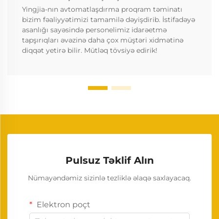
Yingjia-nın avtomatlaşdırma proqram təminatı
bizim fəaliyyətimizi tamamilə dəyişdirib. İstifadəyə
asanlığı sayəsində personelimiz idarəetmə
tapşırıqları əvəzinə daha çox müştəri xidmətinə
diqqət yetirə bilir. Mütləq tövsiyə edirik!
Pulsuz Təklif Alın
Nümayəndəmiz sizinlə tezliklə əlaqə saxlayacaq.
Elektron poçt