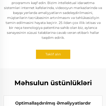
proqramını kəşf edin. Bizim intellektual idarəetmə
sistemləri internet kafelərində, videooyun mərkəzlərində və
başqa yerlərdə əməliyyatların sadeleşdirilməsini,
müştərilərin təcrübəsinin artırılmasını və təhlükəsizliyin
təmin edilməsini həyata keçirir. 25 ildən çox illik ixtisas və
bir neçə texnologiya patentinə sahib olan biz, əyləncə
sənayesinin xüsusi tələblərinə cavab verən etibarlı həllər
təqdim edirik.
Təklif alın
Məhsulun üstünlükləri
Optimallaşdırılmış Əməliyyatlardır