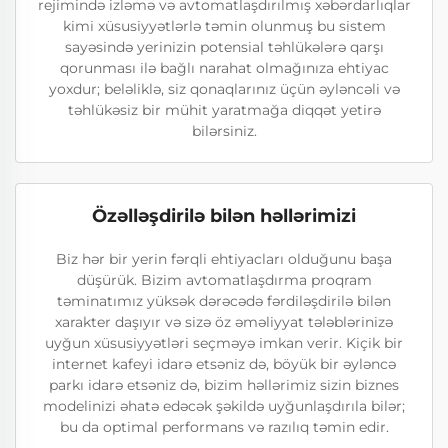
rejimində izləmə və avtomatlaşdırılmış xəbərdarlıqlar
kimi xüsusiyyətlərlə təmin olunmuş bu sistem
sayəsində yerinizin potensial təhlükələrə qarşı
qorunması ilə bağlı narahat olmağınıza ehtiyac
yoxdur; beləliklə, siz qonaqlarınız üçün əyləncəli və
təhlükəsiz bir mühit yaratmağa diqqət yetirə
bilərsiniz.
Özəlləşdirilə bilən həllərimizi
Biz hər bir yerin fərqli ehtiyacları olduğunu başa
düşürük. Bizim avtomatlaşdırma proqram
təminatımız yüksək dərəcədə fərdiləşdirilə bilən
xarakter daşıyır və sizə öz əməliyyat tələblərinizə
uyğun xüsusiyyətləri seçməyə imkan verir. Kiçik bir
internet kafeyi idarə etsəniz də, böyük bir əyləncə
parkı idarə etsəniz də, bizim həllərimiz sizin biznes
modelinizi əhatə edəcək şəkildə uyğunlaşdırıla bilər;
bu da optimal performans və razılıq təmin edir.