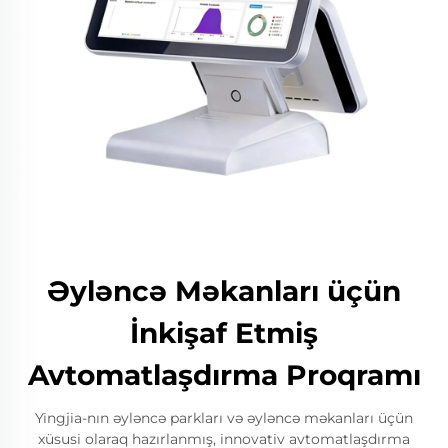
Əyləncə Məkanları üçün
İnkişaf Etmiş
Avtomatlaşdırma Proqramı
Yingjia-nın əyləncə parkları və əyləncə məkanları üçün
xüsusi olaraq hazırlanmış, innovativ avtomatlaşdırma