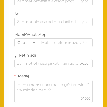
0/100
Ad
0/100
Mobil/WhatsApp
Code
0/100
Şirkətin adı
0/200
Mesaj
0/1000