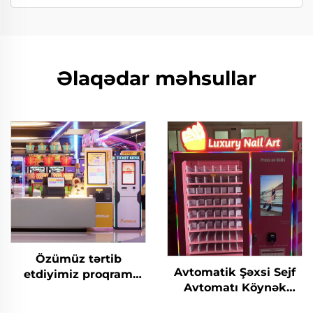
Əlaqədar məhsullar
Özümüz tərtib
Avtomatik Şəxsi Sejf
etdiyimiz proqram
Avtomatı Köynək
təminatı gəlirlərinin
Kredit Kartı Token
diaqram analizi token