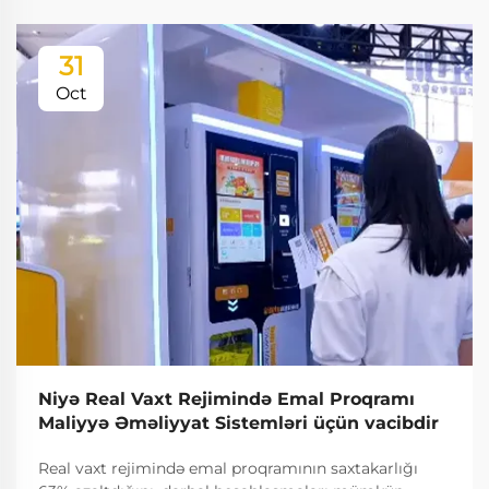
31
Oct
Niyə Real Vaxt Rejimində Emal Proqramı
Maliyyə Əməliyyat Sistemləri üçün vacibdir
Real vaxt rejimində emal proqramının saxtakarlığı