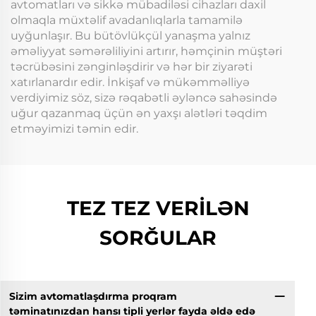
avtomatları və sikkə mübadiləsi cihazları daxil
olmaqla müxtəlif avadanlıqlarla tamamilə
uyğunlaşır. Bu bütövlükçül yanaşma yalnız
əməliyyat səmərəliliyini artırır, həmçinin müştəri
təcrübəsini zənginləşdirir və hər bir ziyarəti
xatırlanardır edir. İnkişaf və mükəmməlliyə
verdiyimiz söz, sizə rəqabətli əyləncə sahəsində
uğur qazanmaq üçün ən yaxşı alətləri təqdim
etməyimizi təmin edir.
TEZ TEZ VERİLƏN
SORĞULAR
Sizim avtomatlaşdırma proqram
təminatınızdan hansı tipli yerlər fayda əldə edə