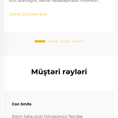
63% azaltdığını, dərhal hesablaşmaları mümkün
edəcəyini və uyğunluğun artmasını təmin etdiyini
öyrənin. İndi bankların 75%-nin niyə keçdiyini görün.
DAHA ÇOXUNA BAX
Daha çox məlumat əldə edin.
Müştəri rəyləri
Con Smits
Bizim Sahə üçün Dönüşümçü Təcrübə