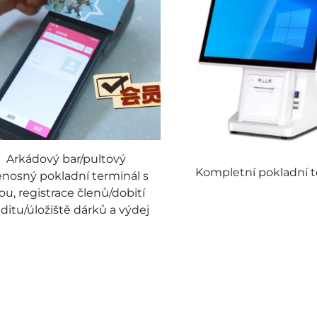
Arkádový bar/pultový
Kompletní pokladní t
enosný pokladní terminál s
ou, registrace členů/dobití
ditu/úložiště dárků a výdej