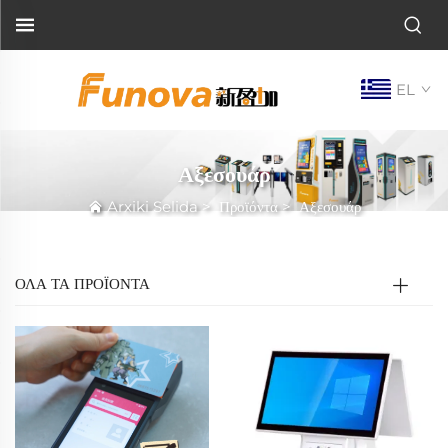
EL
Αξεσουάρ
Arxiki Selida
>
Προϊόντα
>
Αξεσουάρ
ΟΛΑ ΤΑ ΠΡΟΪΟΝΤΑ