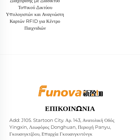
Διαχείρισης με Διαδίκτυο
Τοπικού Δικτύου
Υπολογιστών και Αναγνώστη
Καρτών RFID για Κέντρο
Παιχνιδιών
ΕΠΙΚΟΙΝΩΝΊΑ
Add: J105. Startoon City. Αρ. 143, Ανατολική Οδός
Yingxin, Λεωφόρος Donghuan, Περιοχή Panyu,
Γκουανγκτζόου, Επαρχία Γκουανγκντόνγκ