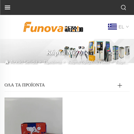
EL
Κάρτα Μέλους
Arxiki Selida
>
Προϊόντα
>
Κάρτα/Βραχιόλι/Ρολόι
>
Κάρτα Μέλους
ΟΛΑ ΤΑ ΠΡΟΪΟΝΤΑ