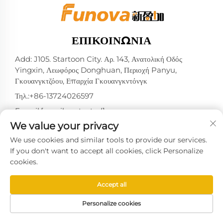
ΕΠΙΚΟΙΝΩΝΊΑ
Add: J105. Startoon City. Αρ. 143, Ανατολική Οδός
Yingxin, Λεωφόρος Donghuan, Περιοχή Panyu,
Γκουανγκτζόου, Επαρχία Γκουανγκντόνγκ
Τηλ.:
+86-13724026597
E-mail:
[email protected]
We value your privacy
We use cookies and similar tools to provide our services.
If you don't want to accept all cookies, click Personalize
Πνευματικά Δικαιώματα © 2025 από την Guangzhou
cookies.
Xinyingjia System Technology Co., Ltd. -
Πολιτική
Απορρήτου
Accept all
Personalize cookies