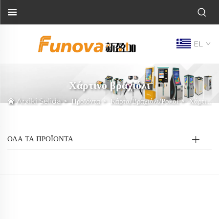
EL
Χάρτινο βραχιόλι
Arxiki Selida
>
Προϊόντα
>
Κάρτα/Βραχιόλι/Ρολόι
>
Χάρτινο βραχιόλι
ΟΛΑ ΤΑ ΠΡΟΪΟΝΤΑ