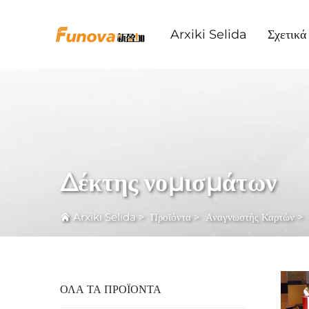
Arxiki Selida
Σχετικ
Δέκτης νομισμάτων
Arxiki Selida
>
Προϊόντα
>
Αναγνωστής Καρτών
>
ΟΛΑ ΤΑ ΠΡΟΪΟΝΤΑ