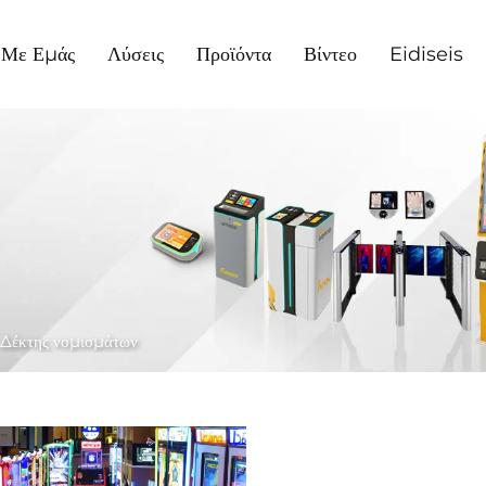
ά Με Εμάς
Λύσεις
Προϊόντα
Βίντεο
Eidiseis
Δέκτης νομισμάτων