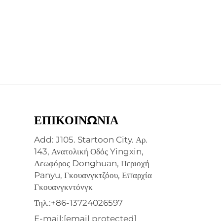
ΕΠΙΚΟΙΝΩΝΊΑ
Add: J105. Startoon City. Αρ.
143, Ανατολική Οδός Yingxin,
Λεωφόρος Donghuan, Περιοχή
Panyu, Γκουανγκτζόου, Επαρχία
Γκουανγκντόνγκ
Τηλ.:
+86-13724026597
E-mail:
[email protected]