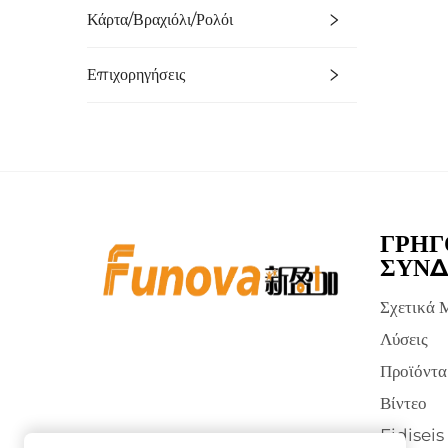
Κάρτα/Βραχιόλι/Ρολόι
Επιχορηγήσεις
ΓΡΉΓ
ΣΎΝΔ
Σχετικά 
Λύσεις
Προϊόντα
Βίντεο
Eidiseis