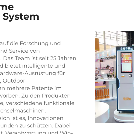
ame
 System
 auf die Forschung und
und Service von
Das Team ist seit 25 Jahren
d bietet intelligente und
 Hardware-Ausrüstung für
s, Outdoor-
n mehrere Patente im
worben. Zu den Produkten
, verschiedene funktionale
echselmaschinen,
ion ist es, Innovationen
Kunden zu schützen. Dabei
tät, Verantwortung und Win-