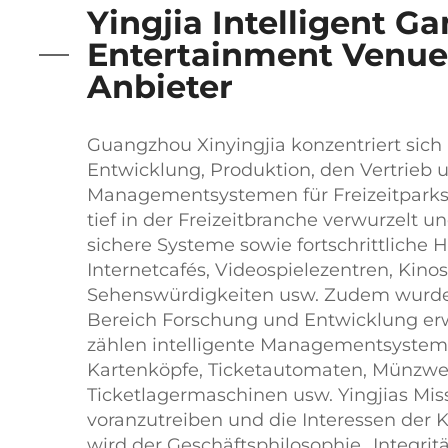
Yingjia Intelligent G
Entertainment Venue
Anbieter
Guangzhou Xinyingjia konzentriert sich
Entwicklung, Produktion, den Vertrieb 
Managementsystemen für Freizeitparks. 
tief in der Freizeitbranche verwurzelt un
sichere Systeme sowie fortschrittliche
Internetcafés, Videospielezentren, Kino
Sehenswürdigkeiten usw. Zudem wurde
Bereich Forschung und Entwicklung er
zählen intelligente Managementsysteme
Kartenköpfe, Ticketautomaten, Münzw
Ticketlagermaschinen usw. Yingjias Miss
voranzutreiben und die Interessen der 
wird der Geschäftsphilosophie „Integri