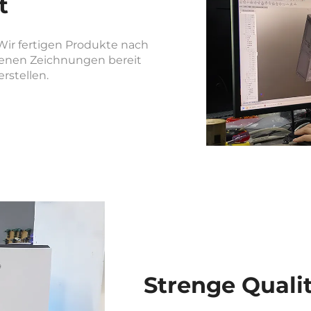
t
ir fertigen Produkte nach
igenen Zeichnungen bereit
rstellen.
Strenge Quali