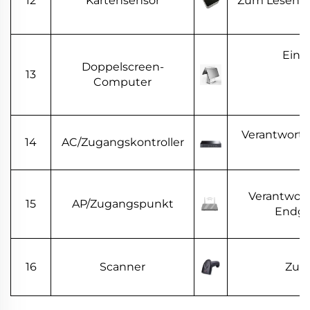
12
Kartensensor
Zum Lesen vo
Eine 
Doppelscreen-
13
Computer
Verantwortl
14
AC/Zugangskontroller
Verantwortl
15
AP/Zugangspunkt
Endge
16
Scanner
Zum 