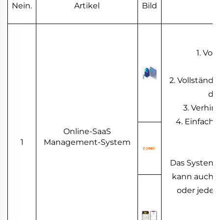
Nein.
Artikel
Bild
1. Vo
2. Vollständ
de
3. Verhin
4. Einfach
Online-SaaS
1
Management-System
Das System u
kann auch m
oder jedes