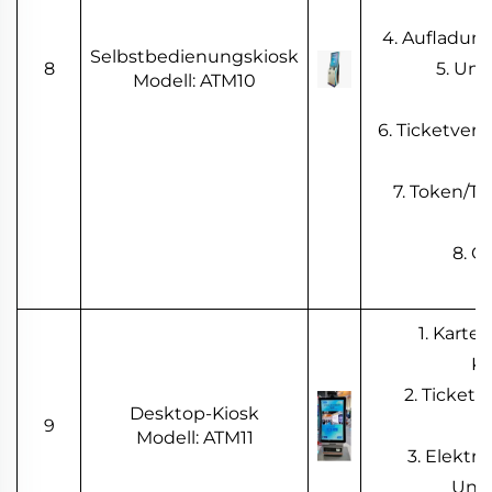
4. Aufladun
Selbstbedienungskiosk
8
5. Unt
Modell: ATM10
6. Ticketverk
7. Token/T
8. G
1. Karte
Ko
2. Ticketv
Desktop-Kiosk
9
Modell: ATM11
3. Elektr
Unte