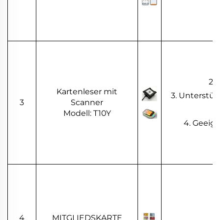
2.
Kartenleser mit
3. Unterstü
3
Scanner
Modell: T10Y
4. Geeig
4
MITGLIEDSKARTE