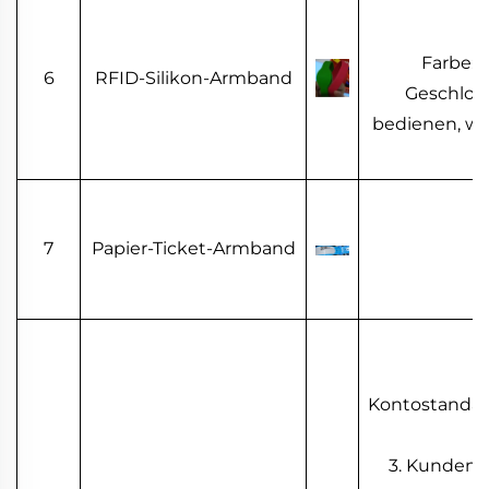
Farbe: 
6
RFID-Silikon-Armband
Geschloss
bedienen, was
7
Papier-Ticket-Armband
Kontostandabf
3. Kunden 