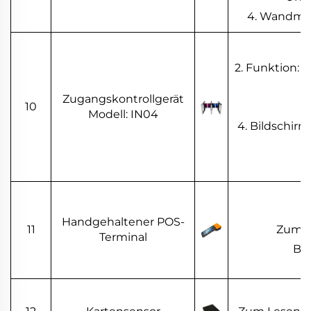
4. Wandmon
1
2. Funktion: 
Zugangskontrollgerät
10
Modell: IN04
4. Bildschir
Handgehaltener POS-
11
Zum A
Terminal
Be