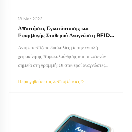
18 Mar 2026
Απαιτήσεις Εγκατάστασης και
Εφαρμογής Σταθερού Αναγνώστη RFID
Καρτών στις Γραμμές Παραγωγής
Αντιμετωπίζετε δυσκολίες με την εντολή
χειροκίνητης παρακολούθησης και τα «στενά»
σημεία στη γραμμή; Οι σταθεροί αναγνώστες
RFID μειώνουν τον χρόνο κύκλου κατά 15–20
Περιηγηθείτε στις λεπτομέρειες
δευτερόλεπτα/ενέργεια, αυξάνουν την ακρίβεια
των εν εξελίξει προϊόντων (WIP) σε 99,5 % και
ενσωματώνονται απρόσκοπτα με PLCs/MES.
Δείτε αποδεδειγμένες λύσεις για την
αντιμετώπιση παρεμβολών από μέταλλα.