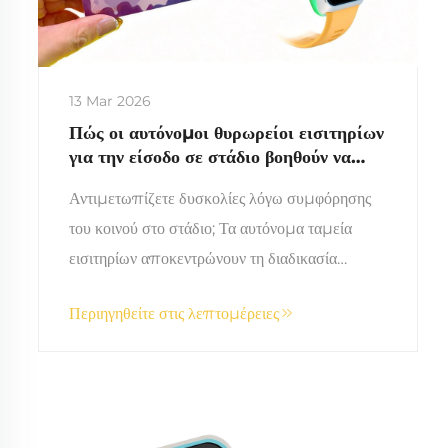
13 Mar 2026
Πώς οι αυτόνομοι θυρωρείοι εισιτηρίων
για την είσοδο σε στάδιο βοηθούν να
ανακουφιστεί η πίεση από το πλήθος
Αντιμετωπίζετε δυσκολίες λόγω συμφόρησης
του κοινού στο στάδιο; Τα αυτόνομα ταμεία
εισιτηρίων αποκεντρώνουν τη διαδικασία
επαλήθευσης, μειώνουν τον χρόνο εισόδου κατά
Περιηγηθείτε στις λεπτομέρειες
41% και αυξάνουν την παροχή εξυπηρέτησης
κατά 33%. Δείτε τα αποδεδειγμένα οφέλη από
την επένδυση — ζητήστε σήμερα αξιολόγηση
του χώρου σας.