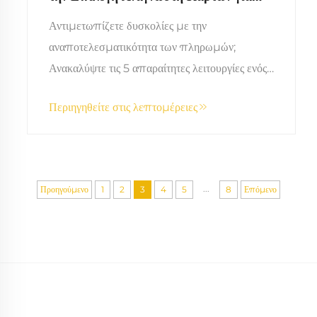
Επιχείρηση
Αντιμετωπίζετε δυσκολίες με την
αναποτελεσματικότητα των πληρωμών;
Ανακαλύψτε τις 5 απαραίτητες λειτουργίες ενός
αναγνώστη καρτών — ασφάλεια, ενσωμάτωση,
Περιηγηθείτε στις λεπτομέρειες
συμβατότητα, προσαρμοστικότητα και
υποστήριξη. Βελτιστοποιήστε τώρα.
...
Προηγούμενο
1
2
3
4
5
8
Επόμενο