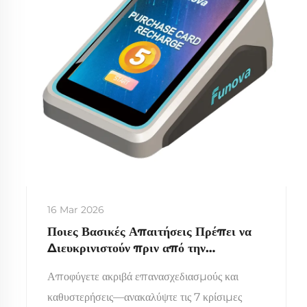
16 Mar 2026
Ποιες Βασικές Απαιτήσεις Πρέπει να
Διευκρινιστούν πριν από την
Προσαρμογή Αναγνώστη Καρτών
Αποφύγετε ακριβά επανασχεδιασμούς και
Αρκάντ
καθυστερήσεις—ανακαλύψτε τις 7 κρίσιμες