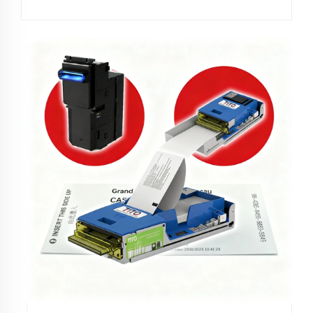
θυρωρείου σας — κάτι που έμαθα ενώ βοηθούσα
ένα...