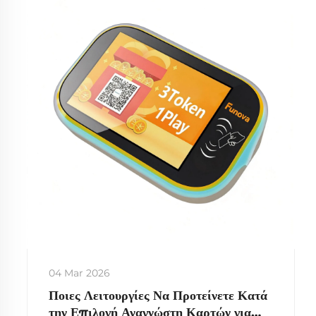
απόδοση επένδυσης (ROI) της τάξης του 140%.
Λάβετε την πλήρη ανάλυση.
04 Mar 2026
Ποιες Λειτουργίες Να Προτείνετε Κατά
την Επιλογή Αναγνώστη Καρτών για