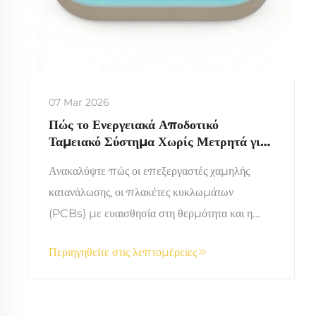
07 Mar 2026
Πώς το Ενεργειακά Αποδοτικό
Ταμειακό Σύστημα Χωρίς Μετρητά για
Αρκάντ Μειώνει το Κόστος Ενέργειας
Ανακαλύψτε πώς οι επεξεργαστές χαμηλής
στο Μακροπρόθεσμο
κατανάλωσης, οι πλακέτες κυκλωμάτων
(PCBs) με ευαισθησία στη θερμότητα και η
δυναμική κλιμάκωση της ισχύος μειώνουν το
Περιηγηθείτε στις λεπτομέρειες
ενεργειακό κόστος των αρκάν κατά 40–60%.
Δείτε τις πραγματικές εξοικονομήσεις στο
συνολικό κόστος κατοχής (TCO) και την