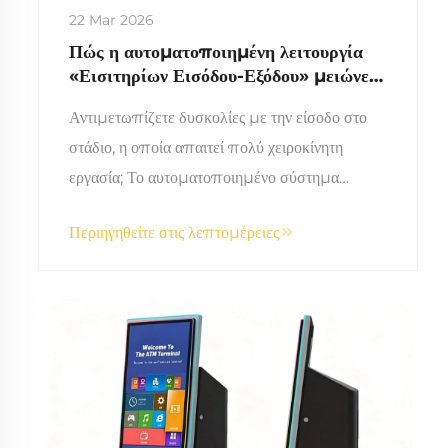
22 Mar 2026
Πώς η αυτοματοποιημένη λειτουργία
«Εισιτηρίων Εισόδου-Εξόδου» μειώνει
το χειροκίνητο εργατικό δυναμικό στα
Αντιμετωπίζετε δυσκολίες με την είσοδο στο
στάδια
στάδιο, η οποία απαιτεί πολύ χειροκίνητη
εργασία; Το αυτοματοποιημένο σύστημα
«Εισιτηρίου Εισόδου/Εξόδου» μειώνει
Περιηγηθείτε στις λεπτομέρειες
σημαντικά τη χειροκίνητη εργασία, αυξάνει την
απόδοση και παρέχει δεδομένα σε πραγματικό
χρόνο. Δείτε πώς.