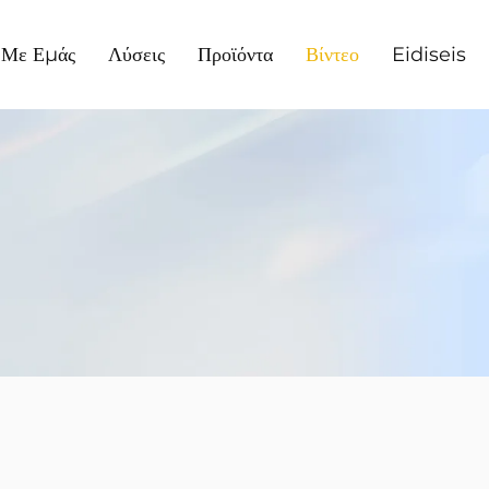
ά Με Εμάς
Λύσεις
Προϊόντα
Βίντεο
Eidiseis