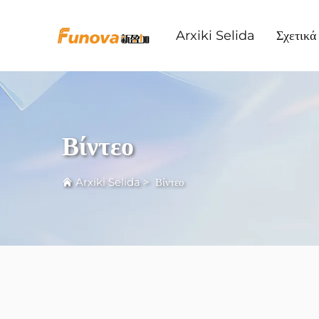
Arxiki Selida
Σχετικ
Βίντεο
Arxiki Selida
>
Βίντεο