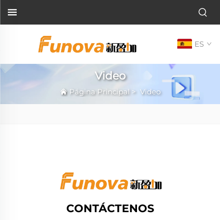
ES
Video
Página Principal
>
Video
CONTÁCTENOS