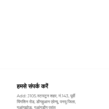
हमसे संपर्क करें
Add: J105.स्टारटून शहर, नं.143, पूर्वी
यिंगशिन रोड, डोंगहुआन एवेन्यू, पनयु जिला,
गुआंगझोऊ, गुआंगडोंग प्रांत