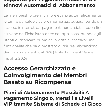
Rinnovi Automatici di Abbonamento
Le membership premium prelevano automaticamente
le tariffe dal saldo a valore memorizzato, garantendo un
accesso ininterrotto. I pagamenti non andati a buon fine
attivano notifiche istantanee nell'app, consentendo agli
utenti di ricaricare prima della visita successiva: una
funzionalità che ha dimostrato di ridurre l'abbandono
degli abbonamenti del 28% (
Entertainment Venue
Insights 2024
).
Accesso Gerarchizzato e
Coinvolgimento dei Membri
Basato su Ricompense
Piani di Abbonamento Flessibili: A
Pagamento Singolo, Mensili e Livelli
VIP tramite Sistema di Schede di Gioco