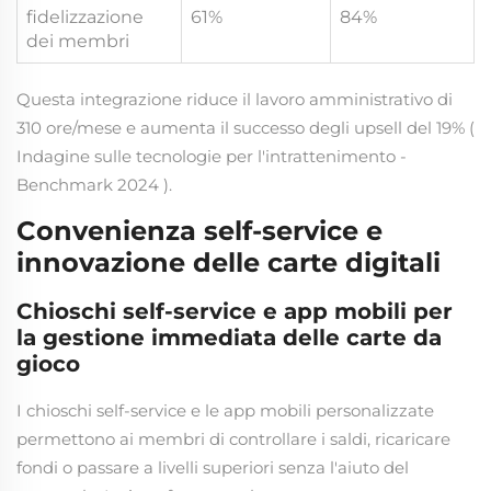
fidelizzazione
61%
84%
dei membri
Questa integrazione riduce il lavoro amministrativo di
310 ore/mese e aumenta il successo degli upsell del 19% (
Indagine sulle tecnologie per l'intrattenimento -
Benchmark 2024
).
Convenienza self-service e
innovazione delle carte digitali
Chioschi self-service e app mobili per
la gestione immediata delle carte da
gioco
I chioschi self-service e le app mobili personalizzate
permettono ai membri di controllare i saldi, ricaricare
fondi o passare a livelli superiori senza l'aiuto del