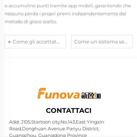
o accumulino punti tramite app mobili, garantendo che
nessuno perda i propri premi indipendentemente dal
metodo di gioco scelto.
Come gli accettatori di banconote di grande formato gestiscono le banconote di dimensioni eccessive in specifici scenari commerciali
Come un sistema senza contanti incentrato sulla fedeltà incoraggia le visite ripetute dei giocatori
CONTATTACI
Add: J105.Startoon city.No.143,East Yingxin
Road,Donghuan Avenue Panyu District,
Guangzhou, Guangdong Province