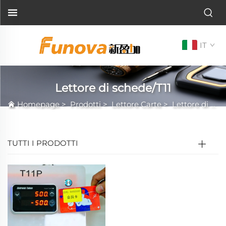
IT
Lettore di schede/T11
Homepage
>
Prodotti
>
Lettore Carte
>
Lettore di schede/T11
TUTTI I PRODOTTI