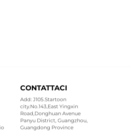
CONTATTACI
Add: J105.Startoon
city.No.143,East Yingxin
Road,Donghuan Avenue
Panyu District, Guangzhou,
io
Guangdong Province