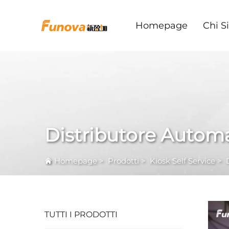
Homepage
Chi S
Distributore Autom
Homepage
>
Prodotti
>
Kiosk Self Service
>
TUTTI I PRODOTTI