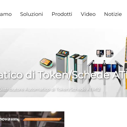
iamo
Soluzioni
Prodotti
Video
Notizie
atico di Token/Schede A
Distributore Automatico di Token/Schede ATM12