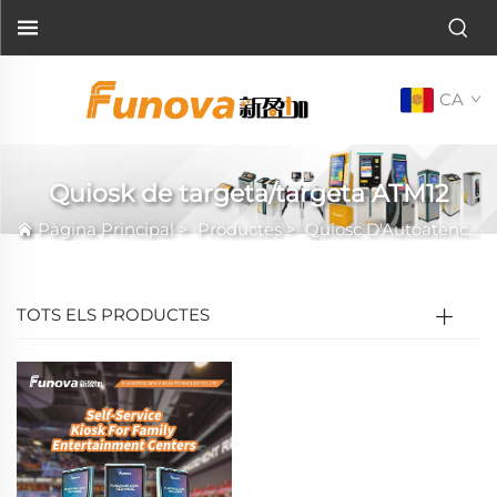
CA
Quiosk de targeta/targeta ATM12
Pàgina Principal
>
Productes
>
Quiosc D'Autoatenció
TOTS ELS PRODUCTES