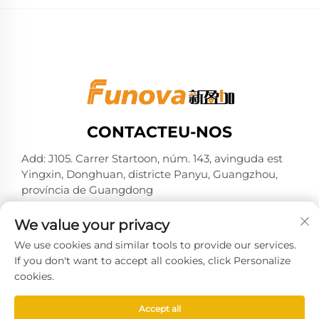
CONTACTEU-NOS
Add: J105. Carrer Startoon, núm. 143, avinguda est
Yingxin, Donghuan, districte Panyu, Guangzhou,
província de Guangdong
Tel:
+86-13724026597
We value your privacy
Correu electrònic:
[email protected]
We use cookies and similar tools to provide our services.
If you don't want to accept all cookies, click Personalize
cookies.
Drets d'autor © 2025 per Guangzhou Xinyingjia System
Accept all
Technology Co., Ltd. -
Política de privacitat