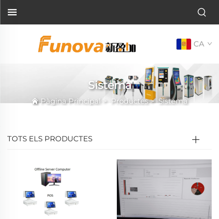
CA
Sistema
Pàgina Principal
>
Productes
>
Sistema
TOTS ELS PRODUCTES