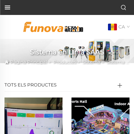
CA
Sistema en Línia SAAS
Pàgina Principal
>
Productes
>
Sistema
>
Sistema en Línia SAAS
TOTS ELS PRODUCTES