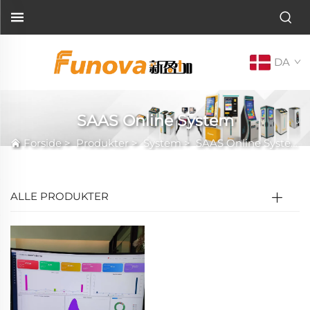
DA
SAAS Online System
Forside
>
Produkter
>
System
>
SAAS Online System
ALLE PRODUKTER