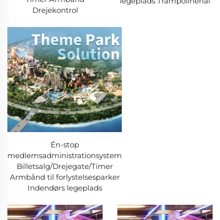
legeplads Trampolinehal
Drejekontrol
Én-stop
medlemsadministrationsystem
Billetsalg/Drejegate/Timer
Armbånd til forlystelsesparker
Indendørs legeplads