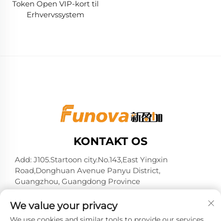
Token Open VIP-kort til
Erhvervssystem
KONTAKT OS
Add: J105.Startoon city.No.143,East Yingxin
Road,Donghuan Avenue Panyu District,
Guangzhou, Guangdong Province
Tel:
+86-13724026597
We value your privacy
E-mail:
[email protected]
We use cookies and similar tools to provide our services.