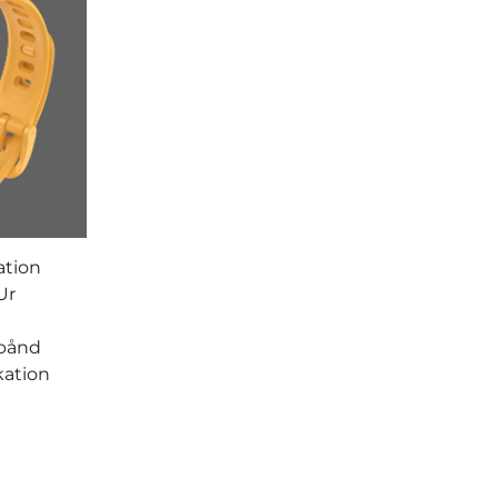
ation
Ur
bånd
kation