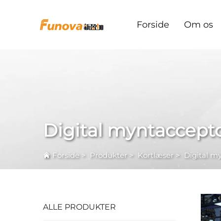
Forside
Om os
Digital myntaccept
Forside
>
Produkter
>
Kortlæser
>
Digital m
ALLE PRODUKTER