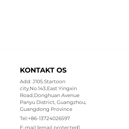
KONTAKT OS
Add: J105.Startoon
city.No.143,East Yingxin
Road,Donghuan Avenue
Panyu District, Guangzhou,
Guangdong Province
Tel:
+86-13724026597
E-mail:
[email protected]