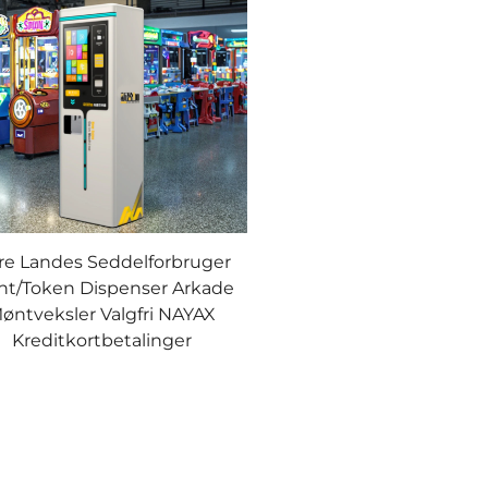
re Landes Seddelforbruger
t/Token Dispenser Arkade
øntveksler Valgfri NAYAX
Kreditkortbetalinger