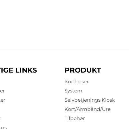
IGE LINKS
PRODUKT
Kortlæser
er
System
er
Selvbetjenings Kiosk
Kort/Armbånd/Ure
r
Tilbehør
 os