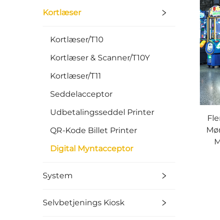
Kortlæser
Kortlæser/T10
Kortlæser & Scanner/T10Y
Kortlæser/T11
Seddelacceptor
Udbetalingsseddel Printer
Fle
Møn
QR-Kode Billet Printer
M
Digital Myntacceptor
System
Selvbetjenings Kiosk