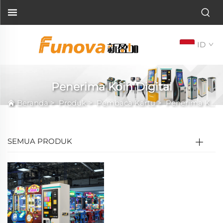
ID
Penerima Koin Digital
Beranda
>
Produk
>
Pembaca Kartu
>
Penerima Koin Digital
SEMUA PRODUK