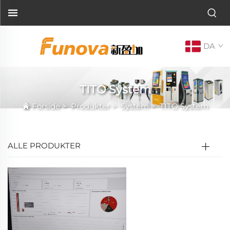
DA
TITO System
Forside
>
Produkter
>
System
>
TITO System
ALLE PRODUKTER