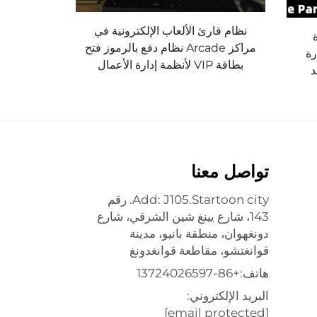
نظام قارئ الألعاب الإلكترونية في
مراكز Arcade نظام دفع بالرموز فتح
 إدارة
بطاقة VIP لأنظمة إدارة الأعمال
د
تواصل معنا
Add: J105.Startoon city. رقم
143، شارع يينغ شين الشرقي، شارع
دونغهوان، منطقة بانيو، مدينة
قوانغتشو، مقاطعة قوانغدونغ
هاتف:
+86-13724026597
البريد الإلكتروني:
[email protected]