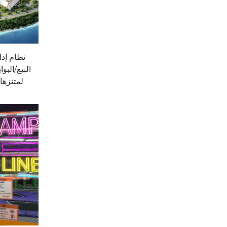
نظام إدا
البيع/البو
لمتنزها