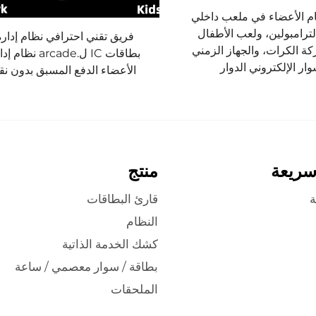
م الأعضاء في ملعب داخلي
لترامبولين، ولعب الأطفال
فريق تقني احترافي نظام إدارة
ركة الكرات، والجهاز الزمني
بطاقات IC ل.arcade نظام
وار الإلكتروني الدوار
الأعضاء الدفع المسبق بدون نق
سريعة
منتج
ة
قارئ البطاقات
النظام
كشك الخدمة الذاتية
بطاقة / سوار معصمي / ساعة
الملحقات