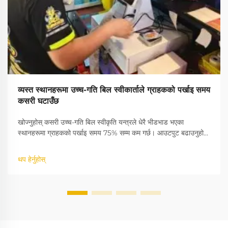
व्यस्त स्थानहरूमा उच्च-गति बिल स्वीकार्ताले ग्राहकको पर्खाइ समय
कसरी घटाउँछ
खोज्नुहोस् कसरी उच्च-गति बिल स्वीकृति यन्त्रले धेरै भीडभाड भएका
स्थानहरूमा ग्राहकको पर्खाइ समय 75% सम्म कम गर्छ। आउटपुट बढाउनुहोस्,
लाइन कम गर्नुहोस्, र नगद मान्यताको शुद्धता सुधार गर्नुहोस्। थप जान्नुहोस्।
थप हेर्नुहोस्