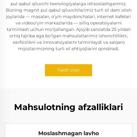
pul qabul qiluvchi texnologiyalarga ixtisoslashganmiz.
Bizning magnit pul qabul qiluvchilarimiz turli xil dam olish
joylarida — masalan, o'yin maydonchalari, internet kafelari
va videoo'yin markazlarida — silliq operatsiyalarni
ta'minlash uchun mo'ljallangan. Ajoyib sanoatda 25 yildan
ortiq tajriba ega bo'lgan mahsulotlarimiz ishonchlilikni,
xavfsizlikni va innovatsiyalarni ta'minlaydi va xalqaro
mijozlarimizning turli xil ehtiyojlarini qondiradi.
Taklif olish
Mahsulotning afzalliklari
Moslashmagan lavho