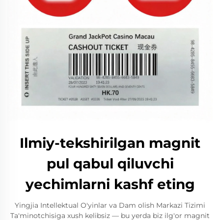
Ilmiy-tekshirilgan magnit
pul qabul qiluvchi
yechimlarni kashf eting
Yingjia Intellektual O'yinlar va Dam olish Markazi Tizimi
Ta'minotchisiga xush kelibsiz — bu yerda biz ilg'or magnit