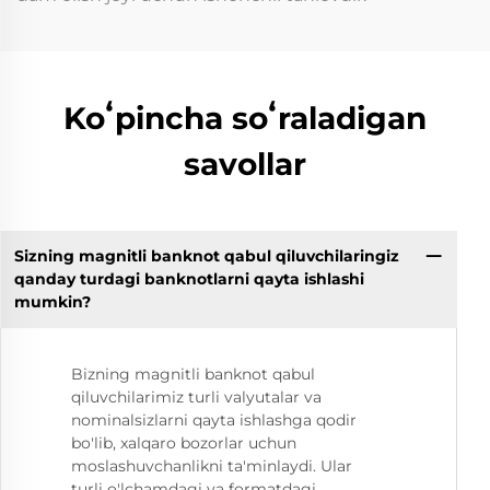
Koʻpincha soʻraladigan
savollar
Sizning magnitli banknot qabul qiluvchilaringiz
qanday turdagi banknotlarni qayta ishlashi
mumkin?
Bizning magnitli banknot qabul
qiluvchilarimiz turli valyutalar va
nominalsizlarni qayta ishlashga qodir
bo'lib, xalqaro bozorlar uchun
moslashuvchanlikni ta'minlaydi. Ular
turli o'lchamdagi va formatdagi