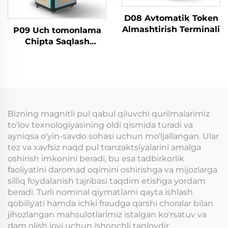
D08 Avtomatik Token
Almashtirish Terminali
P09 Uch tomonlama
Chipta Saqlash
Mashinasi
Bizning magnitli pul qabul qiluvchi qurilmalarimiz
to'lov texnologiyasining oldi qismida turadi va
ayniqsa o'yin-savdo sohasi uchun mo'ljallangan. Ular
tez va xavfsiz naqd pul tranzaktsiyalarini amalga
oshirish imkonini beradi, bu esa tadbirkorlik
faoliyatini daromad oqimini oshirishga va mijozlarga
silliq foydalanish tajribasi taqdim etishga yordam
beradi. Turli nominal qiymatlarni qayta ishlash
qobiliyati hamda ichki fraudga qarshi choralar bilan
jihozlangan mahsulotlarimiz istalgan ko'rsatuv va
dam olish joyi uchun ishonchli tanlovdir.