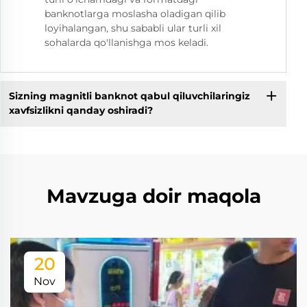
banknotlarga moslasha oladigan qilib
loyihalangan, shu sababli ular turli xil
sohalarda qo'llanishga mos keladi.
Sizning magnitli banknot qabul qiluvchilaringiz
xavfsizlikni qanday oshiradi?
Mavzuga doir maqola
20
Nov