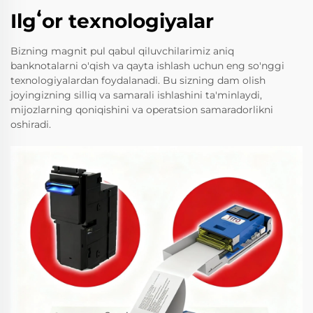
Ilgʻor texnologiyalar
Bizning magnit pul qabul qiluvchilarimiz aniq
banknotalarni o'qish va qayta ishlash uchun eng so'nggi
texnologiyalardan foydalanadi. Bu sizning dam olish
joyingizning silliq va samarali ishlashini ta'minlaydi,
mijozlarning qoniqishini va operatsion samaradorlikni
oshiradi.