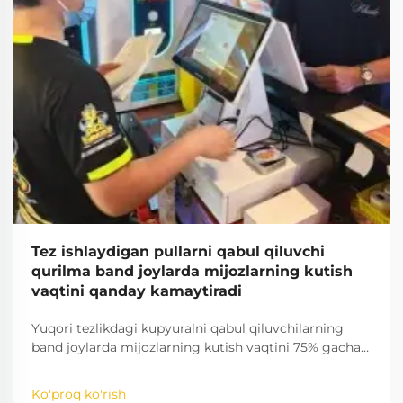
Tez ishlaydigan pullarni qabul qiluvchi
qurilma band joylarda mijozlarning kutish
vaqtini qanday kamaytiradi
Yuqori tezlikdagi kupyuralni qabul qiluvchilarning
band joylarda mijozlarning kutish vaqtini 75% gacha
kamaytirishini qanday ta'minlayotganini o'rganing.
O'tkazuvchanlikni oshiring, navbatlarni qisqartiring va
Ko'proq ko'rish