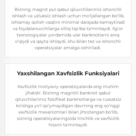
Bizning magnit pul qabul qiluvchilarimiz ishonchli
ishlash va uzluksiz ishlash uchun mo'ljallangan bo'lib,
ishlamay qolish vaqtini minimal darajada kamaytiradi
va foydalanuvchilarga silliq tajriba ta'minlaydi. Ilg'or
texnologiyalar yordamida ular banknotlarni aniq
o'qiydi va qayta ishlaydi, shu bilan tez va ishonchli
operatsiyalar amalga oshiriladi.
Yaxshilangan Xavfsizlik Funksiyalari
Xavfsizlik moliyaviy operatsiyalarda eng muhim
jihatdir. Bizning magnitli banknot qabul
qiluvchilarimiz falsifikat banknotlarga va ruxsatsiz
kirishga yo'l qo'ymaydigan davrning eng so'nggi
xavfsizlik mexanizmlari bilan jihozlangan bo'lib,
sizning operatsiyalaringizda tinchlik va xavfsizlik
hissini ta'minlaydi.