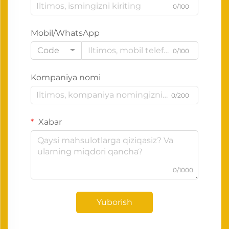
0/100
Mobil/WhatsApp
Code
0/100
Kompaniya nomi
0/200
Xabar
0/1000
Yuborish