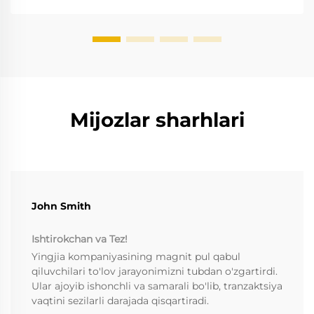
naqd pulni tekshirish aniqlik darajasini yaxshilang.
Batafsil ma'lumot oling.
Mijozlar sharhlari
John Smith
Ishtirokchan va Tez!
Yingjia kompaniyasining magnit pul qabul
qiluvchilari to'lov jarayonimizni tubdan o'zgartirdi.
Ular ajoyib ishonchli va samarali bo'lib, tranzaktsiya
vaqtini sezilarli darajada qisqartiradi.