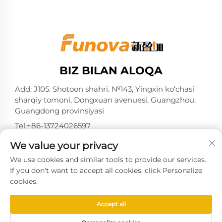
BIZ BILAN ALOQA
Add: J105. Shotoon shahri. №143, Yingxin ko‘chasi
sharqiy tomoni, Dongxuan avenuesi, Guangzhou,
Guangdong provinsiyasi
Tel:
+86-13724026597
Elektron pochta:
[email protected]
We value your privacy
We use cookies and similar tools to provide our services.
If you don't want to accept all cookies, click Personalize
cookies.
Nashr huquqi Guangzhou Xinyingjia System
Technology Co., Ltd. tomonidan 2025-yilda
Accept all
himoyalangan. -
Maxfiylik siyosati