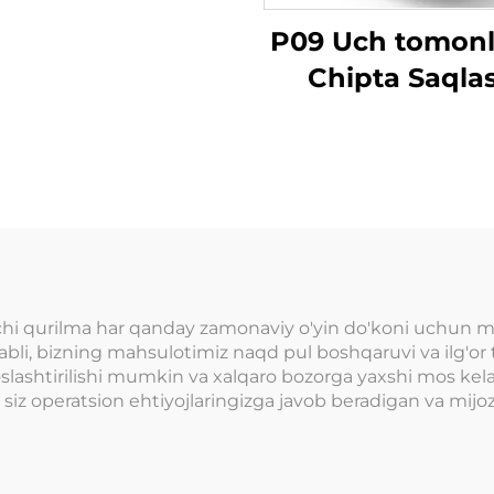
P09 Uch tomon
Chipta Saqla
Mashinasi
hi qurilma har qanday zamonaviy o'yin do'koni uchun muh
babli, bizning mahsulotimiz naqd pul boshqaruvi va ilg'or 
 moslashtirilishi mumkin va xalqaro bozorga yaxshi mos k
 siz operatsion ehtiyojlaringizga javob beradigan va mijoz