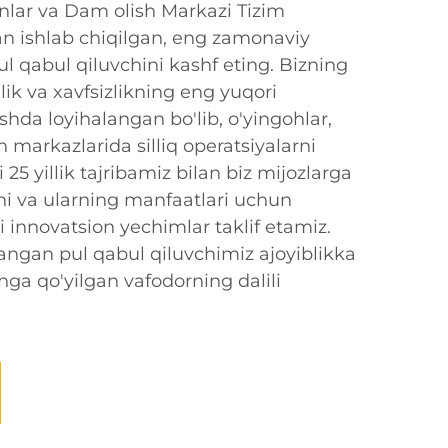
yinlar va Dam olish Markazi Tizim
n ishlab chiqilgan, eng zamonaviy
l qabul qiluvchini kashf eting. Bizning
ik va xavfsizlikning eng yuqori
shda loyihalangan bo'lib, o'yingohlar,
in markazlarida silliq operatsiyalarni
25 yillik tajribamiz bilan biz mijozlarga
vchi va ularning manfaatlari uchun
hi innovatsion yechimlar taklif etamiz.
angan pul qabul qiluvchimiz ajoyiblikka
shga qo'yilgan vafodorning dalili