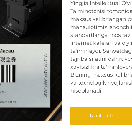
Yingjia Intellektual O'
Ta'minotchisi tomonida
maxsus kalibrlangan pu
mahsulotimiz ishonchlil
standartlariga mos ravi
internet kafelari va o'y
ta'minlaydi. Sanoatdagi 
tajriba sifatini oshiru
xavfsizlikni ta'minlovc
Bizning maxsus kalibrl
va texnologik rivojlani
hisoblanadi.
Taklif olish