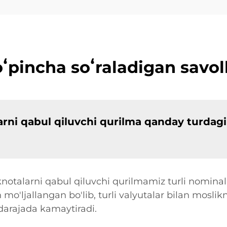
ʻpincha soʻraladigan savol
rni qabul qiluvchi qurilma qanday turdagi
otalarni qabul qiluvchi qurilmamiz turli nominal
o'ljallangan bo'lib, turli valyutalar bilan moslikn
 darajada kamaytiradi.