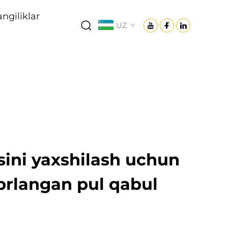
angiliklar
UZ
asini yaxshilash uchun
brlangan pul qabul