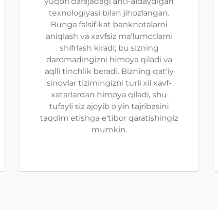
yuqori darajadagi anti-aldaydigan
texnologiyasi bilan jihozlangan.
Bunga falsifikat banknotalarni
aniqlash va xavfsiz ma'lumotlarni
shifrlash kiradi; bu sizning
daromadingizni himoya qiladi va
aqlli tinchlik beradi. Bizning qat'iy
sinovlar tizimingizni turli xil xavf-
xatarlardan himoya qiladi, shu
tufayli siz ajoyib o'yin tajribasini
taqdim etishga e'tibor qaratishingiz
mumkin.