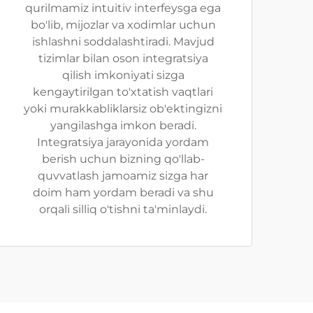
qurilmamiz intuitiv interfeysga ega
bo'lib, mijozlar va xodimlar uchun
ishlashni soddalashtiradi. Mavjud
tizimlar bilan oson integratsiya
qilish imkoniyati sizga
kengaytirilgan to'xtatish vaqtlari
yoki murakkabliklarsiz ob'ektingizni
yangilashga imkon beradi.
Integratsiya jarayonida yordam
berish uchun bizning qo'llab-
quvvatlash jamoamiz sizga har
doim ham yordam beradi va shu
orqali silliq o'tishni ta'minlaydi.