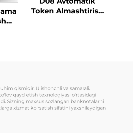
D08 Avtomatik
Token Almashtirish
lama
Terminali
sh
im qismidir. U ishonchli va samarali.
to'lov qayd etish texnologiyasi o'rtasidagi
eladi. Sizning maxsus sozlangan banknotalarni
larga xizmat ko'rsatish sifatini yaxshilaydigan