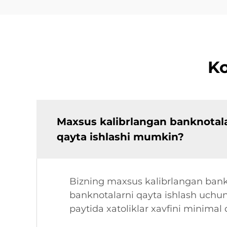
Ko
Maxsus kalibrlangan banknotala
qayta ishlashi mumkin?
Bizning maxsus kalibrlangan bankn
banknotalarni qayta ishlash uchun m
paytida xatoliklar xavfini minimal