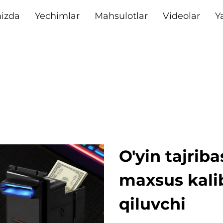
izda
Yechimlar
Mahsulotlar
Videolar
Y
O'yin tajrib
maxsus kali
qiluvchi