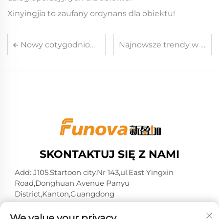
Xinyingjia to zaufany ordynans dla obiektu!
Nowy cotygodniowy raport Yingjia │ Tydzień 10 Q4 2024
Najnowsze trendy w technologii systemów czytników kart do gier
SKONTAKTUJ SIĘ Z NAMI
Add: J105.Startoon city.Nr 143,ul.East Yingxin
Road,Donghuan Avenue Panyu
District,Kanton,Guangdong
Tel:
+86-13724026597
We value your privacy