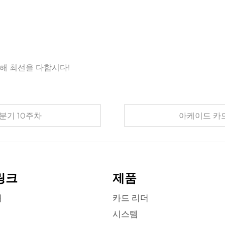
해 최선을 다합시다!
4분기 10주차
아케이드 카
링크
제품
개
카드 리더
시스템