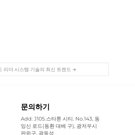
드 리더 시스템 기술의 최신 트렌드
문의하기
Add: J105.스타툰 시티. No.143, 동
잉신 로드(동환 대베 구), 광저우시
판위구, 광둥성