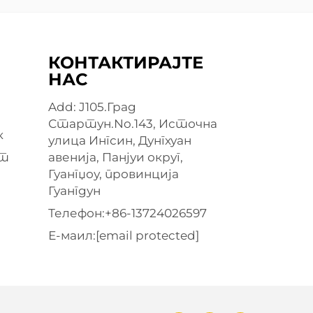
КОНТАКТИРАЈТЕ
НАС
Add: J105.Град
Стартун.No.143, Источна
к
улица Ингсин, Дунгхуан
ат
авенија, Панјуи округ,
Гуангџоу, провинција
Гуангдун
Телефон:
+86-13724026597
Е-маил:
[email protected]