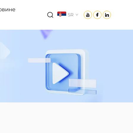
овине
SR