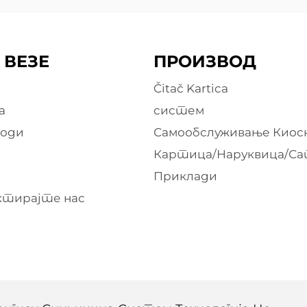
 ВЕЗЕ
ПРОИЗВОД
Čitač Kartica
а
систем
води
Самообслуживање Киос
Картица/Наруквица/С
е
Приклади
тирајте нас