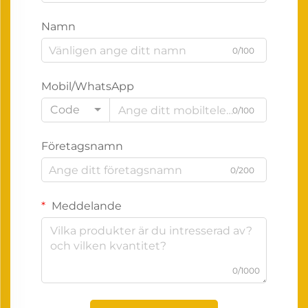
Namn
0/100
Mobil/WhatsApp
Code
0/100
Företagsnamn
0/200
Meddelande
0/1000