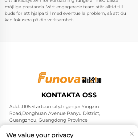
ditt arkadsystem för kortläsning fungerar med bästa
möjliga prestanda. Vårt engagerade team står alltid till
buds för att hjälpa till med eventuella problem, så att du
kan fokusera på din verksamhet.
KONTAKTA OSS
Add: J105.Startoon city.Ingenjör Yingxin
Road,Donghuan Avenue Panyu District,
Guangzhou, Guangdong Province
Tel:
+86-13724026597
We value your privacy