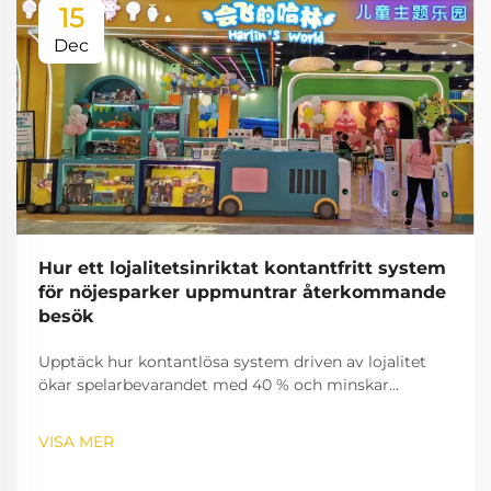
15
Dec
Hur ett lojalitetsinriktat kontantfritt system
för nöjesparker uppmuntrar återkommande
besök
Upptäck hur kontantlösa system driven av lojalitet
ökar spelarbevarandet med 40 % och minskar
kundflukten. Lär dig mer om spelifieringsstrategier
som ökar engagemanget – utforska alla insikter nu.
VISA MER