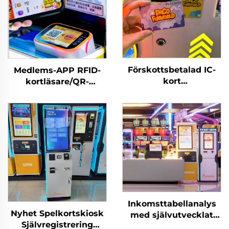
Förskottsbetalad IC-
Medlems-APP RFID-
kort
kortläsare/QR-
Lekeparkkortsläsare
kodskanning
Hanteringssystem
Nöjesautomat
RFID-kortsläsare
Hanteringssystem
Nöjesautomat för
myntopererade spel
Inkomsttabellanalys
Nyhet Spelkortskiosk
med självutvecklat
Självregistrering
programvarusystem