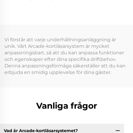
Medlemskort
för tokenhantering i
Biljettvendingmaskin
inomhuslekparker för
för Arkad
arkadlokaler och
Inomhuslekplats
nöjesparker
Vi förstår att varje underhållningsanläggning är
unik. Vårt Arcade-kortläsarsystem är mycket
anpassningsbart, så att du kan anpassa funktioner
och egenskaper efter dina specifika driftbehov.
Denna anpassningsförmåga säkerställer att du kan
erbjuda en smidig upplevelse för dina gäster.
Vanliga frågor
Vad är Arcade-kortläsarsystemet?