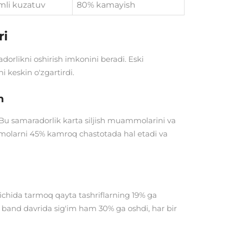
mli kuzatuv
80% kamayish
ri
orlikni oshirish imkonini beradi. Eski
 keskin o'zgartirdi.
h
i. Bu samaradorlik karta siljish muammolarini va
ammolarni 45% kamroq chastotada hal etadi va
 ichida tarmoq qayta tashriflarning 19% ga
g band davrida sig'im ham 30% ga oshdi, har bir