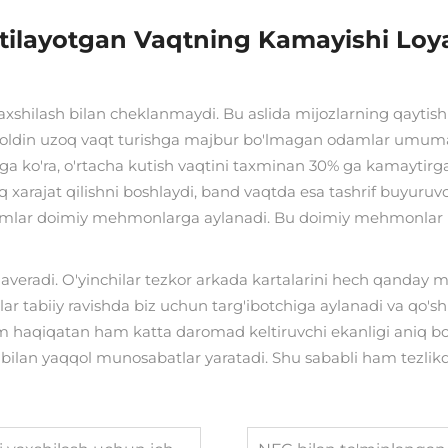
utilayotgan Vaqtning Kamayishi Lo
yaxshilash bilan cheklanmaydi. Bu aslida mijozlarning qaytish 
idan oldin uzoq vaqt turishga majbur bo'lmagan odamlar umu
a ko'ra, o'rtacha kutish vaqtini taxminan 30% ga kamaytirgan
q xarajat qilishni boshlaydi, band vaqtda esa tashrif buyuruv
damlar doimiy mehmonlarga aylanadi. Bu doimiy mehmonlar ha
qalaveradi. O'yinchilar tezkor arkada kartalarini hech qanda
lar tabiiy ravishda biz uchun targ'ibotchiga aylanadi va qo'
ham haqiqatan ham katta daromad keltiruvchi ekanligi aniq bo'
lar bilan yaqqol munosabatlar yaratadi. Shu sababli ham tezli