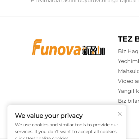
Teatrlarda tashrif buyuruvchilarga tajribani yaxshilash uchun ichki tadbirlar uchun chi
TEZ 
Biz Haq
Yechiml
Mahsulo
Videola
Yangilik
Biz bila
We value your privacy
We use cookies and similar tools to provide our
services. If you don't want to accept all cookies,
click Personalize cookies.