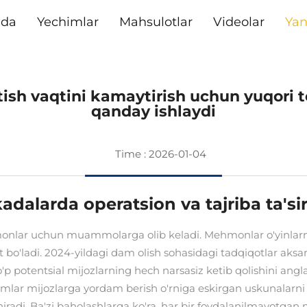
ida
Yechimlar
Mahsulotlar
Videolar
Yan
ish vaqtini kamaytirish uchun yuqori te
qanday ishlaydi
Time : 2026-01-04
dalarda operatsion va tajriba ta'sir
onlar uchun muammolarga olib keladi. Mehmonlar o'yinlarni 
t bo'ladi. 2024-yildagi dam olish sohasidagi tadqiqotlar ak
'p potentsial mijozlarning hech narsasiz ketib qolishini ang
imlar mijozlarga yordam berish o'rniga eskirgan uskunalarni 
iradi. Ba'zi baholashlarga ko'ra, har bir foydalanilmayotga