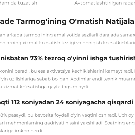
damida tuzatish
Avtomatlashtirilgan raqa
cade Tarmog'ining O'rnatish Natijala
an arkada tarmog'ining amaliyotida sezilarli darajada samarad
arning xizmat ko'rsatish tezligi va qoniqish ko'rsatkichlarini
nisbatan 73% tezroq o'yinni ishga tushiris
mkonini beradi, bu esa aktivatsiya kechikishlarini kamaytirad
i o'yin uzilishlariga sabab bo'lgan. Xodimlar endi texnik mu
 xizmat ko'rsatishga qayta taqsimlaydi.
qti 112 soniyadan 24 soniyagacha qisqardi
% pasaydi, bu bevosita foydali o'yin vaqtini oshiradi. Uch oy
lari mehmonlarning qadriyati hissini yaxshiladi. Soatning en
slariga imkon berdi.