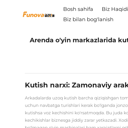
Bosh sahifa
Biz Haqid
Biz bilan bog'lanish
Arenda o'yin markazlarida kut
Kutish narxi: Zamonaviy araka
Arkadalarda uzoq kutish barcha qiziqishgan tom
uchun navbatga turishlari kerak bo'lganda jonzo
kutishsa voz kechishini ko'rsatmoqda. Bu juda ko
kechikishlar biznesga jiddiy zarar yetkazadi. Xod
bo'lmagan o'yin mashinalari ham xarajatlarni osh