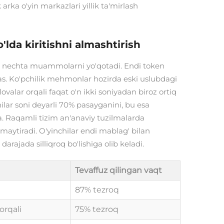
arka o'yin markazlari yillik ta'mirlash
'lda kiritishni almashtirish
ir nechta muammolarni yo'qotadi. Endi token
as. Ko'pchilik mehmonlar hozirda eski uslubdagi
valar orqali faqat o'n ikki soniyadan biroz ortiq
ilar soni deyarli 70% pasayganini, bu esa
a. Raqamli tizim an'anaviy tuzilmalarda
aytiradi. O'yinchilar endi mablag' bilan
arajada silliqroq bo'lishiga olib keladi.
Tevaffuz qilingan vaqt
87% tezroq
orqali
75% tezroq