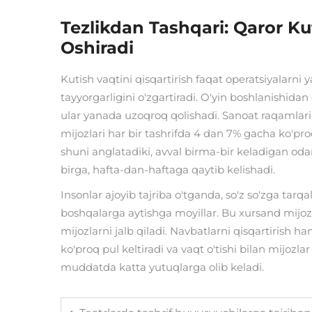
Tezlikdan Tashqari: Qaror K
Oshiradi
Kutish vaqtini qisqartirish faqat operatsiyalarni 
tayyorgarligini o'zgartiradi. O'yin boshlanish
ular yanada uzoqroq qolishadi. Sanoat raqamlarig
mijozlari har bir tashrifda 4 dan 7% gacha ko'pro
shuni anglatadiki, avval birma-bir keladigan o
birga, hafta-dan-haftaga qaytib kelishadi.
Insonlar ajoyib tajriba o'tganda, so'z so'zga tar
boshqalarga aytishga moyillar. Bu xursand mijoz
mijozlarni jalb qiladi. Navbatlarni qisqartirish 
ko'proq pul keltiradi va vaqt o'tishi bilan mijoz
muddatda katta yutuqlarga olib keladi.