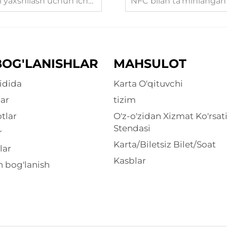
pta kirish-chiqish tizimi qanday yordam beradi
BOG'LANISHLAR
MAHSULOT
idida
Karta O'qituvchi
ar
tizim
tlar
O'z-o'zidan Xizmat Ko'rsat
Stendasi
r
Karta/Biletsiz Bilet/Soat
lar
Kasblar
n bog'lanish