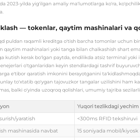
a 2023-yilda yig'ilgan amaliy ma'lumotlarga ko'ra, ko'pchilik 
a.
uklash — tokenlar, qaytim mashinalari va qo
qd puldan raqamli kreditga o'tish barcha tomonlar uchun b
an qaytim mashinalari yoki tanga bilan chalkashish shart em
kutish kerak bo'lgan paytda, endilikda atsiz terminal yoki ilo
enejerlari o'tganlaridan keyin stendlardagi tashrif buyuruvch
arga e'tibor qaratish imkonini berayotganini ta'kidlashmoqd
lay to'xtatib qo'ygan tajovuzkor tangalar uzilishini ham kam
, balki o'yinda uzoqroq qolishlari, umumiy tajriba sezilarli d
ayon
Yuqori tezlikdagi yechim
surish/yaratish
<300ms RFID tekshiruvi
rish mashinasida navbat
15 soniyada mobil/kiyosk 