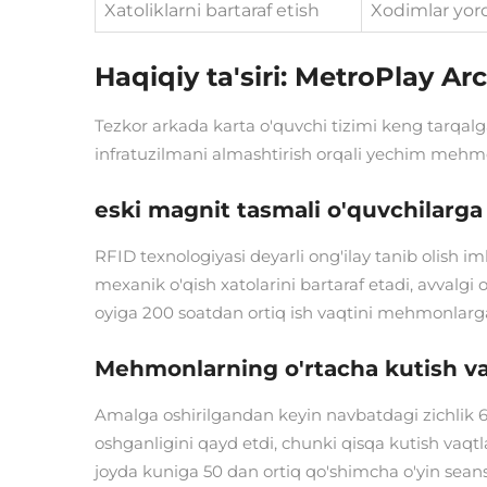
Xatoliklarni bartaraf etish
Xodimlar yor
Haqiqiy ta'siri: MetroPlay Ar
Tezkor arkada karta o'quvchi tizimi keng tarqalg
infratuzilmani almashtirish orqali yechim mehmonl
eski magnit tasmali o'quvchilarga 
RFID texnologiyasi deyarli ong'ilay tanib olish i
mexanik o'qish xatolarini bartaraf etadi, avvalg
oyiga 200 soatdan ortiq ish vaqtini mehmonlarga
Mehmonlarning o'rtacha kutish va
Amalga oshirilgandan keyin navbatdagi zichlik 68
oshganligini qayd etdi, chunki qisqa kutish vaqt
joyda kuniga 50 dan ortiq qo'shimcha o'yin sean