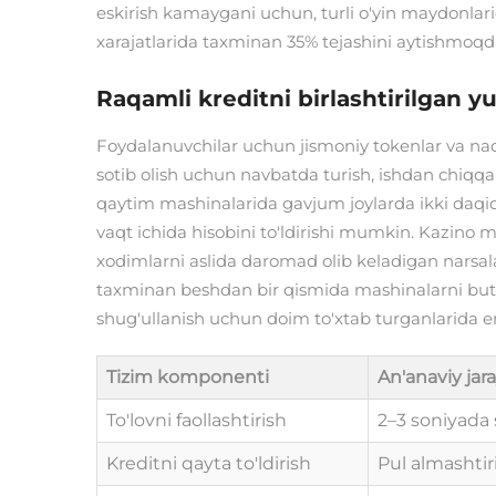
eskirish kamaygani uchun, turli o'yin maydonlarid
xarajatlarida taxminan 35% tejashini aytishmoqd
Raqamli kreditni birlashtirilgan y
Foydalanuvchilar uchun jismoniy tokenlar va na
sotib olish uchun navbatda turish, ishdan chiqq
qaytim mashinalarida gavjum joylarda ikki daqiqa 
vaqt ichida hisobini to'ldirishi mumkin. Kazino m
xodimlarni aslida daromad olib keladigan narsal
taxminan beshdan bir qismida mashinalarni butun
shug'ullanish uchun doim to'xtab turganlarida emas
Tizim komponenti
An'anaviy jar
To'lovni faollashtirish
2–3 soniyada 
Kreditni qayta to'ldirish
Pul almashti