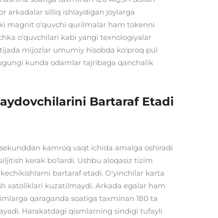
 arkadalar silliq ishlaydigan joylarga
ski magnit o'quvchi qurilmalar ham tokenni
ochka o'quvchilari kabi yangi texnologiyalar
natijada mijozlar umumiy hisobda ko'proq pul
bugungi kunda odamlar tajribaga qanchalik
aydovchilarini Bartaraf Etadi
illisekunddan kamroq vaqt ichida amalga oshiradi
itish kerak bo'lardi. Ushbu aloqasiz tizim
chikishlarni bartaraf etadi. O'yinchilar karta
sh xatoliklari kuzatilmaydi. Arkada egalar ham
 tizimlarga qaraganda soatiga taxminan 180 ta
di. Harakatdagi qismlarning sindigi tufayli