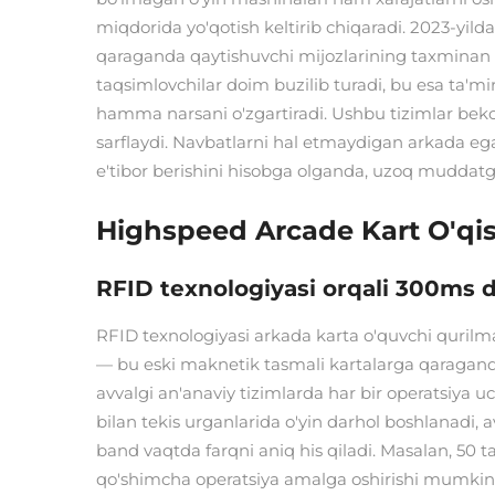
miqdorida yo'qotish keltirib chiqaradi. 2023-yil
qaraganda qaytishuvchi mijozlarining taxminan u
taqsimlovchilar doim buzilib turadi, bu esa ta'mi
hamma narsani o'zgartiradi. Ushbu tizimlar bekor
sarflaydi. Navbatlarni hal etmaydigan arkada e
e'tibor berishini hisobga olganda, uzoq muddatg
Highspeed Arcade Kart O'qish
RFID texnologiyasi orqali 300ms d
RFID texnologiyasi arkada karta o'quvchi qurilma
— bu eski maknetik tasmali kartalarga qaraganda 
avvalgi an'anaviy tizimlarda har bir operatsiya 
bilan tekis urganlarida o'yin darhol boshlanadi,
band vaqtda farqni aniq his qiladi. Masalan, 50 t
qo'shimcha operatsiya amalga oshirishi mumkin.