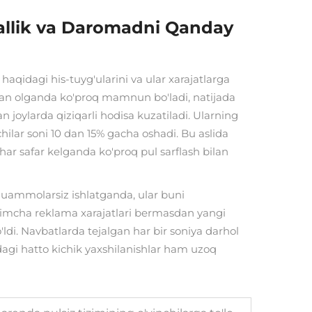
yallik va Daromadni Qanday
haqidagi his-tuyg'ularini va ular xarajatlarga
man olganda ko'proq mamnun bo'ladi, natijada
 joylarda qiziqarli hodisa kuzatiladi. Ularning
chilar soni 10 dan 15% gacha oshadi. Bu aslida
r safar kelganda ko'proq pul sarflash bilan
y muammolarsiz ishlatganda, ular buni
shimcha reklama xarajatlari bermasdan yangi
ldi. Navbatlarda tejalgan har bir soniya darhol
kdagi hatto kichik yaxshilanishlar ham uzoq