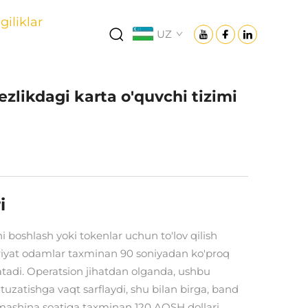
giliklar
UZ
zlikdagi karta o'quvchi tizimi
i
boshlash yoki tokenlar uchun to'lov qilish
sariyat odamlar taxminan 90 soniyadan ko'proq
latadi. Operatsion jihatdan olganda, ushbu
tuzatishga vaqt sarflaydi, shu bilan birga, band
n mashina soatiga taxminan 120 AQSH dollari