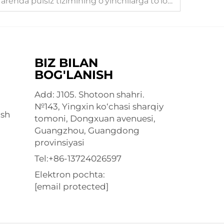
NFC bilan ta'minlangan arenda pulsiz tizimining o'yinchilarga to'lov qilish qulayligini nima uchun oshirishini tushuntirish
BIZ BILAN
BOG'LANISH
Add: J105. Shotoon shahri.
№143, Yingxin ko‘chasi sharqiy
ish
tomoni, Dongxuan avenuesi,
Guangzhou, Guangdong
provinsiyasi
Tel:
+86-13724026597
Elektron pochta:
[email protected]