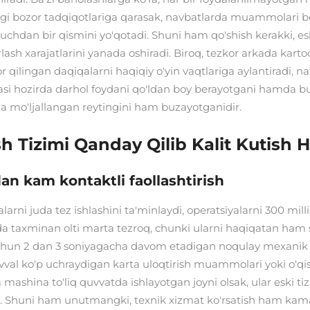
dagi bozor tadqiqotlariga qarasak, navbatlarda muammolari bor
chdan bir qismini yo'qotadi. Shuni ham qo'shish kerakki, e
rlash xarajatlarini yanada oshiradi. Biroq, tezkor arkada kart
 qilingan daqiqalarni haqiqiy o'yin vaqtlariga aylantiradi, 
gasi hozirda darhol foydani qo'ldan boy berayotgani hamda 
a mo'ljallangan reytingini ham buzayotganidir.
 Tizimi Qanday Qilib Kalit Kutish H
an kam kontaktli faollashtirish
larni juda tez ishlashini ta'minlaydi, operatsiyalarni 300 m
taxminan olti marta tezroq, chunki ularni haqiqatan ham silj
uchun 2 dan 3 soniyagacha davom etadigan noqulay mexanik ke
 avval ko'p uchraydigan karta uloqtirish muammolari yoki o'qi
a mashina to'liq quvvatda ishlayotgan joyni olsak, ular eski
 Shuni ham unutmangki, texnik xizmat ko'rsatish ham kamaya