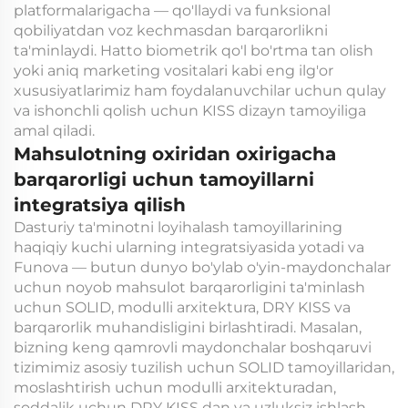
platformalarigacha — qo'llaydi va funksional
qobiliyatdan voz kechmasdan barqarorlikni
ta'minlaydi. Hatto biometrik qo'l bo'rtma tan olish
yoki aniq marketing vositalari kabi eng ilg'or
xususiyatlarimiz ham foydalanuvchilar uchun qulay
va ishonchli qolish uchun KISS dizayn tamoyiliga
amal qiladi.
Mahsulotning oxiridan oxirigacha
barqarorligi uchun tamoyillarni
integratsiya qilish
Dasturiy ta'minotni loyihalash tamoyillarining
haqiqiy kuchi ularning integratsiyasida yotadi va
Funova — butun dunyo bo'ylab o'yin-maydonchalar
uchun noyob mahsulot barqarorligini ta'minlash
uchun SOLID, modulli arxitektura, DRY KISS va
barqarorlik muhandisligini birlashtiradi. Masalan,
bizning keng qamrovli maydonchalar boshqaruvi
tizimimiz asosiy tuzilish uchun SOLID tamoyillaridan,
moslashtirish uchun modulli arxitekturadan,
soddalik uchun DRY KISS dan va uzluksiz ishlash