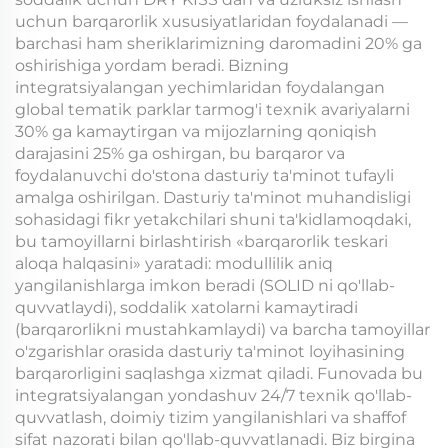
uchun barqarorlik xususiyatlaridan foydalanadi —
barchasi ham sheriklarimizning daromadini 20% ga
oshirishiga yordam beradi. Bizning
integratsiyalangan yechimlaridan foydalangan
global tematik parklar tarmog'i texnik avariyalarni
30% ga kamaytirgan va mijozlarning qoniqish
darajasini 25% ga oshirgan, bu barqaror va
foydalanuvchi do'stona dasturiy ta'minot tufayli
amalga oshirilgan. Dasturiy ta'minot muhandisligi
sohasidagi fikr yetakchilari shuni ta'kidlamoqdaki,
bu tamoyillarni birlashtirish «barqarorlik teskari
aloqa halqasini» yaratadi: modullilik aniq
yangilanishlarga imkon beradi (SOLID ni qo'llab-
quvvatlaydi), soddalik xatolarni kamaytiradi
(barqarorlikni mustahkamlaydi) va barcha tamoyillar
o'zgarishlar orasida dasturiy ta'minot loyihasining
barqarorligini saqlashga xizmat qiladi. Funovada bu
integratsiyalangan yondashuv 24/7 texnik qo'llab-
quvvatlash, doimiy tizim yangilanishlari va shaffof
sifat nazorati bilan qo'llab-quvvatlanadi. Biz birgina