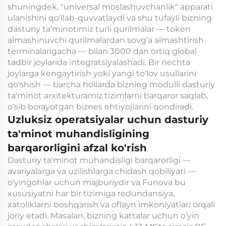
shuningdek, "universal moslashuvchanlik" apparati
ulanishini qo'llab-quvvatlaydi va shu tufayli bizning
dasturiy ta'minotimiz turli qurilmalar — token
almashinuvchi qurilmalardan sovg'a almashtirish
terminalarigacha — bilan 3000 dan ortiq global
tadbir joylarida integratsiyalashadi. Bir nechta
joylarga kengaytirish yoki yangi to'lov usullarini
qo'shish — barcha hollarda bizning modulli dasturiy
ta'minot arxitekturamiz tizimlarni barqaror saqlab,
o'sib borayotgan biznes ehtiyojlarini qondiradi.
Uzluksiz operatsiyalar uchun dasturiy
ta'minot muhandisligining
barqarorligini afzal ko'rish
Dasturiy ta'minot muhandisligi barqarorligi —
avariyalarga va uzilishlarga chidash qobiliyati —
o'yingohlar uchun majburiydir va Funova bu
xususiyatni har bir tizimiga redundansiya,
xatoliklarni boshqarish va oflayn imkoniyatlari orqali
joriy etadi. Masalan, bizning kattalar uchun o'yin