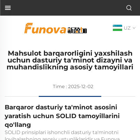
UZ
Mahsulot barqarorligini yaxshilash
uchun dasturiy ta'minot dizayni va
muhandislikning asosiy tamoyillari
Time : 2025-12-02
Barqaror dasturiy ta'minot asosini
yaratish uchun SOLID tamoyillarini
qo'llang
SOLID prinsiplari ishonchli dasturiy ta'minotni
loyihalashning asosiy ustunliklaridir va Funova