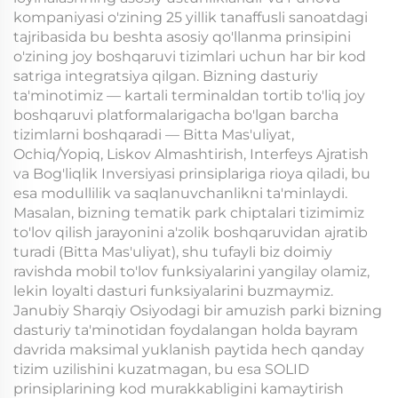
kompaniyasi o'zining 25 yillik tanaffusli sanoatdagi
tajribasida bu beshta asosiy qo'llanma prinsipini
o'zining joy boshqaruvi tizimlari uchun har bir kod
satriga integratsiya qilgan. Bizning dasturiy
ta'minotimiz — kartali terminaldan tortib to'liq joy
boshqaruvi platformalarigacha bo'lgan barcha
tizimlarni boshqaradi — Bitta Mas'uliyat,
Ochiq/Yopiq, Liskov Almashtirish, Interfeys Ajratish
va Bog'liqlik Inversiyasi prinsiplariga rioya qiladi, bu
esa modullilik va saqlanuvchanlikni ta'minlaydi.
Masalan, bizning tematik park chiptalari tizimimiz
to'lov qilish jarayonini a'zolik boshqaruvidan ajratib
turadi (Bitta Mas'uliyat), shu tufayli biz doimiy
ravishda mobil to'lov funksiyalarini yangilay olamiz,
lekin loyalti dasturi funksiyalarini buzmaymiz.
Janubiy Sharqiy Osiyodagi bir amuzish parki bizning
dasturiy ta'minotidan foydalangan holda bayram
davrida maksimal yuklanish paytida hech qanday
tizim uzilishini kuzatmagan, bu esa SOLID
prinsiplarining kod murakkabligini kamaytirish