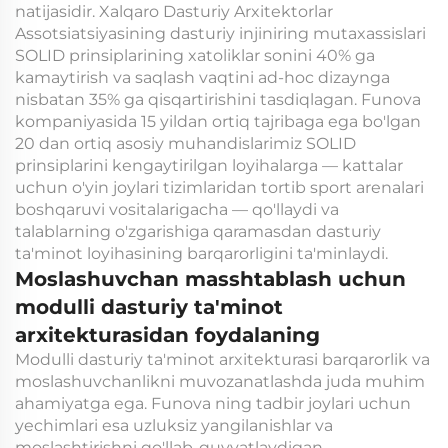
natijasidir. Xalqaro Dasturiy Arxitektorlar
Assotsiatsiyasining dasturiy injiniring mutaxassislari
SOLID prinsiplarining xatoliklar sonini 40% ga
kamaytirish va saqlash vaqtini ad-hoc dizaynga
nisbatan 35% ga qisqartirishini tasdiqlagan. Funova
kompaniyasida 15 yildan ortiq tajribaga ega bo'lgan
20 dan ortiq asosiy muhandislarimiz SOLID
prinsiplarini kengaytirilgan loyihalarga — kattalar
uchun o'yin joylari tizimlaridan tortib sport arenalari
boshqaruvi vositalarigacha — qo'llaydi va
talablarning o'zgarishiga qaramasdan dasturiy
ta'minot loyihasining barqarorligini ta'minlaydi.
Moslashuvchan masshtablash uchun
modulli dasturiy ta'minot
arxitekturasidan foydalaning
Modulli dasturiy ta'minot arxitekturasi barqarorlik va
moslashuvchanlikni muvozanatlashda juda muhim
ahamiyatga ega. Funova ning tadbir joylari uchun
yechimlari esa uzluksiz yangilanishlar va
moslashtirishni qo'llab-quvvatlaydigan