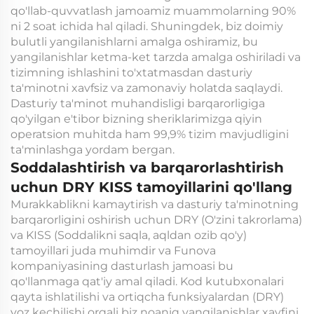
qo'llab-quvvatlash jamoamiz muammolarning 90%
ni 2 soat ichida hal qiladi. Shuningdek, biz doimiy
bulutli yangilanishlarni amalga oshiramiz, bu
yangilanishlar ketma-ket tarzda amalga oshiriladi va
tizimning ishlashini to'xtatmasdan dasturiy
ta'minotni xavfsiz va zamonaviy holatda saqlaydi.
Dasturiy ta'minot muhandisligi barqarorligiga
qo'yilgan e'tibor bizning sheriklarimizga qiyin
operatsion muhitda ham 99,9% tizim mavjudligini
ta'minlashga yordam bergan.
Soddalashtirish va barqarorlashtirish
uchun DRY KISS tamoyillarini qo'llang
Murakkablikni kamaytirish va dasturiy ta'minotning
barqarorligini oshirish uchun DRY (O'zini takrorlama)
va KISS (Soddalikni saqla, aqldan ozib qo'y)
tamoyillari juda muhimdir va Funova
kompaniyasining dasturlash jamoasi bu
qo'llanmaga qat'iy amal qiladi. Kod kutubxonalari
qayta ishlatilishi va ortiqcha funksiyalardan (DRY)
voz kechilishi orqali biz noaniq yangilanishlar xavfini