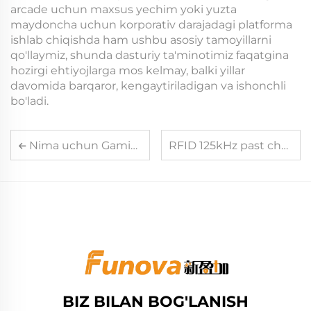
arcade uchun maxsus yechim yoki yuzta
maydoncha uchun korporativ darajadagi platforma
ishlab chiqishda ham ushbu asosiy tamoyillarni
qo'llaymiz, shunda dasturiy ta'minotimiz faqatgina
hozirgi ehtiyojlarga mos kelmay, balki yillar
davomida barqaror, kengaytiriladigan va ishonchli
bo'ladi.
Nima uchun Gamingga xos arkada karta o'quvchi tizimi arakdalarda sarmoya sifatida qimmatli?
RFID 125kHz past chastotali texnologiyasining afzalliklari va qo'llaniladigan sohalar qanday?
BIZ BILAN BOG'LANISH