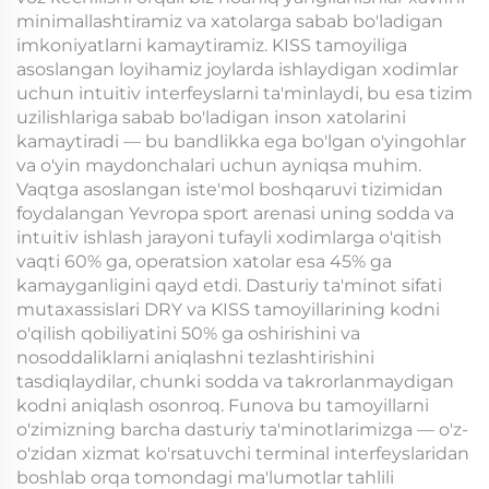
minimallashtiramiz va xatolarga sabab bo'ladigan
imkoniyatlarni kamaytiramiz. KISS tamoyiliga
asoslangan loyihamiz joylarda ishlaydigan xodimlar
uchun intuitiv interfeyslarni ta'minlaydi, bu esa tizim
uzilishlariga sabab bo'ladigan inson xatolarini
kamaytiradi — bu bandlikka ega bo'lgan o'yingohlar
va o'yin maydonchalari uchun ayniqsa muhim.
Vaqtga asoslangan iste'mol boshqaruvi tizimidan
foydalangan Yevropa sport arenasi uning sodda va
intuitiv ishlash jarayoni tufayli xodimlarga o'qitish
vaqti 60% ga, operatsion xatolar esa 45% ga
kamayganligini qayd etdi. Dasturiy ta'minot sifati
mutaxassislari DRY va KISS tamoyillarining kodni
o'qilish qobiliyatini 50% ga oshirishini va
nosoddaliklarni aniqlashni tezlashtirishini
tasdiqlaydilar, chunki sodda va takrorlanmaydigan
kodni aniqlash osonroq. Funova bu tamoyillarni
o'zimizning barcha dasturiy ta'minotlarimizga — o'z-
o'zidan xizmat ko'rsatuvchi terminal interfeyslaridan
boshlab orqa tomondagi ma'lumotlar tahlili