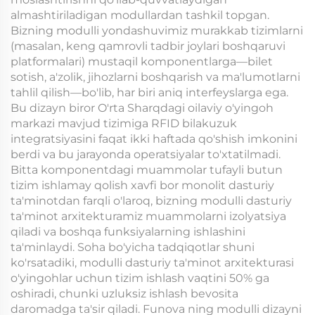
almashtiriladigan modullardan tashkil topgan.
Bizning modulli yondashuvimiz murakkab tizimlarni
(masalan, keng qamrovli tadbir joylari boshqaruvi
platformalari) mustaqil komponentlarga—bilet
sotish, a'zolik, jihozlarni boshqarish va ma'lumotlarni
tahlil qilish—bo'lib, har biri aniq interfeyslarga ega.
Bu dizayn biror O'rta Sharqdagi oilaviy o'yingoh
markazi mavjud tizimiga RFID bilakuzuk
integratsiyasini faqat ikki haftada qo'shish imkonini
berdi va bu jarayonda operatsiyalar to'xtatilmadi.
Bitta komponentdagi muammolar tufayli butun
tizim ishlamay qolish xavfi bor monolit dasturiy
ta'minotdan farqli o'laroq, bizning modulli dasturiy
ta'minot arxitekturamiz muammolarni izolyatsiya
qiladi va boshqa funksiyalarning ishlashini
ta'minlaydi. Soha bo'yicha tadqiqotlar shuni
ko'rsatadiki, modulli dasturiy ta'minot arxitekturasi
o'yingohlar uchun tizim ishlash vaqtini 50% ga
oshiradi, chunki uzluksiz ishlash bevosita
daromadga ta'sir qiladi. Funova ning modulli dizayni