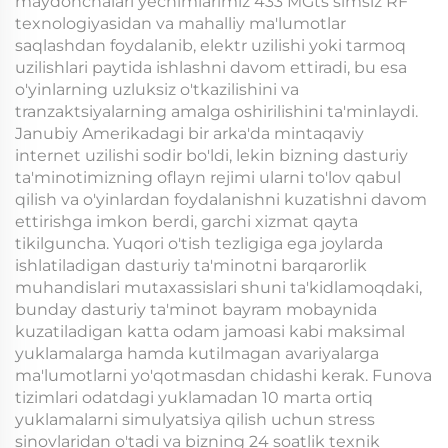
maydonchalari yechimlarimiz 433 MGts simsiz RF
texnologiyasidan va mahalliy ma'lumotlar
saqlashdan foydalanib, elektr uzilishi yoki tarmoq
uzilishlari paytida ishlashni davom ettiradi, bu esa
o'yinlarning uzluksiz o'tkazilishini va
tranzaktsiyalarning amalga oshirilishini ta'minlaydi.
Janubiy Amerikadagi bir arka'da mintaqaviy
internet uzilishi sodir bo'ldi, lekin bizning dasturiy
ta'minotimizning oflayn rejimi ularni to'lov qabul
qilish va o'yinlardan foydalanishni kuzatishni davom
ettirishga imkon berdi, garchi xizmat qayta
tikilguncha. Yuqori o'tish tezligiga ega joylarda
ishlatiladigan dasturiy ta'minotni barqarorlik
muhandislari mutaxassislari shuni ta'kidlamoqdaki,
bunday dasturiy ta'minot bayram mobaynida
kuzatiladigan katta odam jamoasi kabi maksimal
yuklamalarga hamda kutilmagan avariyalarga
ma'lumotlarni yo'qotmasdan chidashi kerak. Funova
tizimlari odatdagi yuklamadan 10 marta ortiq
yuklamalarni simulyatsiya qilish uchun stress
sinovlaridan o'tadi va bizning 24 soatlik texnik