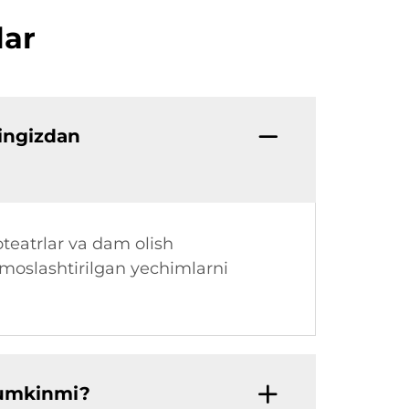
lar
ringizdan
oteatrlar va dam olish
 moslashtirilgan yechimlarni
 mumkinmi?