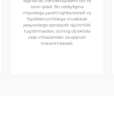
ega bo'lib, tranzaktsiyalarni tez va
oson qiladi. Bu oddiyligina
mijozlarga yaxshi tajriba beradi va
foydalanuvchilarga murakkab
jarayonlarga qandaydir qiyinchilik
tug'dirmasdan, sizning ob'ektida
vaqt o'tkazishdan zavqlanish
imkonini beradi.