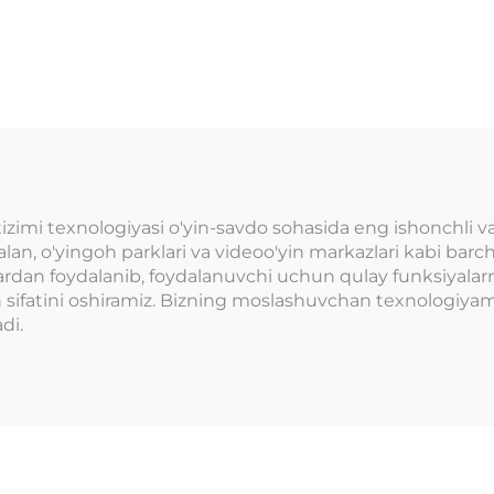
un karta o'qish
o'zini ro'yxatga 
zimi RFID karta
a'zolik kartasi, 
qish qurilmasi
sotish mashina
tanga bilan
arkad, ichki o'
anadigan o'yinlar
maydonchasi u
uchun
izimi texnologiyasi o'yin-savdo sohasida eng ishonchli va
lan, o'yingoh parklari va videoo'yin markazlari kabi barcha
lardan foydalanib, foydalanuvchi uchun qulay funksiyalarni
sh sifatini oshiramiz. Bizning moslashuvchan texnologiya
di.