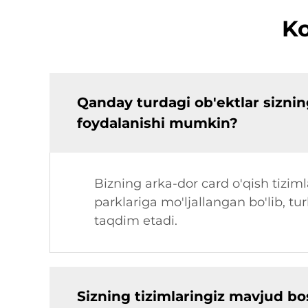
Ko
Qanday turdagi ob'ektlar sizning
foydalanishi mumkin?
Bizning arka-dor card o'qish tiziml
parklariga mo'ljallangan bo'lib, t
taqdim etadi.
Sizning tizimlaringiz mavjud b