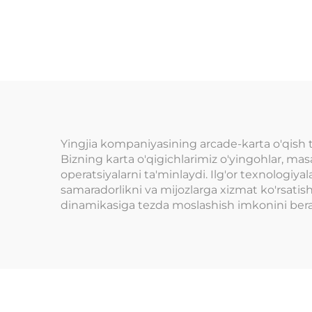
uch
skanerlash darslik
ti
o'yinlar boshqaruv
o'
tizimi
to'l
Yingjia kompaniyasining arcade-karta o'qish t
Bizning karta o'qigichlarimiz o'yingohlar, masa
operatsiyalarni ta'minlaydi. Ilg'or texnologiya
samaradorlikni va mijozlarga xizmat ko'rsati
dinamikasiga tezda moslashish imkonini bera