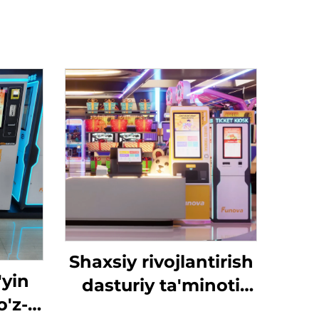
Shaxsiy rivojlantirish
'yin
dasturiy ta'minoti
o'z-
Daromadlar jadvali