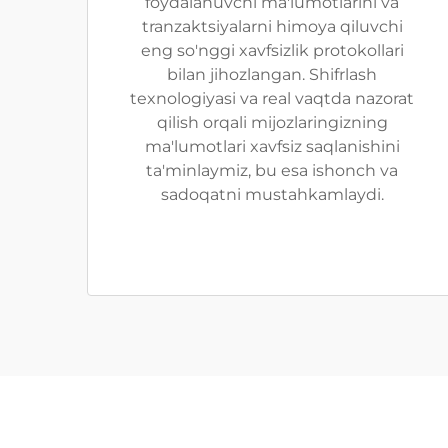
foydalanuvchi ma'lumotlarini va
tranzaktsiyalarni himoya qiluvchi
eng so'nggi xavfsizlik protokollari
bilan jihozlangan. Shifrlash
texnologiyasi va real vaqtda nazorat
qilish orqali mijozlaringizning
ma'lumotlari xavfsiz saqlanishini
ta'minlaymiz, bu esa ishonch va
sadoqatni mustahkamlaydi.