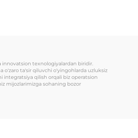
olish
Tahlil Tokenlarni
chipta
boshqarish tizimi
si,
Ichki o'yin
yin
maydonchasi Arked
chun
o'yin markazlari
O'tkazish parklari
 innovatsion texnologiyalardan biridir.
uchun
 o'zaro ta'sir qiluvchi o'yingohlarda uzluksiz
 integratsiya qilish orqali biz operatsion
miz mijozlarimizga sohaning bozor