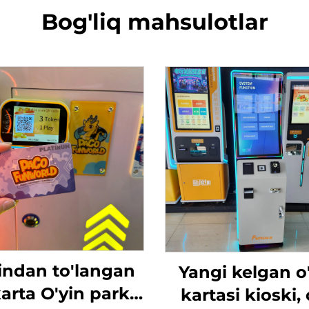
Bog'liq mahsulotlar
indan to'langan
Yangi kelgan o
karta O'yin parki
kartasi kioski, 