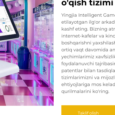
o'qish tizim
Yingjia Intelligent Ga
etilayotgan ilg'or arka
kashf eting. Bizning at
internet-kafelar va kino
boshqarishni yaxshilas
ortiq vaqt davomida am
yechimlarimiz xavfsizlik
foydalanuvchi tajribasi
patentlar bilan tasdiql
tizimlarimizni va mijoz
ehtiyojlariga mos kelad
qurilmalarini ko'ring.
Taklif olish