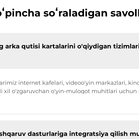
ʻpincha soʻraladigan savol
 arka qutisi kartalarini o'qiydigan tizimla
arimiz internet kafelari, videoo'yin markazlari, kin
urli xil o'zgaruvchan o'yin-muloqot muhitlari uchun
oshqaruv dasturlariga integratsiya qilish