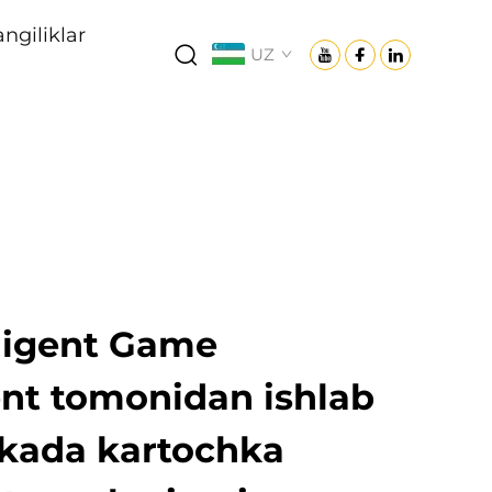
angiliklar
UZ
lligent Game
nt tomonidan ishlab
rkada kartochka