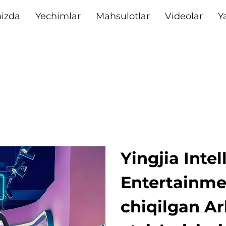
izda
Yechimlar
Mahsulotlar
Videolar
Y
Yingjia Inte
Entertainme
chiqilgan A