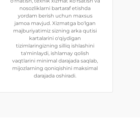
o'rnatish, texnik xizmat ko'rsatish va
nosozliklarni bartaraf etishda
yordam berish uchun maxsus
jamoa mavjud. Xizmatga bo'lgan
majburiyatimiz sizning arka qutisi
kartalarini o'qiydigan
tizimlaringizning silliq ishlashini
ta'minlaydi, ishlamay qolish
vaqtlarini minimal darajada saqlab,
mijozlarning qoniqishini maksimal
darajada oshiradi.