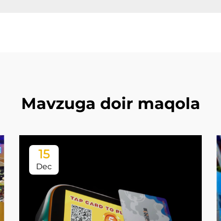
Mavzuga doir maqola
15
Dec