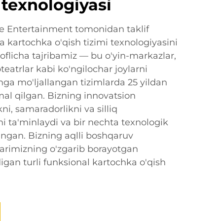
i texnologiyasi
me Entertainment tomonidan taklif
da kartochka o'qish tizimi texnologiyasini
roflicha tajribamiz — bu o'yin-markazlar,
teatrlar kabi ko'ngilochar joylarni
hga mo'ljallangan tizimlarda 25 yildan
al qilgan. Bizning innovatsion
ni, samaradorlikni va silliq
ni ta'minlaydi va bir nechta texnologik
angan. Bizning aqlli boshqaruv
larimizning o'zgarib borayotgan
igan turli funksional kartochka o'qish