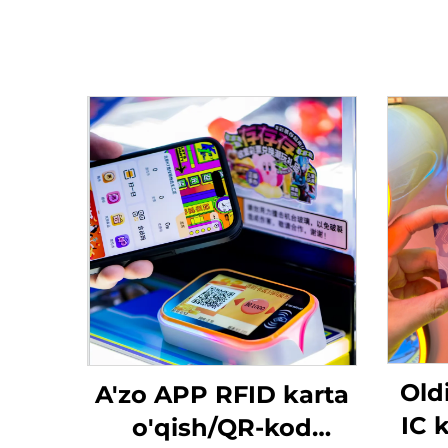
Old
A'zo APP RFID karta
IC 
o'qish/QR-kod