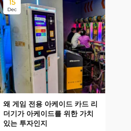
15
1
Dec
De
왜
시
의
왜 게임 전용 아케이드 카드 리
더기가 아케이드를 위한 가치
동전
있는 투자인지
지연