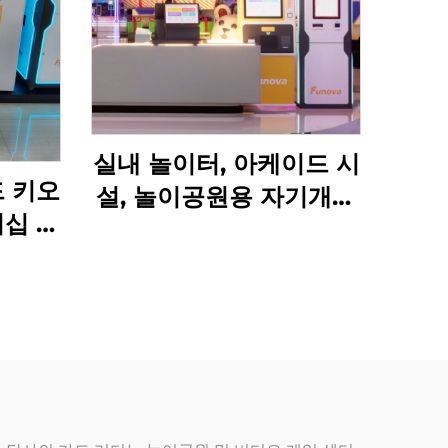
실내 놀이터, 아케이드 시
드 키오
설, 놀이공원용 자기개발
버십 카
소프트웨어 수익 차트 분
기 아케
석 토큰 관리 시스템
터용