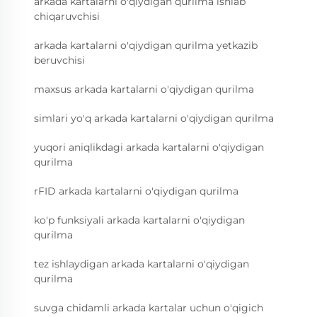
arkada kartalarni o'qiydigan qurilma ishlab
chiqaruvchisi
arkada kartalarni o'qiydigan qurilma yetkazib
beruvchisi
maxsus arkada kartalarni o'qiydigan qurilma
simlari yo'q arkada kartalarni o'qiydigan qurilma
yuqori aniqlikdagi arkada kartalarni o'qiydigan
qurilma
rFID arkada kartalarni o'qiydigan qurilma
ko'p funksiyali arkada kartalarni o'qiydigan
qurilma
tez ishlaydigan arkada kartalarni o'qiydigan
qurilma
suvga chidamli arkada kartalar uchun o'qigich