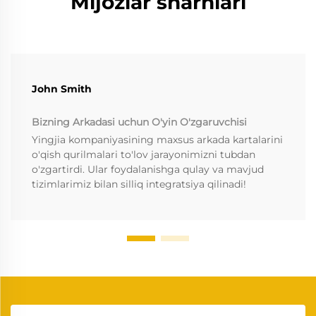
Mijozlar sharhlari
John Smith
Bizning Arkadasi uchun O'yin O'zgaruvchisi
Yingjia kompaniyasining maxsus arkada kartalarini
o'qish qurilmalari to'lov jarayonimizni tubdan
o'zgartirdi. Ular foydalanishga qulay va mavjud
tizimlarimiz bilan silliq integratsiya qilinadi!