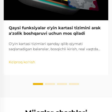
Qaysi funksiyalar o'yin kartasi tizimini arak
a'zolik boshqaruvi uchun mos qiladi
O'yin kartasi tizimlari qanday qilib qiymati
saqlanadigan balanslar, bosqichli kirish, real vaqtda
tahlillar va boshqalar yordamida arakda a'zolikni
soddalashtirishini o'rganing. Saqlashni va daromadni
Ko'proq ko'rish
oshiring — batafsil tahlilni oling.