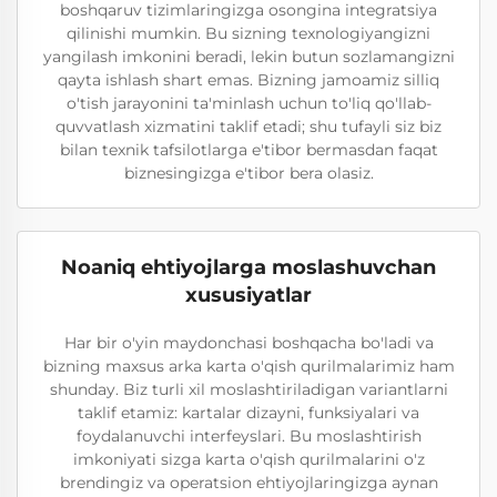
boshqaruv tizimlaringizga osongina integratsiya
qilinishi mumkin. Bu sizning texnologiyangizni
yangilash imkonini beradi, lekin butun sozlamangizni
qayta ishlash shart emas. Bizning jamoamiz silliq
o'tish jarayonini ta'minlash uchun to'liq qo'llab-
quvvatlash xizmatini taklif etadi; shu tufayli siz biz
bilan texnik tafsilotlarga e'tibor bermasdan faqat
biznesingizga e'tibor bera olasiz.
Noaniq ehtiyojlarga moslashuvchan
xususiyatlar
Har bir o'yin maydonchasi boshqacha bo'ladi va
bizning maxsus arka karta o'qish qurilmalarimiz ham
shunday. Biz turli xil moslashtiriladigan variantlarni
taklif etamiz: kartalar dizayni, funksiyalari va
foydalanuvchi interfeyslari. Bu moslashtirish
imkoniyati sizga karta o'qish qurilmalarini o'z
brendingiz va operatsion ehtiyojlaringizga aynan