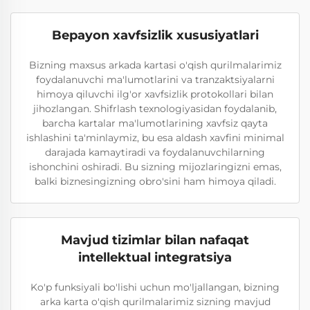
Bepayon xavfsizlik xususiyatlari
Bizning maxsus arkada kartasi o'qish qurilmalarimiz
foydalanuvchi ma'lumotlarini va tranzaktsiyalarni
himoya qiluvchi ilg'or xavfsizlik protokollari bilan
jihozlangan. Shifrlash texnologiyasidan foydalanib,
barcha kartalar ma'lumotlarining xavfsiz qayta
ishlashini ta'minlaymiz, bu esa aldash xavfini minimal
darajada kamaytiradi va foydalanuvchilarning
ishonchini oshiradi. Bu sizning mijozlaringizni emas,
balki biznesingizning obro'sini ham himoya qiladi.
Mavjud tizimlar bilan nafaqat
intellektual integratsiya
Ko'p funksiyali bo'lishi uchun mo'ljallangan, bizning
arka karta o'qish qurilmalarimiz sizning mavjud