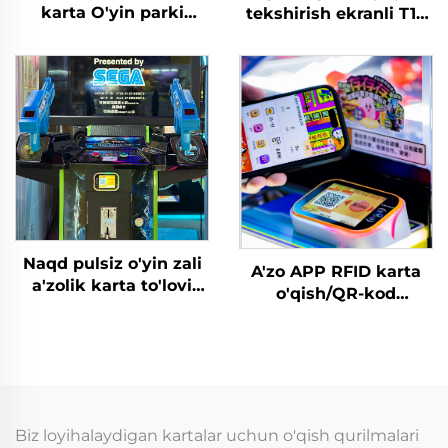
karta O'yin parki
tekshirish ekranli T10
uchun karta o'qish
arakat o'yin
tizimi RFID karta
markazlari uchun WIFI
o'qish qurilmasi tanga
kartani o'qish
bilan to'lanadigan
terminali
o'yinlar uchun
Naqd pulsiz o'yin zali
A'zo APP RFID karta
a'zolik karta to'lovi
o'qish/QR-kod
terminali o'yin zali
skanerlash darslik
uchun karta o'qishchi
o'yinlar boshqaruv
o'yin tanga/tokenlar
tizimi
tashabbus markaziga
Biz loyihalaydigan kartalar uchun o'qish qurilmalari