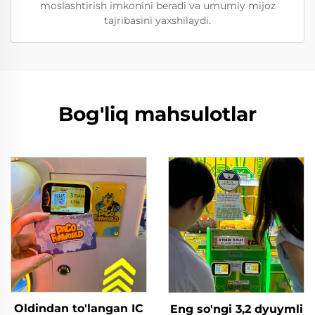
moslashtirish imkonini beradi va umumiy mijoz
tajribasini yaxshilaydi.
Bog'liq mahsulotlar
Oldindan to'langan IC
Eng so'ngi 3,2 dyuymli