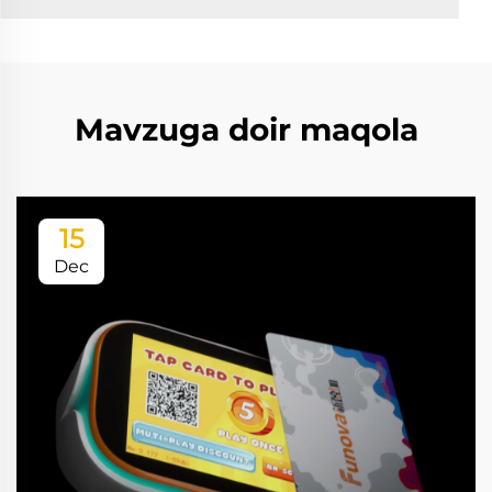
Mavzuga doir maqola
15
Dec