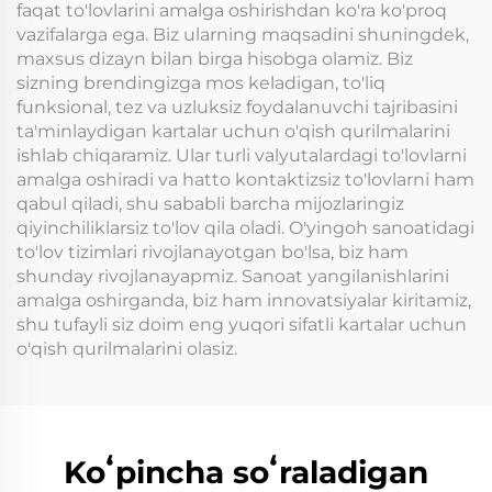
faqat to'lovlarini amalga oshirishdan ko'ra ko'proq
vazifalarga ega. Biz ularning maqsadini shuningdek,
maxsus dizayn bilan birga hisobga olamiz. Biz
sizning brendingizga mos keladigan, to'liq
funksional, tez va uzluksiz foydalanuvchi tajribasini
ta'minlaydigan kartalar uchun o'qish qurilmalarini
ishlab chiqaramiz. Ular turli valyutalardagi to'lovlarni
amalga oshiradi va hatto kontaktizsiz to'lovlarni ham
qabul qiladi, shu sababli barcha mijozlaringiz
qiyinchiliklarsiz to'lov qila oladi. O'yingoh sanoatidagi
to'lov tizimlari rivojlanayotgan bo'lsa, biz ham
shunday rivojlanayapmiz. Sanoat yangilanishlarini
amalga oshirganda, biz ham innovatsiyalar kiritamiz,
shu tufayli siz doim eng yuqori sifatli kartalar uchun
o'qish qurilmalarini olasiz.
Koʻpincha soʻraladigan