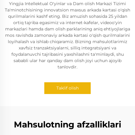
Yingjia Intellektual O'yinlar va Dam olish Markazi Tizimi
Ta'minotchisining innovatsion maxsus arkada kartasi o'qish
qurilmalarini kashf eting. Biz amuzish sohasida 25 yildan
ortiq tajriba egasimiz va internet-kafelar, videoo'yin
markazlari hamda dam olish parklarining aniq ehtiyojlariga
mos ravishda zamonaviy arkada kartasi o'qish qurilmalarini
loyihalash va ishlab chiqaramiz. Bizning mahsulotlarimiz
xavfsiz tranzaktsiyalarni, silliq integratsiyani va
foydalanuvchi tajribasini yaxshilashni ta'minlaydi, shu
sababli ular har qanday dam olish joyi uchun ajoyib
tanlovdir.
Taklif olish
Mahsulotning afzalliklari