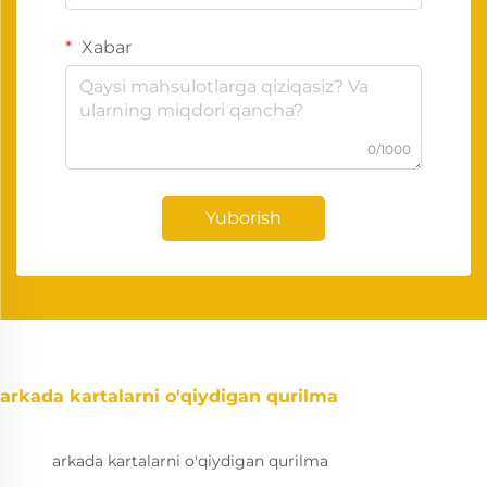
Xabar
0/1000
Yuborish
arkada kartalarni o'qiydigan qurilma
arkada kartalarni o'qiydigan qurilma