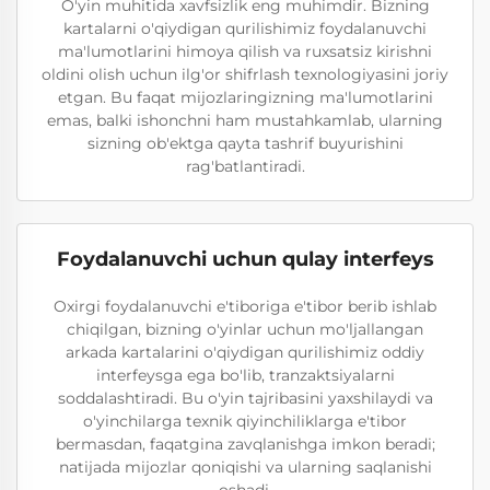
O'yin muhitida xavfsizlik eng muhimdir. Bizning
kartalarni o'qiydigan qurilishimiz foydalanuvchi
ma'lumotlarini himoya qilish va ruxsatsiz kirishni
oldini olish uchun ilg'or shifrlash texnologiyasini joriy
etgan. Bu faqat mijozlaringizning ma'lumotlarini
emas, balki ishonchni ham mustahkamlab, ularning
sizning ob'ektga qayta tashrif buyurishini
rag'batlantiradi.
Foydalanuvchi uchun qulay interfeys
Oxirgi foydalanuvchi e'tiboriga e'tibor berib ishlab
chiqilgan, bizning o'yinlar uchun mo'ljallangan
arkada kartalarini o'qiydigan qurilishimiz oddiy
interfeysga ega bo'lib, tranzaktsiyalarni
soddalashtiradi. Bu o'yin tajribasini yaxshilaydi va
o'yinchilarga texnik qiyinchiliklarga e'tibor
bermasdan, faqatgina zavqlanishga imkon beradi;
natijada mijozlar qoniqishi va ularning saqlanishi