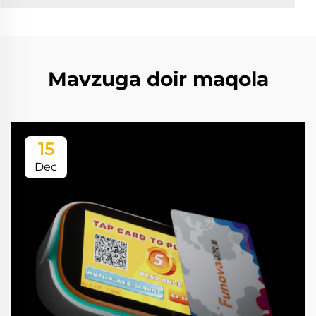
Mavzuga doir maqola
15
Dec