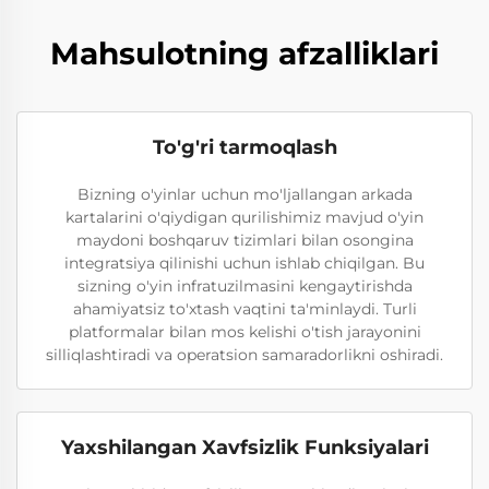
Mahsulotning afzalliklari
To'g'ri tarmoqlash
Bizning o'yinlar uchun mo'ljallangan arkada
kartalarini o'qiydigan qurilishimiz mavjud o'yin
maydoni boshqaruv tizimlari bilan osongina
integratsiya qilinishi uchun ishlab chiqilgan. Bu
sizning o'yin infratuzilmasini kengaytirishda
ahamiyatsiz to'xtash vaqtini ta'minlaydi. Turli
platformalar bilan mos kelishi o'tish jarayonini
silliqlashtiradi va operatsion samaradorlikni oshiradi.
Yaxshilangan Xavfsizlik Funksiyalari