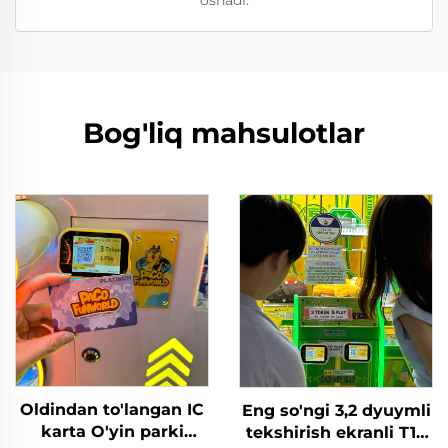
oshadi.
Bog'liq mahsulotlar
Oldindan to'langan IC
Eng so'ngi 3,2 dyuymli
karta O'yin parki
tekshirish ekranli T10