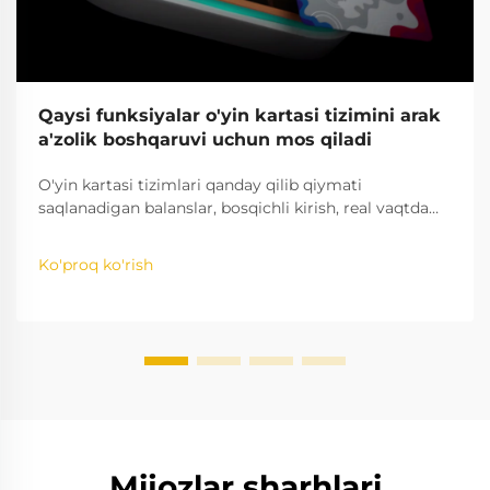
Qaysi funksiyalar o'yin kartasi tizimini arak
a'zolik boshqaruvi uchun mos qiladi
O'yin kartasi tizimlari qanday qilib qiymati
saqlanadigan balanslar, bosqichli kirish, real vaqtda
tahlillar va boshqalar yordamida arakda a'zolikni
soddalashtirishini o'rganing. Saqlashni va daromadni
Ko'proq ko'rish
oshiring — batafsil tahlilni oling.
Mijozlar sharhlari