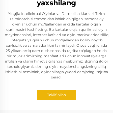
yaxshilang
Yingjia Intellektual O'yinlar va Dam olish Markazi Tizim
Ta'minotchisi tomonidan ishlab chiqilgan, zamonaviy
o'yinlar uchun mo'ljallangan arkada kartalar o'qish
qurilmasini kashf eting. Bu kartalar o'qish qurilmasi o'yin
maydonchalari, internet kafelari va o'yin markazlarida silliq
integratsiya qilish uchun mo'ljallangan bo'lib, noyob
xavfsizlik va samaradorlikni ta'minlaydi. Qisqa vaqt ichida
25 yildan ortiq dam olish sohasida tajriba to'plagan holda,
biz mijozlarimizning manfaatlari uchun innovatsiyalarga
intilish va ularni himoya qilishga majburmiz. Bizning ilg'or
texnologiyamiz sizning o'yin maydonchangsizning silliq
ishlashini ta'minlab, o'yinchilarga yuqori darajadagi tajriba
beradi.
Taklif olish