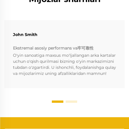
John Smith
Ekstremal asosiy performans va牢可靠性
O'yin sanoatiga maxsus mo'ljallangan arka kartalar
uchun o'qish qurilmasi bizning o'yin markazimizni
tubdan o'zgartirdi. U ishonchli, foydalanishga qulay
va mijozlarimiz uning afzalliklaridan mamnun!