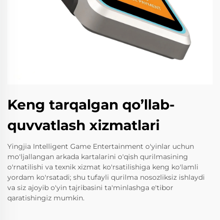
Keng tarqalgan qo’llab-
quvvatlash xizmatlari
Yingjia Intelligent Game Entertainment o'yinlar uchun
mo'ljallangan arkada kartalarini o'qish qurilmasining
o'rnatilishi va texnik xizmat ko'rsatilishiga keng ko'lamli
yordam ko'rsatadi; shu tufayli qurilma nosozliksiz ishlaydi
va siz ajoyib o'yin tajribasini ta'minlashga e'tibor
qaratishingiz mumkin.