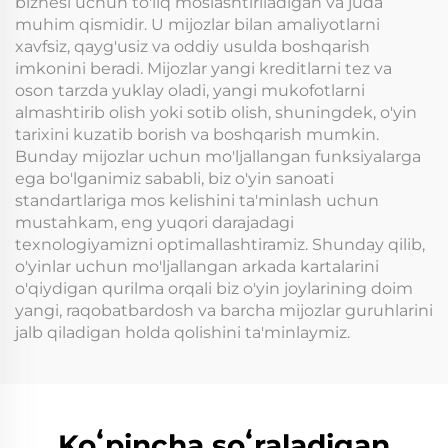
biznesi uchun to'liq moslashtiriladigan va juda
muhim qismidir. U mijozlar bilan amaliyotlarni
xavfsiz, qayg'usiz va oddiy usulda boshqarish
imkonini beradi. Mijozlar yangi kreditlarni tez va
oson tarzda yuklay oladi, yangi mukofotlarni
almashtirib olish yoki sotib olish, shuningdek, o'yin
tarixini kuzatib borish va boshqarish mumkin.
Bunday mijozlar uchun mo'ljallangan funksiyalarga
ega bo'lganimiz sababli, biz o'yin sanoati
standartlariga mos kelishini ta'minlash uchun
mustahkam, eng yuqori darajadagi
texnologiyamizni optimallashtiramiz. Shunday qilib,
o'yinlar uchun mo'ljallangan arkada kartalarini
o'qiydigan qurilma orqali biz o'yin joylarining doim
yangi, raqobatbardosh va barcha mijozlar guruhlarini
jalb qiladigan holda qolishini ta'minlaymiz.
Koʻpincha soʻraladigan