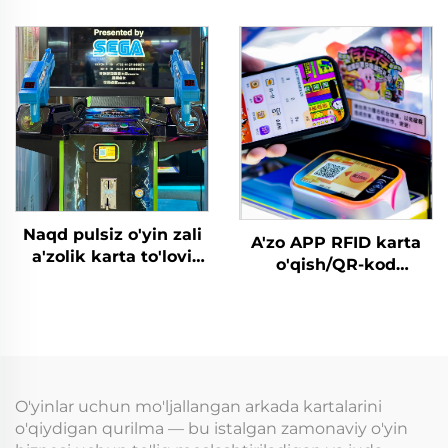
uchun karta o'qish
arakat o'yin
tizimi RFID karta
markazlari uchun WIFI
o'qish qurilmasi tanga
kartani o'qish
bilan to'lanadigan
terminali
o'yinlar uchun
Naqd pulsiz o'yin zali
A'zo APP RFID karta
a'zolik karta to'lovi
o'qish/QR-kod
terminali o'yin zali
skanerlash darslik
uchun karta o'qishchi
o'yinlar boshqaruv
o'yin tanga/tokenlar
tizimi
tashabbus markaziga
O'yinlar uchun mo'ljallangan arkada kartalarini
o'qiydigan qurilma — bu istalgan zamonaviy o'yin