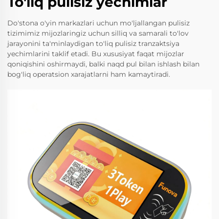
To'liq pulisiz yechimlar
Do'stona o'yin markazlari uchun mo'ljallangan pulisiz
tizimimiz mijozlaringiz uchun silliq va samarali to'lov
jarayonini ta'minlaydigan to'liq pulisiz tranzaktsiya
yechimlarini taklif etadi. Bu xususiyat faqat mijozlar
qoniqishini oshirmaydi, balki naqd pul bilan ishlash bilan
bog'liq operatsion xarajatlarni ham kamaytiradi.