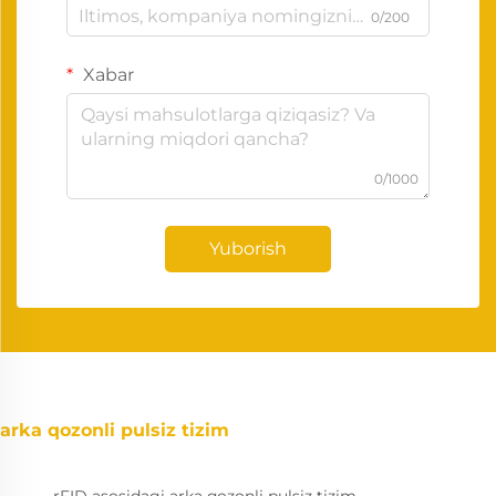
0/200
Xabar
0/1000
Yuborish
arka qozonli pulsiz tizim
rFID asosidagi arka qozonli pulsiz tizim