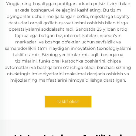
Yingjia ning Loyaltyga qaratilgan arkada pulsiz tizimi bilan
arkada boshqaruvi kelajagini kashf eting. Bu tizim
o'yingohlar uchun mo'ljallangan bo'lib, mijozlarga Loyalty
dasturlari orqali qo'llab-quvvatlashni oshirish bilan birga
operatsiyalarni soddalashtiradi. Sanoatda 25 yildan ortiq
tajriba ega bo'lgan biz, internet kafelari, videoo'yin
markazlari va boshqa ob'ektlar uchun xavfsizlik va
samaradorlikni ta'minlaydigan innovatsion texnologiyalarni
taklif etamiz. Bizning yechimlarimiz aqlli boshqaruv
tizimlarini, funksional kartochka boshlarini, chipta
avtomatlari va boshqalarni o'z ichiga oladi; barchasi sizning
ob'ektingiz imkoniyatlarini maksimal darajada oshirish va
mijozlarning manfaatlarini himoya qilishga qaratilgan.
Taklif olish