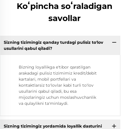
Koʻpincha soʻraladigan
savollar
Sizning tizimingiz qanday turdagi pulisiz to'lov
usullarini qabul qiladi?
Bizning loyallikga e'tibor qaratilgan
arakadagi pulisiz tizimimiz kredit/debit
kartalari, mobil portfellari va
kontaktlarsiz to'lovlar kabi turli to'lov
usullarini qabul qiladi, bu esa
mijozlaringiz uchun moslashuvchanlik
va qulaylikni ta'minlaydi.
Sizning tizimingiz yordamida loyallik dasturini