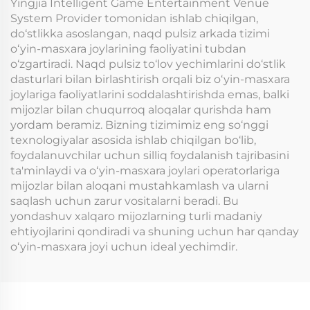
Yingjia Intelligent Game Entertainment Venue
System Provider tomonidan ishlab chiqilgan,
do‘stlikka asoslangan, naqd pulsiz arkada tizimi
o‘yin-masxara joylarining faoliyatini tubdan
o‘zgartiradi. Naqd pulsiz to‘lov yechimlarini do‘stlik
dasturlari bilan birlashtirish orqali biz o‘yin-masxara
joylariga faoliyatlarini soddalashtirishda emas, balki
mijozlar bilan chuqurroq aloqalar qurishda ham
yordam beramiz. Bizning tizimimiz eng so‘nggi
texnologiyalar asosida ishlab chiqilgan bo‘lib,
foydalanuvchilar uchun silliq foydalanish tajribasini
ta'minlaydi va o‘yin-masxara joylari operatorlariga
mijozlar bilan aloqani mustahkamlash va ularni
saqlash uchun zarur vositalarni beradi. Bu
yondashuv xalqaro mijozlarning turli madaniy
ehtiyojlarini qondiradi va shuning uchun har qanday
o‘yin-masxara joyi uchun ideal yechimdir.