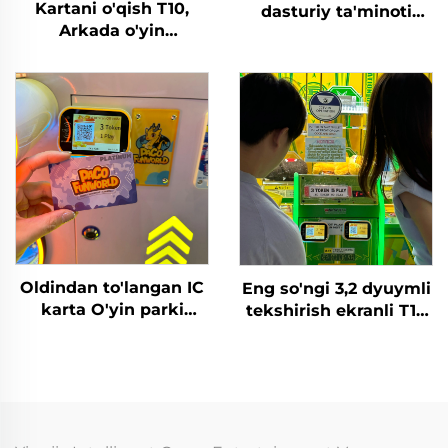
Kartani o'qish T10,
dasturiy ta'minoti
Arkada o'yin
Daromadlar jadvali
mashinasida sozlash,
Tahlil Tokenlarni
A'zolik
boshqarish tizimi Ichki
kartasi/vristbandini
o'yin maydonchasi
tekshirish orqali
Arked o'yin markazlari
Qoldiq kreditni
O'tkazish parklari
faollashtirish yoki
uchun
yechib olish
Oldindan to'langan IC
Eng so'ngi 3,2 dyuymli
karta O'yin parki
tekshirish ekranli T10
uchun karta o'qish
arakat o'yin
tizimi RFID karta
markazlari uchun WIFI
o'qish qurilmasi tanga
kartani o'qish
bilan to'lanadigan
terminali
o'yinlar uchun