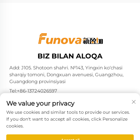
BIZ BILAN ALOQA
Add: J105. Shotoon shahri. №143, Yingxin ko‘chasi
sharqiy tomoni, Dongxuan avenuesi, Guangzhou,
Guangdong provinsiyasi
Tel:
+86-13724026597
Elektron pochta:
[email protected]
We value your privacy
We use cookies and similar tools to provide our services.
If you don't want to accept all cookies, click Personalize
cookies.
Nashr huquqi Guangzhou Xinyingjia System
Technology Co., Ltd. tomonidan 2025-yilda