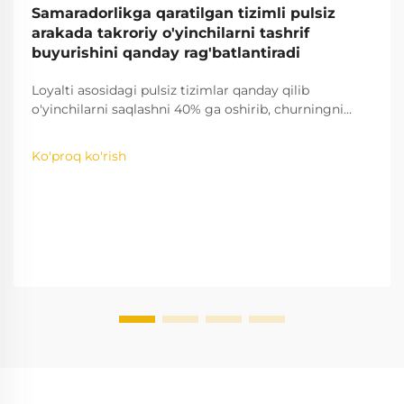
Samaradorlikga qaratilgan tizimli pulsiz
arakada takroriy o'yinchilarni tashrif
buyurishini qanday rag'batlantiradi
Loyalti asosidagi pulsiz tizimlar qanday qilib
o'yinchilarni saqlashni 40% ga oshirib, churningni
kamaytirishini bilib oling. Qiziqishni oshiruvchi
o'yinlashtirish strategiyalari haqida batafsil ma'lumot
Ko'proq ko'rish
oling — endi to'liq tahlilni ko'ring.