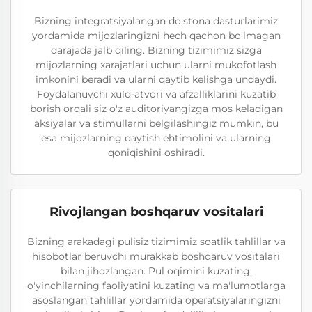
Bizning integratsiyalangan do'stona dasturlarimiz
yordamida mijozlaringizni hech qachon bo'lmagan
darajada jalb qiling. Bizning tizimimiz sizga
mijozlarning xarajatlari uchun ularni mukofotlash
imkonini beradi va ularni qaytib kelishga undaydi.
Foydalanuvchi xulq-atvori va afzalliklarini kuzatib
borish orqali siz o'z auditoriyangizga mos keladigan
aksiyalar va stimullarni belgilashingiz mumkin, bu
esa mijozlarning qaytish ehtimolini va ularning
qoniqishini oshiradi.
Rivojlangan boshqaruv vositalari
Bizning arakadagi pulisiz tizimimiz soatlik tahlillar va
hisobotlar beruvchi murakkab boshqaruv vositalari
bilan jihozlangan. Pul oqimini kuzating,
o'yinchilarning faoliyatini kuzating va ma'lumotlarga
asoslangan tahlillar yordamida operatsiyalaringizni