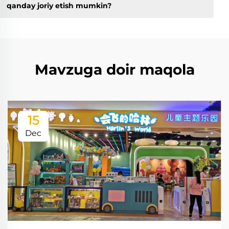
qanday joriy etish mumkin?
Mavzuga doir maqola
15
Dec